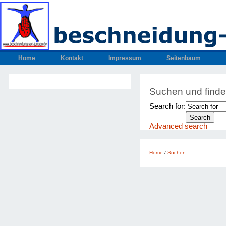
Home
Kontakt
Impressum
Seitenbaum
Suchen und find
Search for:
Advanced search
Home
/
Suchen