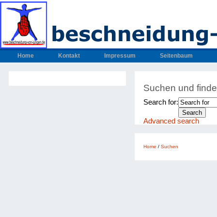
Home
Kontakt
Impressum
Seitenbaum
Suchen und find
Search for:
Advanced search
Home
/
Suchen