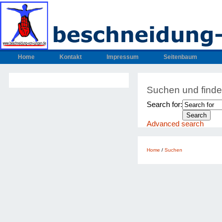
Home
Kontakt
Impressum
Seitenbaum
Suchen und find
Search for:
Advanced search
Home
/
Suchen