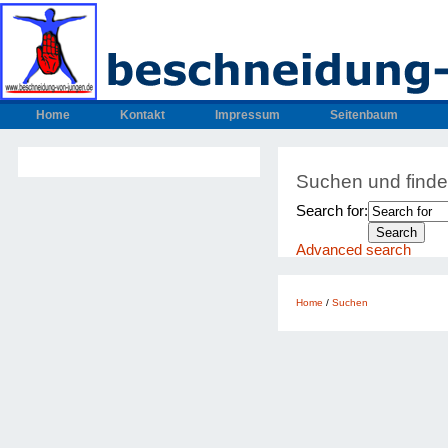
Home
Kontakt
Impressum
Seitenbaum
Suchen und find
Search for:
Advanced search
Home
/
Suchen