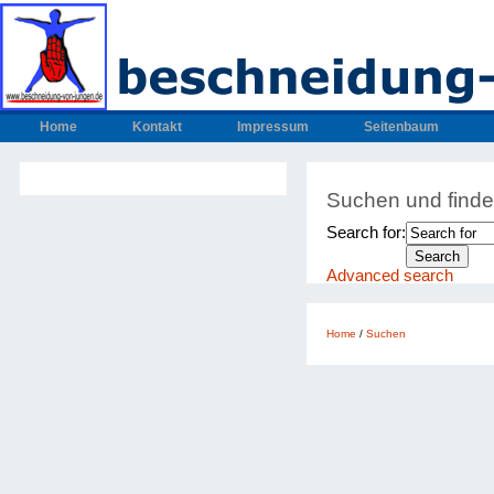
Home
Kontakt
Impressum
Seitenbaum
Suchen und find
Search for:
Advanced search
Home
/
Suchen