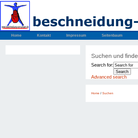
Home
Kontakt
Impressum
Seitenbaum
Suchen und find
Search for:
Advanced search
Home
/
Suchen