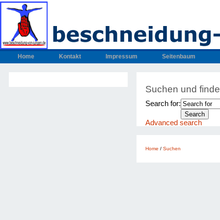
Home
Kontakt
Impressum
Seitenbaum
Suchen und find
Search for:
Advanced search
Home
/
Suchen