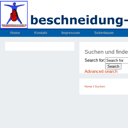
Home
Kontakt
Impressum
Seitenbaum
Suchen und find
Search for:
Advanced search
Home
/
Suchen