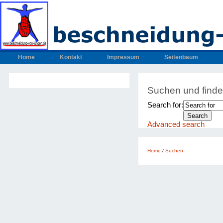
Home
Kontakt
Impressum
Seitenbaum
Suchen und find
Search for:
Advanced search
Home
/
Suchen