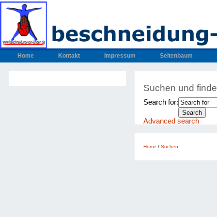
Home
Kontakt
Impressum
Seitenbaum
Suchen und find
Search for:
Advanced search
Home
/
Suchen