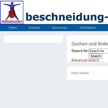
Home
Kontakt
Impressum
Seitenbaum
Suchen und find
Search for:
Advanced search
Home
/
Suchen