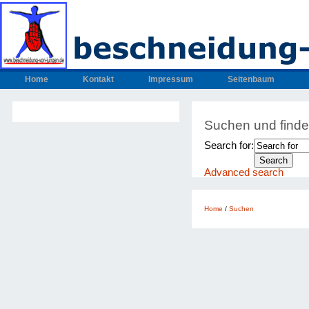
Home
Kontakt
Impressum
Seitenbaum
Suchen und find
Search for:
Advanced search
Home
/
Suchen