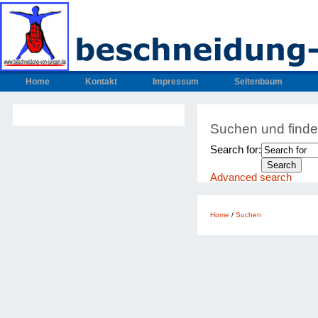
Home
Kontakt
Impressum
Seitenbaum
Suchen und find
Search for:
Advanced search
Home
/
Suchen