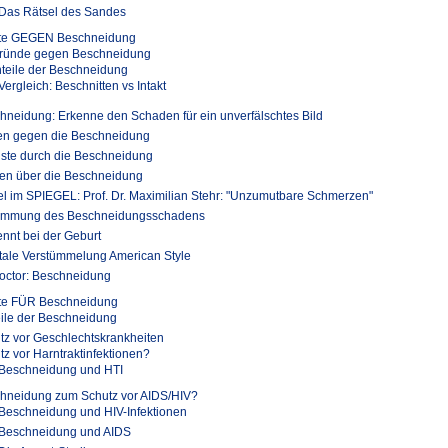
Das Rätsel des Sandes
te GEGEN Beschneidung
ründe gegen Beschneidung
teile der Beschneidung
Vergleich: Beschnitten vs Intakt
hneidung: Erkenne den Schaden für ein unverfälschtes Bild
en gegen die Beschneidung
uste durch die Beschneidung
en über die Beschneidung
kel im SPIEGEL: Prof. Dr. Maximilian Stehr: "Unzumutbare Schmerzen"
immung des Beschneidungsschadens
ennt bei der Geburt
tale Verstümmelung American Style
octor: Beschneidung
te FÜR Beschneidung
eile der Beschneidung
tz vor Geschlechtskrankheiten
tz vor Harntraktinfektionen?
Beschneidung und HTI
hneidung zum Schutz vor AIDS/HIV?
Beschneidung und HIV-Infektionen
Beschneidung und AIDS