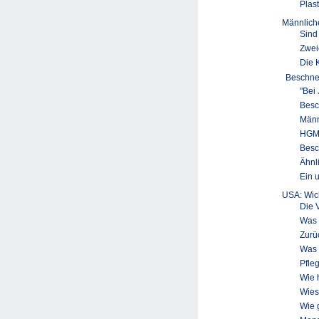
Plas
Männlich
Sind
Zwei
Die 
Beschne
"Bei
Besc
Männ
HGM 
Besc
Ähnl
Ein 
USA: Wic
Die 
Was 
Zurü
Was 
Pfle
Wie 
Wies
Wie 