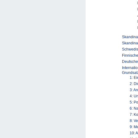
Skandinav
Skandina
Schwedis
Finnische
Deutsche
Internati
Grundsatz
1: E
2: D
3: A
4: U
5: P
6: N
7: K
8: V
9: M
10: 