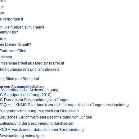
l II
er
nym
 verborgen II
ten: Meinungen zum Thema
Helmut Horn
as H.
in kleiner Schnitt?
Ende vom Glied
rismen
omseminararbeit aus Medizinstrafrecht
hneidungsgesetz und Grundgesetz
en, Blind und Behindert
n von Ärztegesellschaften
 Niederländische Ärztevereinigung
-Standpunkterklärung (2010)
-Dossier zur Beschneidung von Jungen
FAQ zum KNMG-Standpunkt zur nicht-therapeutischen Jungenbeschneidung
Jungenbeschneidung –weltweit zur Diskussion
Deutsches Gericht verbietet Beschneidung von Jungen
Entmutigung der Beschneidung durchsetzen
KNGM-Vorsitzender debattiert über Beschneidung
Beschneidung entmutigen