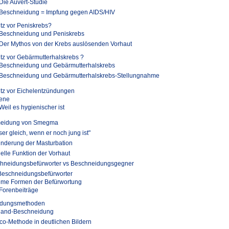
Die Auvert-Studie
Beschneidung = Impfung gegen AIDS/HIV
tz vor Peniskrebs?
Beschneidung und Peniskrebs
Der Mythos von der Krebs auslösenden Vorhaut
tz vor Gebärmutterhalskrebs ?
Beschneidung und Gebärmutterhalskrebs
Beschneidung und Gebärmutterhalskrebs-Stellungnahme
tz vor Eichelentzündungen
ene
Weil es hygienischer ist
eidung von Smegma
er gleich, wenn er noch jung ist"
inderung der Masturbation
elle Funktion der Vorhaut
hneidungsbefürworter vs Beschneidungsgegner
Beschneidungsbefürworter
eme Formen der Befürwortung
Forenbeiträge
idungsmethoden
hand-Beschneidung
o-Methode in deutlichen Bildern