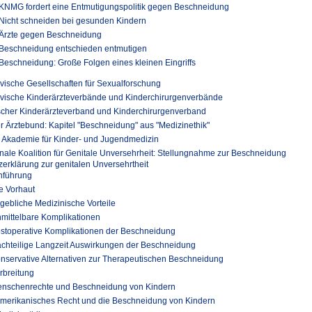
KNMG fordert eine Entmutigungspolitik gegen Beschneidung
Nicht schneiden bei gesunden Kindern
Ärzte gegen Beschneidung
Beschneidung entschieden entmutigen
Beschneidung: Große Folgen eines kleinen Eingriffs
ische Gesellschaften für Sexualforschung
vische Kinderärzteverbände und Kinderchirurgenverbände
cher Kinderärzteverband und Kinderchirurgenverband
r Ärztebund: Kapitel "Beschneidung" aus "Medizinethik"
 Akademie für Kinder- und Jugendmedizin
onale Koalition für Genitale Unversehrheit: Stellungnahme zur Beschneidung
erklärung zur genitalen Unversehrtheit
inführung
ie Vorhaut
ngebliche Medizinische Vorteile
nmittelbare Komplikationen
ostoperative Komplikationen der Beschneidung
achteilige Langzeit Auswirkungen der Beschneidung
onservative Alternativen zur Therapeutischen Beschneidung
erbreitung
enschenrechte und Beschneidung von Kindern
Amerikanisches Recht und die Beschneidung von Kindern