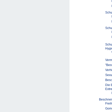
Schu
Schu
Schu
Hygi
Verm
"Bess
Verh
Sexu
Besc
Die 
Extr
Beschne
Frei
Gomc