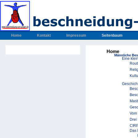
Home
Kontakt
Impressum
Seitenbaum
Home
Männliche Be
Eine klei
Rout
Reli
Kult
Geschich
Besc
Besc
Mast
Gesc
Vom 
Drei
CIRP
Das 