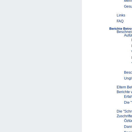
Mens
Gesu
Links
FAQ
Berichte Betro
Beschnei
Aufü
Besc
Ungl
Eltern Be
Berichte
Erfa
Die 
Die "Schr
Zuschrift
Öztü
Dani