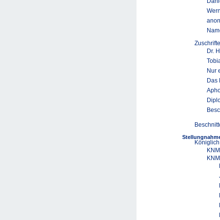
Danie
Wern
ano
Name
Zuschrif
Dr. 
Tobi
Nur e
Das 
Apho
Dipl
Besc
Beschnitt
Stellungnahme
Königlich
KNMG
KNMG