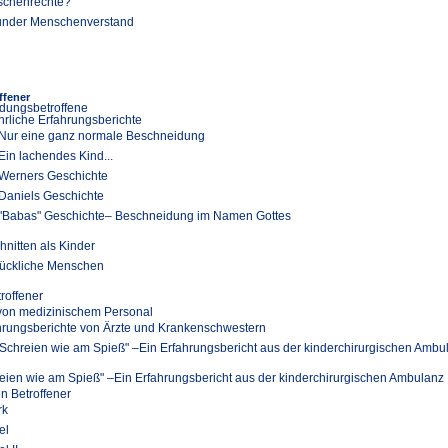
chenrechte?
nder Menschenverstand
ffener
dungsbetroffene
hrliche Erfahrungsberichte
Nur eine ganz normale Beschneidung
Ein lachendes Kind...
Werners Geschichte
Daniels Geschichte
"Babas" Geschichte– Beschneidung im Namen Gottes
hnitten als Kinder
ückliche Menschen
troffener
 von medizinischem Personal
hrungsberichte von Ärzte und Krankenschwestern
"Schreien wie am Spieß" –Ein Erfahrungsbericht aus der kinderchirurgischen Ambu
eien wie am Spieß" –Ein Erfahrungsbericht aus der kinderchirurgischen Ambulanz
en Betroffener
rk
el