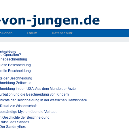
Suchen
Forum
Datenschutz
schneidung
ne Operation?
inebeschneidung
giöse Beschneidung
urelle Beschneidung
te der Beschneidung
hneidung-Zeitachse
hneidung in den USA: Aus dem Munde der Ärzte
urbation und die Beschneidung von Kindern
hichte der Beschneidung in der westlichen Hemisphäre
Ritual zur Wissenschaft
 beständige Mythen über die Vorhaut
: Geschichte der Beschneidung
Rätsel des Sandes
Der Sandmythos