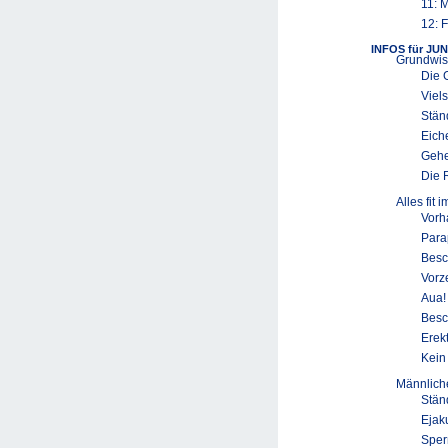
11: 
12: F
INFOS für JU
Grundwis
Die 
Viel
Stän
Eich
Gehe
Die 
Alles fit i
Vorh
Para
Besc
Vorz
Aua!
Besc
Erek
Kein
Männliche
Stän
Ejak
Sper