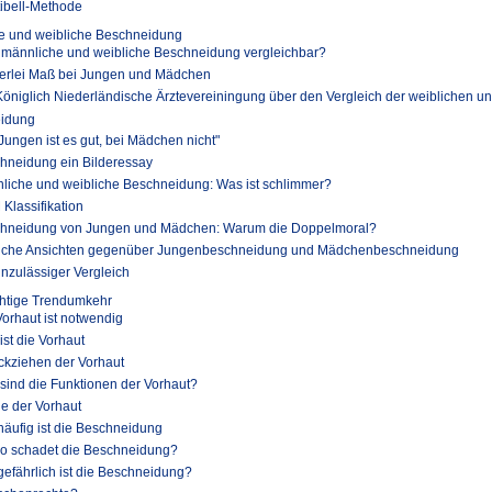
tibell-Methode
e und weibliche Beschneidung
 männliche und weibliche Beschneidung vergleichbar?
erlei Maß bei Jungen und Mädchen
Königlich Niederländische Ärztevereiningung über den Vergleich der weiblichen u
idung
 Jungen ist es gut, bei Mädchen nicht"
hneidung ein Bilderessay
liche und weibliche Beschneidung: Was ist schlimmer?
Klassifikation
hneidung von Jungen und Mädchen: Warum die Doppelmoral?
iche Ansichten gegenüber Jungenbeschneidung und Mädchenbeschneidung
unzulässiger Vergleich
htige Trendumkehr
Vorhaut ist notwendig
ist die Vorhaut
ckziehen der Vorhaut
sind die Funktionen der Vorhaut?
ge der Vorhaut
häufig ist die Beschneidung
o schadet die Beschneidung?
gefährlich ist die Beschneidung?