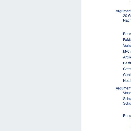
Argumen
20 G
Nach
Besc
Fakt
Verl
Myth
Arti
Best
Getr
Geni
Netd
Argumen
Vort
Schu
Schu
Besc