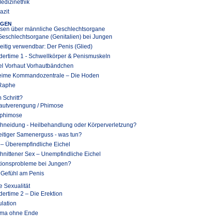
Medizinethik
azit
NGEN
sen über männliche Geschlechtsorgane
Geschlechtsorgane (Genitalien) bei Jungen
seitig verwendbar: Der Penis (Glied)
dertime 1 - Schwellkörper & Penismuskeln
el Vorhaut Vorhautbändchen
ime Kommandozentrale – Die Hoden
Raphe
m Schritt?
autverengung / Phimose
phimose
hneidung - Heilbehandlung oder Körperverletzung?
eitiger Samenerguss - was tun?
 – Überempfindliche Eichel
hnittener Sex – Unempfindliche Eichel
tionsprobleme bei Jungen?
 Gefühl am Penis
 Sexualität
dertime 2 – Die Erektion
ulation
ma ohne Ende