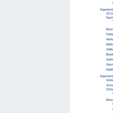
Argumen
20 G
Nach
Besc
Fakt
Verl
Myth
Arti
Best
Getr
Geni
Netd
Argumen
Vort
Schu
Schu
Besc