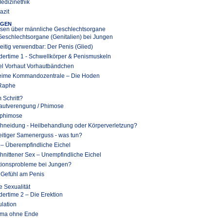
Medizinethik
azit
NGEN
sen über männliche Geschlechtsorgane
Geschlechtsorgane (Genitalien) bei Jungen
seitig verwendbar: Der Penis (Glied)
dertime 1 - Schwellkörper & Penismuskeln
el Vorhaut Vorhautbändchen
ime Kommandozentrale – Die Hoden
Raphe
m Schritt?
autverengung / Phimose
phimose
hneidung - Heilbehandlung oder Körperverletzung?
eitiger Samenerguss - was tun?
 – Überempfindliche Eichel
hnittener Sex – Unempfindliche Eichel
tionsprobleme bei Jungen?
 Gefühl am Penis
 Sexualität
dertime 2 – Die Erektion
ulation
ma ohne Ende