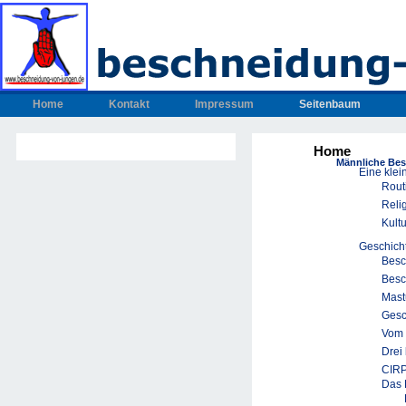
Home
Kontakt
Impressum
Seitenbaum
Home
Männliche Be
Eine klei
Rout
Reli
Kult
Geschich
Besc
Besc
Mast
Gesc
Vom 
Drei
CIRP
Das 