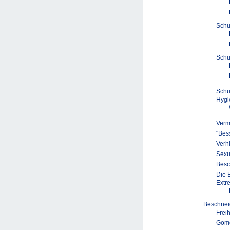
Schu
Schu
Schu
Hygi
Verm
"Bess
Verh
Sexu
Besc
Die 
Extr
Beschne
Frei
Gomc