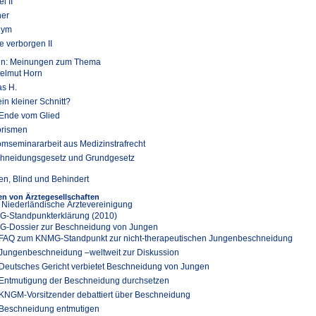
l II
er
nym
 verborgen II
ten: Meinungen zum Thema
Helmut Horn
as H.
in kleiner Schnitt?
Ende vom Glied
rismen
omseminararbeit aus Medizinstrafrecht
hneidungsgesetz und Grundgesetz
en, Blind und Behindert
n von Ärztegesellschaften
 Niederländische Ärztevereinigung
-Standpunkterklärung (2010)
-Dossier zur Beschneidung von Jungen
FAQ zum KNMG-Standpunkt zur nicht-therapeutischen Jungenbeschneidung
Jungenbeschneidung –weltweit zur Diskussion
Deutsches Gericht verbietet Beschneidung von Jungen
Entmutigung der Beschneidung durchsetzen
KNGM-Vorsitzender debattiert über Beschneidung
Beschneidung entmutigen