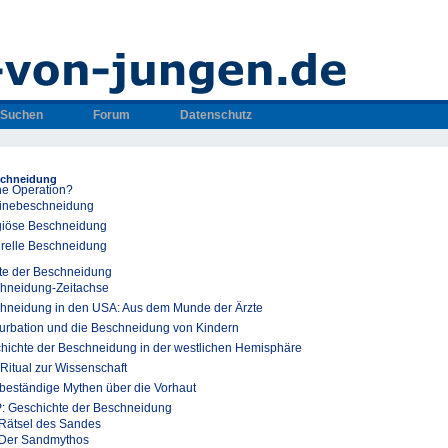
Suchen
Forum
Datenschutz
schneidung
ne Operation?
inebeschneidung
giöse Beschneidung
urelle Beschneidung
te der Beschneidung
hneidung-Zeitachse
hneidung in den USA: Aus dem Munde der Ärzte
urbation und die Beschneidung von Kindern
hichte der Beschneidung in der westlichen Hemisphäre
Ritual zur Wissenschaft
 beständige Mythen über die Vorhaut
: Geschichte der Beschneidung
Rätsel des Sandes
Der Sandmythos