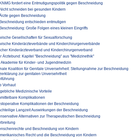
KNMG fordert eine Entmutigungspolitik gegen Beschneidung
Nicht schneiden bei gesunden Kindern
Ärzte gegen Beschneidung
Beschneidung entschieden entmutigen
Beschneidung: Große Folgen eines kleinen Eingriffs
ische Gesellschaften für Sexualforschung
vische Kinderärzteverbände und Kinderchirurgenverbände
cher Kinderärzteverband und Kinderchirurgenverband
r Ärztebund: Kapitel "Beschneidung" aus "Medizinethik"
 Akademie für Kinder- und Jugendmedizin
onale Koalition für Genitale Unversehrheit: Stellungnahme zur Beschneidung
erklärung zur genitalen Unversehrtheit
inführung
ie Vorhaut
ngebliche Medizinische Vorteile
nmittelbare Komplikationen
ostoperative Komplikationen der Beschneidung
achteilige Langzeit Auswirkungen der Beschneidung
onservative Alternativen zur Therapeutischen Beschneidung
erbreitung
enschenrechte und Beschneidung von Kindern
Amerikanisches Recht und die Beschneidung von Kindern