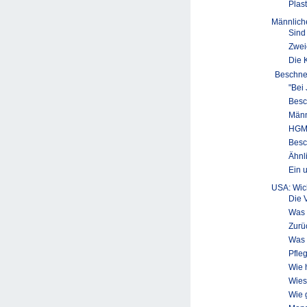
Plas
Männlich
Sind
Zwei
Die 
Beschne
"Bei
Besc
Männ
HGM 
Besc
Ähnl
Ein 
USA: Wic
Die 
Was 
Zurü
Was 
Pfle
Wie 
Wies
Wie 