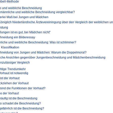
tibell-Methode
e und weibliche Beschneidung
 männliche und weibliche Beschneidung vergleichbar?
erlei Maß bei Jungen und Mädchen
Königlich Niederländische Ärztevereiningung über den Vergleich der weiblichen u
idung
 Jungen ist es gut, bei Mädchen nicht"
hneidung ein Bilderessay
liche und weibliche Beschneidung: Was ist schlimmer?
Klassifikation
hneidung von Jungen und Mädchen: Warum die Doppelmoral?
iche Ansichten gegenüber Jungenbeschneidung und Mädchenbeschneidung
unzulässiger Vergleich
htige Trendumkehr
Vorhaut ist notwendig
ist die Vorhaut
ckziehen der Vorhaut
sind die Funktionen der Vorhaut?
ge der Vorhaut
häufig ist die Beschneidung
o schadet die Beschneidung?
gefährlich ist die Beschneidung?