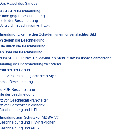
Das Rätsel des Sandes
te GEGEN Beschneidung
ründe gegen Beschneidung
teile der Beschneidung
Vergleich: Beschnitten vs Intakt
hneidung: Erkenne den Schaden für ein unverfälschtes Bild
en gegen die Beschneidung
uste durch die Beschneidung
en über die Beschneidung
kel im SPIEGEL: Prof. Dr. Maximilian Stehr: "Unzumutbare Schmerzen"
immung des Beschneidungsschadens
ennt bei der Geburt
tale Verstümmelung American Style
octor: Beschneidung
te FÜR Beschneidung
eile der Beschneidung
tz vor Geschlechtskrankheiten
tz vor Harntraktinfektionen?
Beschneidung und HTI
hneidung zum Schutz vor AIDS/HIV?
Beschneidung und HIV-Infektionen
Beschneidung und AIDS