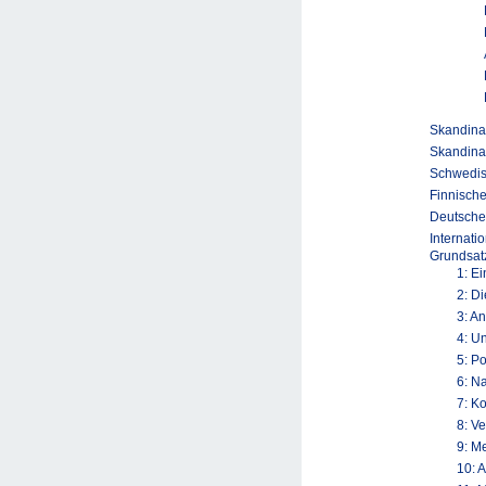
Skandinav
Skandina
Schwedis
Finnische
Deutsche
Internati
Grundsatz
1: E
2: D
3: A
4: U
5: P
6: N
7: K
8: V
9: M
10: 