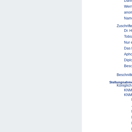
Danie
Wern
ano
Name
Zuschrif
Dr. 
Tobi
Nur e
Das 
Apho
Dipl
Besc
Beschnitt
Stellungnahme
Königlich
KNMG
KNMG