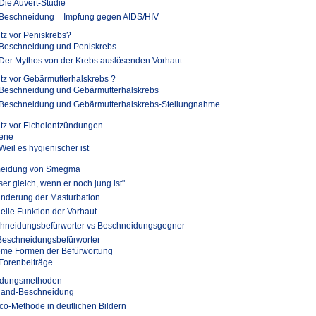
Die Auvert-Studie
Beschneidung = Impfung gegen AIDS/HIV
tz vor Peniskrebs?
Beschneidung und Peniskrebs
Der Mythos von der Krebs auslösenden Vorhaut
tz vor Gebärmutterhalskrebs ?
Beschneidung und Gebärmutterhalskrebs
Beschneidung und Gebärmutterhalskrebs-Stellungnahme
tz vor Eichelentzündungen
ene
Weil es hygienischer ist
eidung von Smegma
er gleich, wenn er noch jung ist"
inderung der Masturbation
elle Funktion der Vorhaut
hneidungsbefürworter vs Beschneidungsgegner
Beschneidungsbefürworter
eme Formen der Befürwortung
Forenbeiträge
idungsmethoden
hand-Beschneidung
o-Methode in deutlichen Bildern