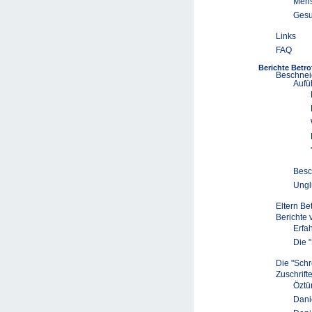
Mens
Gesu
Links
FAQ
Berichte Betro
Beschnei
Aufü
Besc
Ungl
Eltern Be
Berichte
Erfa
Die 
Die "Schr
Zuschrift
Öztü
Dani