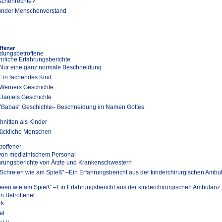
chenrechte?
nder Menschenverstand
ffener
dungsbetroffene
hrliche Erfahrungsberichte
Nur eine ganz normale Beschneidung
Ein lachendes Kind...
Werners Geschichte
Daniels Geschichte
"Babas" Geschichte– Beschneidung im Namen Gottes
hnitten als Kinder
ückliche Menschen
troffener
 von medizinischem Personal
hrungsberichte von Ärzte und Krankenschwestern
"Schreien wie am Spieß" –Ein Erfahrungsbericht aus der kinderchirurgischen Ambu
eien wie am Spieß" –Ein Erfahrungsbericht aus der kinderchirurgischen Ambulanz
en Betroffener
rk
el