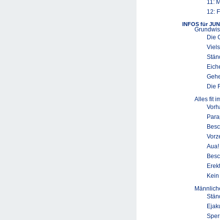
11: 
12: F
INFOS für JU
Grundwis
Die 
Viel
Stän
Eich
Gehe
Die 
Alles fit i
Vorh
Para
Besc
Vorz
Aua!
Besc
Erek
Kein
Männliche
Stän
Ejak
Sper