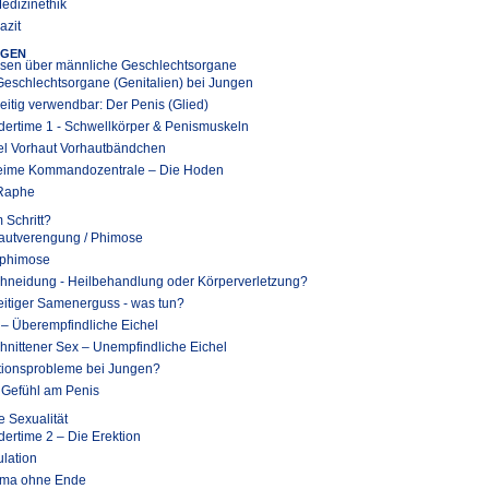
Medizinethik
azit
NGEN
sen über männliche Geschlechtsorgane
Geschlechtsorgane (Genitalien) bei Jungen
seitig verwendbar: Der Penis (Glied)
dertime 1 - Schwellkörper & Penismuskeln
el Vorhaut Vorhautbändchen
ime Kommandozentrale – Die Hoden
Raphe
m Schritt?
autverengung / Phimose
phimose
hneidung - Heilbehandlung oder Körperverletzung?
eitiger Samenerguss - was tun?
 – Überempfindliche Eichel
hnittener Sex – Unempfindliche Eichel
tionsprobleme bei Jungen?
 Gefühl am Penis
 Sexualität
dertime 2 – Die Erektion
ulation
ma ohne Ende