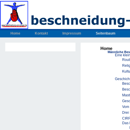
Home
Kontakt
Impressum
Seitenbaum
Home
Männliche Be
Eine klei
Rout
Reli
Kult
Geschich
Besc
Besc
Mast
Gesc
Vom 
Drei
CIRP
Das 