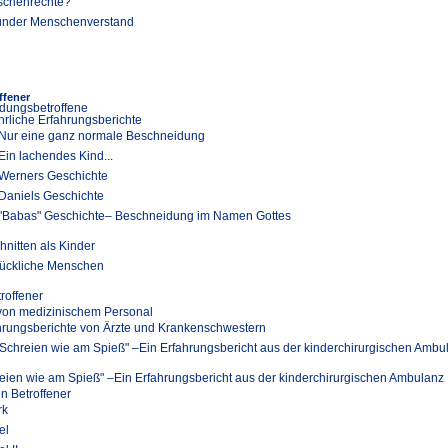
chenrechte?
nder Menschenverstand
ffener
dungsbetroffene
hrliche Erfahrungsberichte
Nur eine ganz normale Beschneidung
Ein lachendes Kind...
Werners Geschichte
Daniels Geschichte
"Babas" Geschichte– Beschneidung im Namen Gottes
hnitten als Kinder
ückliche Menschen
troffener
 von medizinischem Personal
hrungsberichte von Ärzte und Krankenschwestern
"Schreien wie am Spieß" –Ein Erfahrungsbericht aus der kinderchirurgischen Ambu
eien wie am Spieß" –Ein Erfahrungsbericht aus der kinderchirurgischen Ambulanz
en Betroffener
rk
el