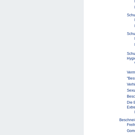
Schu
Schu
Schu
Hygi
Verm
"Bess
Verh
Sexu
Besc
Die 
Extr
Beschne
Frei
Gomc