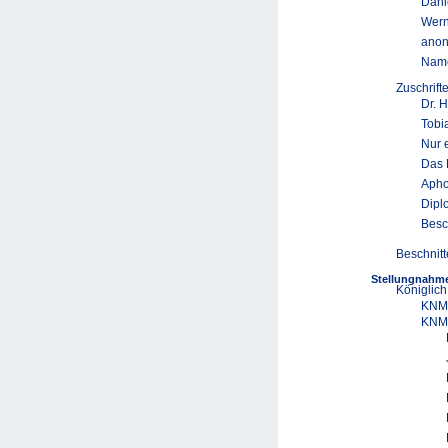
Danie
Wern
ano
Name
Zuschrif
Dr. 
Tobi
Nur e
Das 
Apho
Dipl
Besc
Beschnitt
Stellungnahme
Königlich
KNMG
KNMG