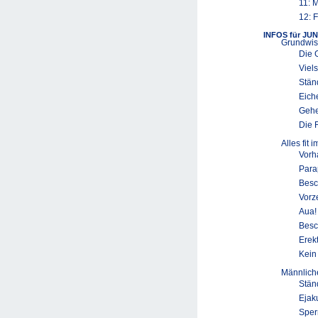
11: 
12: F
INFOS für JU
Grundwis
Die 
Viel
Stän
Eich
Gehe
Die 
Alles fit i
Vorh
Para
Besc
Vorz
Aua!
Besc
Erek
Kein
Männliche
Stän
Ejak
Sper