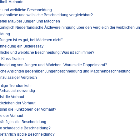
tibell-Methode
e und weibliche Beschneidung
 männliche und weibliche Beschneidung vergleichbar?
erlei Maß bei Jungen und Mädchen
Königlich Niederländische Ärztevereiningung über den Vergleich der weiblichen u
idung
 Jungen ist es gut, bei Mädchen nicht"
hneidung ein Bilderessay
liche und weibliche Beschneidung: Was ist schlimmer?
Klassifikation
hneidung von Jungen und Mädchen: Warum die Doppelmoral?
iche Ansichten gegenüber Jungenbeschneidung und Mädchenbeschneidung
unzulässiger Vergleich
htige Trendumkehr
Vorhaut ist notwendig
ist die Vorhaut
ckziehen der Vorhaut
sind die Funktionen der Vorhaut?
ge der Vorhaut
häufig ist die Beschneidung
o schadet die Beschneidung?
gefährlich ist die Beschneidung?