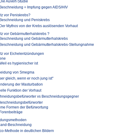
Die Auvert-Studie
Beschneidung = Impfung gegen AIDS/HIV
tz vor Peniskrebs?
Beschneidung und Peniskrebs
Der Mythos von der Krebs auslösenden Vorhaut
tz vor Gebärmutterhalskrebs ?
Beschneidung und Gebärmutterhalskrebs
Beschneidung und Gebärmutterhalskrebs-Stellungnahme
tz vor Eichelentzündungen
ene
Weil es hygienischer ist
eidung von Smegma
er gleich, wenn er noch jung ist"
inderung der Masturbation
elle Funktion der Vorhaut
hneidungsbefürworter vs Beschneidungsgegner
Beschneidungsbefürworter
eme Formen der Befürwortung
Forenbeiträge
idungsmethoden
hand-Beschneidung
o-Methode in deutlichen Bildern