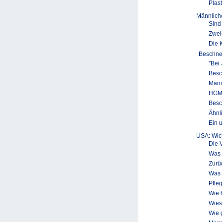
Plas
Männlich
Sind
Zwei
Die 
Beschne
"Bei
Besc
Männ
HGM 
Besc
Ähnl
Ein 
USA: Wic
Die 
Was 
Zurü
Was 
Pfle
Wie 
Wies
Wie 