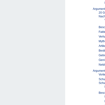
Argumen
20 G
Nach
Besc
Fakt
Verl
Myth
Arti
Best
Getr
Geni
Netd
Argumen
Vort
Schu
Schu
Besc