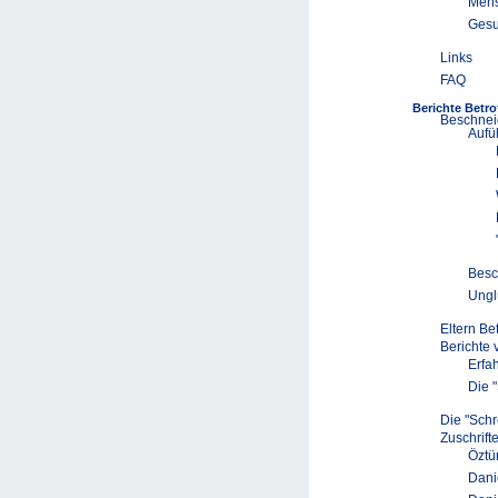
Mens
Gesu
Links
FAQ
Berichte Betro
Beschnei
Aufü
Besc
Ungl
Eltern Be
Berichte
Erfa
Die 
Die "Schr
Zuschrift
Öztü
Dani