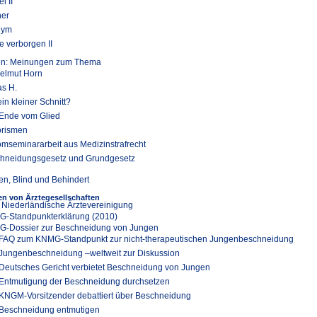
l II
er
nym
 verborgen II
ten: Meinungen zum Thema
Helmut Horn
as H.
in kleiner Schnitt?
Ende vom Glied
rismen
omseminararbeit aus Medizinstrafrecht
hneidungsgesetz und Grundgesetz
en, Blind und Behindert
n von Ärztegesellschaften
 Niederländische Ärztevereinigung
-Standpunkterklärung (2010)
-Dossier zur Beschneidung von Jungen
FAQ zum KNMG-Standpunkt zur nicht-therapeutischen Jungenbeschneidung
Jungenbeschneidung –weltweit zur Diskussion
Deutsches Gericht verbietet Beschneidung von Jungen
Entmutigung der Beschneidung durchsetzen
KNGM-Vorsitzender debattiert über Beschneidung
Beschneidung entmutigen