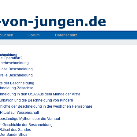
Suchen
Forum
Datenschutz
schneidung
ne Operation?
inebeschneidung
giöse Beschneidung
urelle Beschneidung
te der Beschneidung
hneidung-Zeitachse
hneidung in den USA: Aus dem Munde der Ärzte
urbation und die Beschneidung von Kindern
hichte der Beschneidung in der westlichen Hemisphäre
Ritual zur Wissenschaft
 beständige Mythen über die Vorhaut
: Geschichte der Beschneidung
Rätsel des Sandes
Der Sandmythos