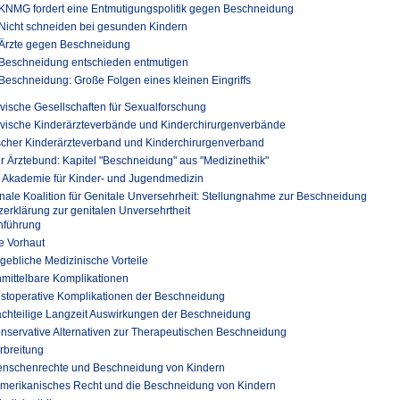
KNMG fordert eine Entmutigungspolitik gegen Beschneidung
Nicht schneiden bei gesunden Kindern
Ärzte gegen Beschneidung
Beschneidung entschieden entmutigen
Beschneidung: Große Folgen eines kleinen Eingriffs
ische Gesellschaften für Sexualforschung
vische Kinderärzteverbände und Kinderchirurgenverbände
cher Kinderärzteverband und Kinderchirurgenverband
r Ärztebund: Kapitel "Beschneidung" aus "Medizinethik"
 Akademie für Kinder- und Jugendmedizin
onale Koalition für Genitale Unversehrheit: Stellungnahme zur Beschneidung
erklärung zur genitalen Unversehrtheit
inführung
ie Vorhaut
ngebliche Medizinische Vorteile
nmittelbare Komplikationen
ostoperative Komplikationen der Beschneidung
achteilige Langzeit Auswirkungen der Beschneidung
onservative Alternativen zur Therapeutischen Beschneidung
erbreitung
enschenrechte und Beschneidung von Kindern
Amerikanisches Recht und die Beschneidung von Kindern