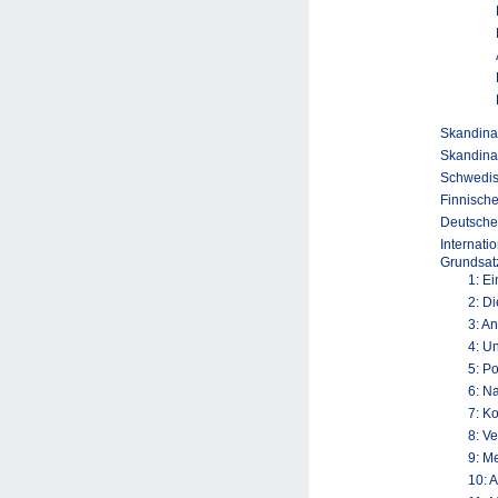
Skandinav
Skandina
Schwedis
Finnische
Deutsche
Internati
Grundsatz
1: E
2: D
3: A
4: U
5: P
6: N
7: K
8: V
9: M
10: 