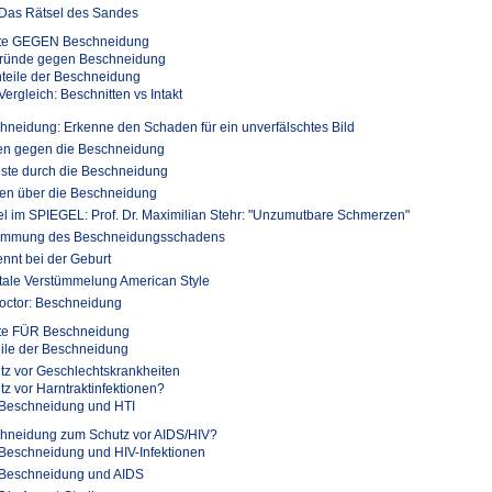
Das Rätsel des Sandes
te GEGEN Beschneidung
ründe gegen Beschneidung
teile der Beschneidung
Vergleich: Beschnitten vs Intakt
hneidung: Erkenne den Schaden für ein unverfälschtes Bild
en gegen die Beschneidung
uste durch die Beschneidung
en über die Beschneidung
kel im SPIEGEL: Prof. Dr. Maximilian Stehr: "Unzumutbare Schmerzen"
immung des Beschneidungsschadens
ennt bei der Geburt
tale Verstümmelung American Style
octor: Beschneidung
te FÜR Beschneidung
eile der Beschneidung
tz vor Geschlechtskrankheiten
tz vor Harntraktinfektionen?
Beschneidung und HTI
hneidung zum Schutz vor AIDS/HIV?
Beschneidung und HIV-Infektionen
Beschneidung und AIDS