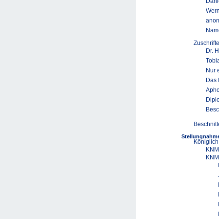
Danie
Wern
ano
Name
Zuschrif
Dr. 
Tobi
Nur e
Das 
Apho
Dipl
Besc
Beschnitt
Stellungnahme
Königlich
KNMG
KNMG