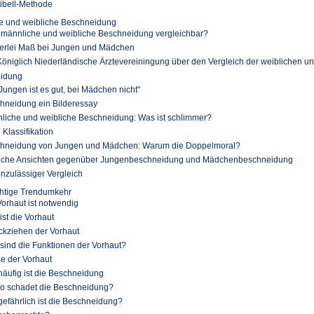
tibell-Methode
e und weibliche Beschneidung
 männliche und weibliche Beschneidung vergleichbar?
erlei Maß bei Jungen und Mädchen
Königlich Niederländische Ärztevereiningung über den Vergleich der weiblichen u
idung
 Jungen ist es gut, bei Mädchen nicht"
hneidung ein Bilderessay
liche und weibliche Beschneidung: Was ist schlimmer?
Klassifikation
hneidung von Jungen und Mädchen: Warum die Doppelmoral?
iche Ansichten gegenüber Jungenbeschneidung und Mädchenbeschneidung
unzulässiger Vergleich
htige Trendumkehr
Vorhaut ist notwendig
ist die Vorhaut
ckziehen der Vorhaut
sind die Funktionen der Vorhaut?
ge der Vorhaut
häufig ist die Beschneidung
o schadet die Beschneidung?
gefährlich ist die Beschneidung?