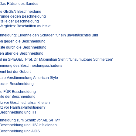
Das Rätsel des Sandes
te GEGEN Beschneidung
ründe gegen Beschneidung
teile der Beschneidung
Vergleich: Beschnitten vs Intakt
hneidung: Erkenne den Schaden für ein unverfälschtes Bild
en gegen die Beschneidung
uste durch die Beschneidung
en über die Beschneidung
kel im SPIEGEL: Prof. Dr. Maximilian Stehr: "Unzumutbare Schmerzen"
immung des Beschneidungsschadens
ennt bei der Geburt
tale Verstümmelung American Style
octor: Beschneidung
te FÜR Beschneidung
eile der Beschneidung
tz vor Geschlechtskrankheiten
tz vor Harntraktinfektionen?
Beschneidung und HTI
hneidung zum Schutz vor AIDS/HIV?
Beschneidung und HIV-Infektionen
Beschneidung und AIDS