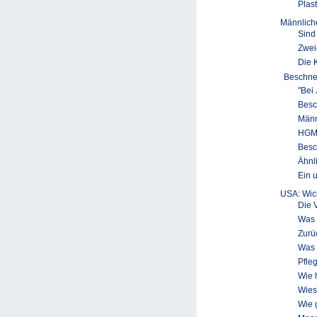
Plas
Männlich
Sind
Zwei
Die 
Beschne
"Bei
Besc
Männ
HGM 
Besc
Ähnl
Ein 
USA: Wic
Die 
Was 
Zurü
Was 
Pfle
Wie 
Wies
Wie 