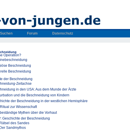
Suchen
Forum
Datenschutz
schneidung
ne Operation?
inebeschneidung
giöse Beschneidung
urelle Beschneidung
te der Beschneidung
hneidung-Zeitachse
hneidung in den USA: Aus dem Munde der Ärzte
urbation und die Beschneidung von Kindern
hichte der Beschneidung in der westlichen Hemisphäre
Ritual zur Wissenschaft
 beständige Mythen über die Vorhaut
: Geschichte der Beschneidung
Rätsel des Sandes
Der Sandmythos