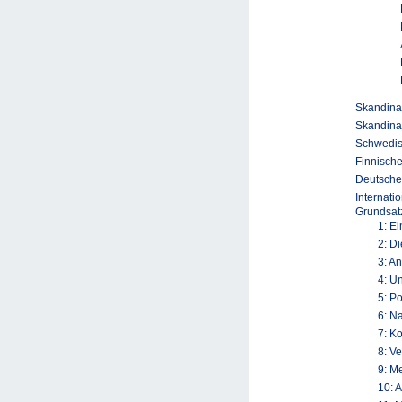
Skandinav
Skandina
Schwedis
Finnische
Deutsche
Internati
Grundsatz
1: E
2: D
3: A
4: U
5: P
6: N
7: K
8: V
9: M
10: 