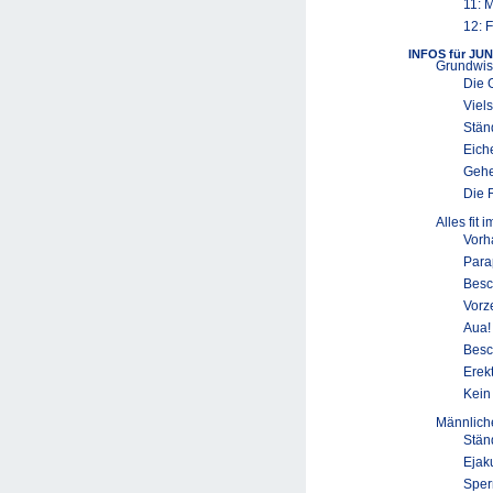
11: 
12: F
INFOS für JU
Grundwis
Die 
Viel
Stän
Eich
Gehe
Die 
Alles fit i
Vorh
Para
Besc
Vorz
Aua!
Besc
Erek
Kein
Männliche
Stän
Ejak
Sper