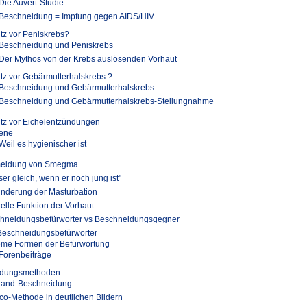
Die Auvert-Studie
Beschneidung = Impfung gegen AIDS/HIV
tz vor Peniskrebs?
Beschneidung und Peniskrebs
Der Mythos von der Krebs auslösenden Vorhaut
tz vor Gebärmutterhalskrebs ?
Beschneidung und Gebärmutterhalskrebs
Beschneidung und Gebärmutterhalskrebs-Stellungnahme
tz vor Eichelentzündungen
ene
Weil es hygienischer ist
eidung von Smegma
er gleich, wenn er noch jung ist"
inderung der Masturbation
elle Funktion der Vorhaut
hneidungsbefürworter vs Beschneidungsgegner
Beschneidungsbefürworter
eme Formen der Befürwortung
Forenbeiträge
idungsmethoden
hand-Beschneidung
o-Methode in deutlichen Bildern