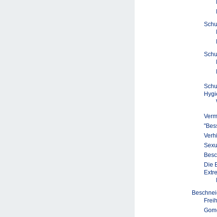
Schu
Schu
Schu
Hygi
Verm
"Bess
Verh
Sexu
Besc
Die 
Extr
Beschne
Frei
Gomc