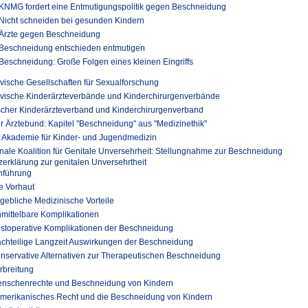
KNMG fordert eine Entmutigungspolitik gegen Beschneidung
Nicht schneiden bei gesunden Kindern
Ärzte gegen Beschneidung
Beschneidung entschieden entmutigen
Beschneidung: Große Folgen eines kleinen Eingriffs
ische Gesellschaften für Sexualforschung
vische Kinderärzteverbände und Kinderchirurgenverbände
cher Kinderärzteverband und Kinderchirurgenverband
r Ärztebund: Kapitel "Beschneidung" aus "Medizinethik"
 Akademie für Kinder- und Jugendmedizin
onale Koalition für Genitale Unversehrheit: Stellungnahme zur Beschneidung
erklärung zur genitalen Unversehrtheit
inführung
ie Vorhaut
ngebliche Medizinische Vorteile
nmittelbare Komplikationen
ostoperative Komplikationen der Beschneidung
achteilige Langzeit Auswirkungen der Beschneidung
onservative Alternativen zur Therapeutischen Beschneidung
erbreitung
enschenrechte und Beschneidung von Kindern
Amerikanisches Recht und die Beschneidung von Kindern