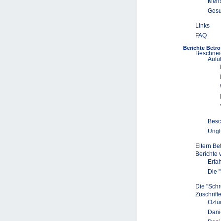
Mens
Gesu
Links
FAQ
Berichte Betro
Beschnei
Aufü
Besc
Ungl
Eltern Be
Berichte
Erfa
Die 
Die "Schr
Zuschrift
Öztü
Dani