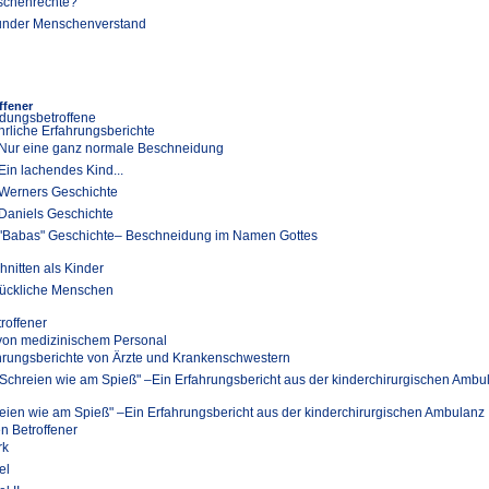
chenrechte?
nder Menschenverstand
ffener
dungsbetroffene
hrliche Erfahrungsberichte
Nur eine ganz normale Beschneidung
Ein lachendes Kind...
Werners Geschichte
Daniels Geschichte
"Babas" Geschichte– Beschneidung im Namen Gottes
hnitten als Kinder
ückliche Menschen
troffener
 von medizinischem Personal
hrungsberichte von Ärzte und Krankenschwestern
"Schreien wie am Spieß" –Ein Erfahrungsbericht aus der kinderchirurgischen Ambu
eien wie am Spieß" –Ein Erfahrungsbericht aus der kinderchirurgischen Ambulanz
en Betroffener
rk
el