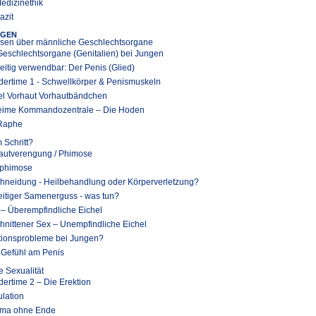
Medizinethik
azit
NGEN
sen über männliche Geschlechtsorgane
Geschlechtsorgane (Genitalien) bei Jungen
seitig verwendbar: Der Penis (Glied)
dertime 1 - Schwellkörper & Penismuskeln
el Vorhaut Vorhautbändchen
ime Kommandozentrale – Die Hoden
Raphe
m Schritt?
autverengung / Phimose
phimose
hneidung - Heilbehandlung oder Körperverletzung?
eitiger Samenerguss - was tun?
 – Überempfindliche Eichel
hnittener Sex – Unempfindliche Eichel
tionsprobleme bei Jungen?
 Gefühl am Penis
 Sexualität
dertime 2 – Die Erektion
ulation
ma ohne Ende