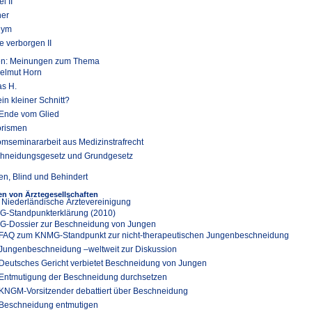
l II
er
nym
 verborgen II
ten: Meinungen zum Thema
Helmut Horn
as H.
in kleiner Schnitt?
Ende vom Glied
rismen
omseminararbeit aus Medizinstrafrecht
hneidungsgesetz und Grundgesetz
en, Blind und Behindert
n von Ärztegesellschaften
 Niederländische Ärztevereinigung
-Standpunkterklärung (2010)
-Dossier zur Beschneidung von Jungen
FAQ zum KNMG-Standpunkt zur nicht-therapeutischen Jungenbeschneidung
Jungenbeschneidung –weltweit zur Diskussion
Deutsches Gericht verbietet Beschneidung von Jungen
Entmutigung der Beschneidung durchsetzen
KNGM-Vorsitzender debattiert über Beschneidung
Beschneidung entmutigen