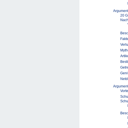
Argumen
20 G
Nach
Besc
Fakt
Verl
Myth
Arti
Best
Getr
Geni
Netd
Argumen
Vort
Schu
Schu
Besc