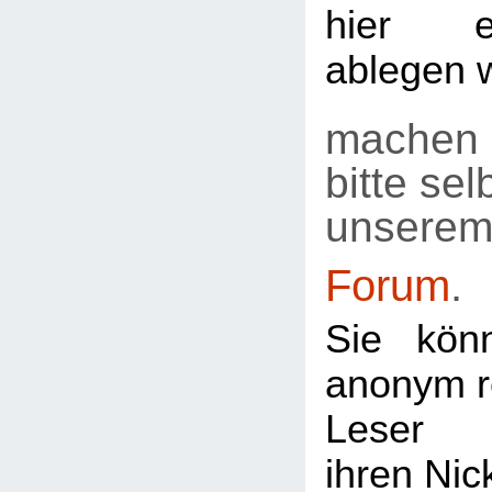
hier e
ablegen 
machen 
bitte selb
unsere
Forum
.
Sie kön
anonym re
Leser
ihren Ni