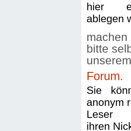
hier e
ablegen 
machen 
bitte selb
unsere
Forum
.
Sie kön
anonym re
Leser
ihren Ni