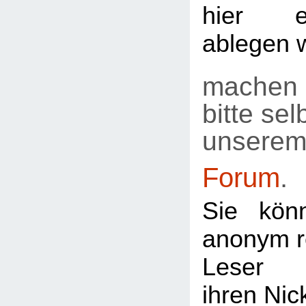
hier e
ablegen 
machen 
bitte selb
unsere
Forum
.
Sie kön
anonym re
Leser
ihren Ni