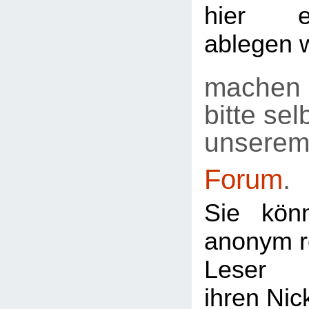
hier e
ablegen 
machen 
bitte selb
unsere
Forum
.
Sie kön
anonym re
Leser
ihren Ni