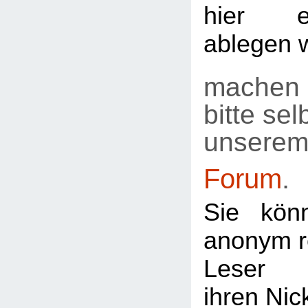
hier e
ablegen 
machen 
bitte selb
unsere
Forum
.
Sie kön
anonym re
Leser
ihren Ni