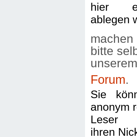
hier e
ablegen 
machen 
bitte selb
unsere
Forum
.
Sie kön
anonym re
Leser
ihren Ni