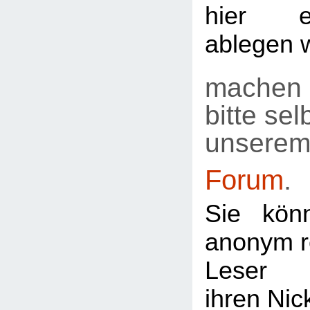
hier e
ablegen 
machen 
bitte selb
unsere
Forum
.
Sie kön
anonym re
Leser
ihren Ni