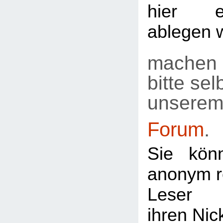
hier e
ablegen 
machen 
bitte selb
unsere
Forum
.
Sie kön
anonym re
Leser
ihren Ni