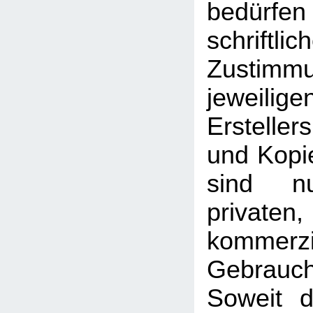
bedü
schriftlic
Zusti
jeweilig
Erstelle
und Kopie
sind n
priva
kommerzi
Gebrauc
Soweit d