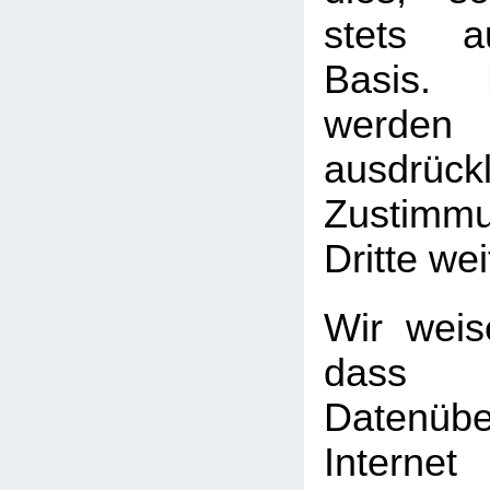
stets au
Basis. 
werden
ausdrück
Zustimm
Dritte we
Wir weis
das
Datenüb
Internet