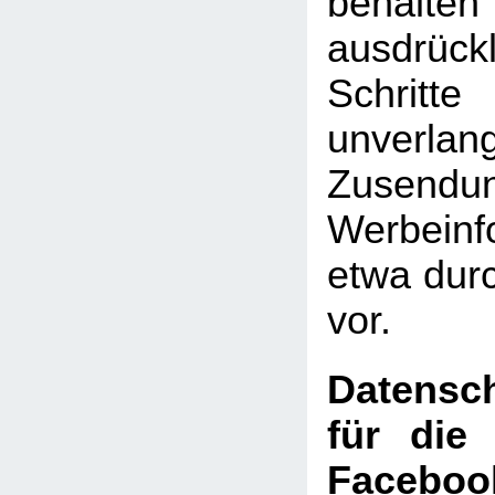
behal
ausdrückl
Schritte
unverlan
Zusen
Werbeinf
etwa dur
vor.
Datensch
für die
Faceboo