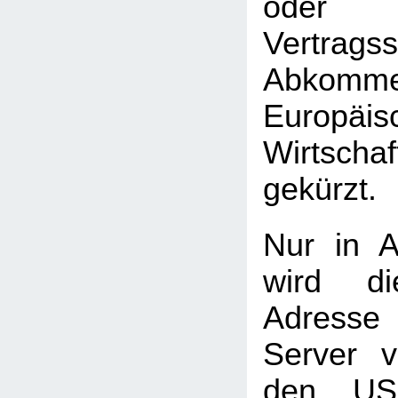
oder 
Vertrag
Abkomme
Europäis
Wirtscha
gekürzt.
Nur in A
wird di
Adress
Server 
den USA