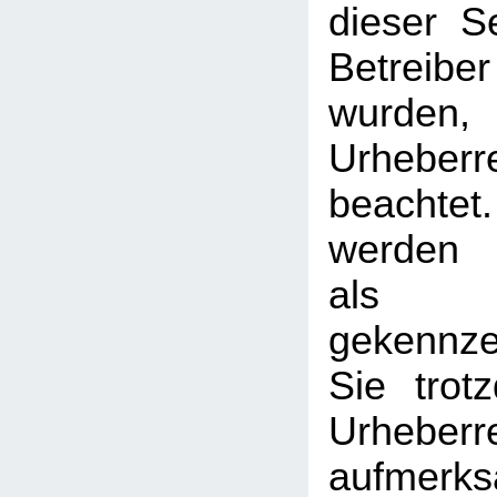
dieser S
Betreib
wurden,
Urheberr
beachtet
werden I
als
gekennzei
Sie trot
Urheberr
aufmerk