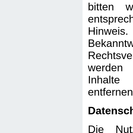
bitten 
entsprec
Hinw
Bekann
Rechtsve
werden 
Inhalt
entfernen
Datensc
Die Nut