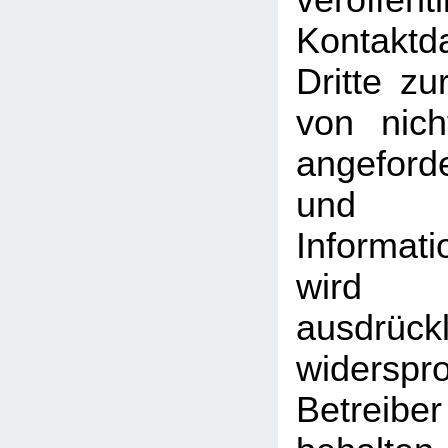
veröffentl
Kontakt
Dritte z
von nich
angeford
und
Informati
wird
ausdrückl
widersp
Betreib