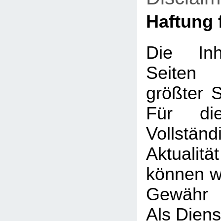
Haftung f
Die Inh
Seiten
größter So
Für die
Vollstä
Aktualit
können wi
Gewähr 
Als Diens