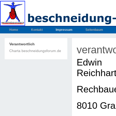
Home
Kontakt
Impressum
Seitenbaum
Verantwortlich
verantwo
Charta beschneidungsforum.de
Edwin
Reichhar
Rechbaue
8010 Gra