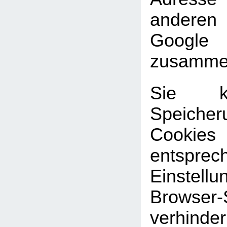
andere
Google
zusammen
Sie k
Speic
Cookies
entsprec
Einste
Browser-
verhinde