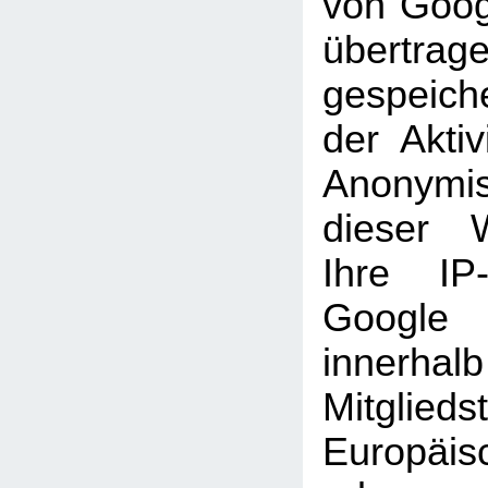
von Goog
übertra
gespeich
der Aktiv
Anonymi
dieser 
Ihre IP
Googl
inner
Mitglie
Europäi