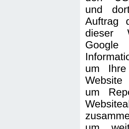
und dor
Auftrag 
dieser 
Goog
Informati
um Ihre
Website
um Repo
Websiteak
zusammen
um weit