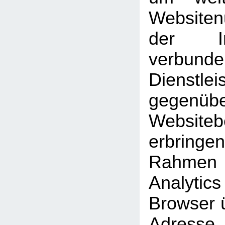
Website
der Int
verbunde
Dienstlei
gegen
Website
erbrin
Rahmen
Analyti
Browser ü
Adresse 