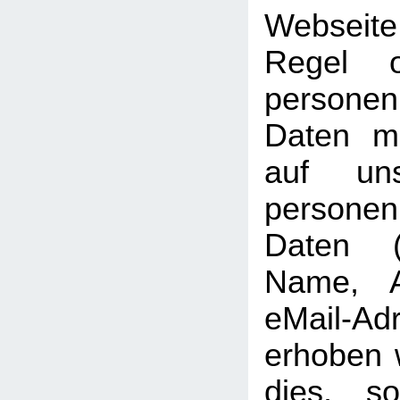
Webseit
Regel 
personen
Daten mö
auf uns
persone
Daten (b
Name, A
eMail-Ad
erhoben w
dies, so