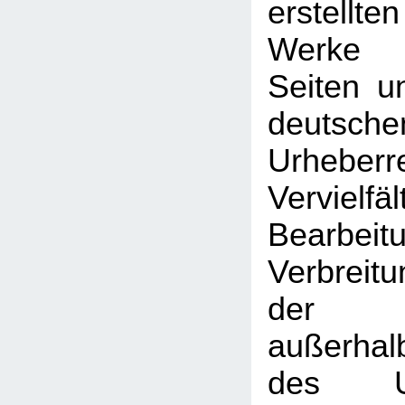
erstellt
Werke 
Seiten u
deutsche
Urhebe
Vervielfäl
Bearbeit
Verbreitu
der V
außerhal
des Urh