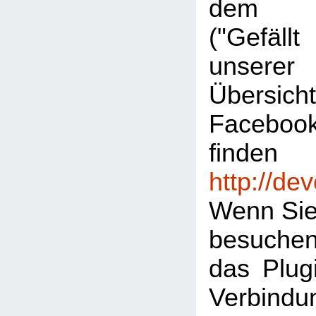
dem "L
("Gefäl
unserer
Übersic
Facebook
finden
http://de
Wenn Sie
besuche
das Plugi
Verbind