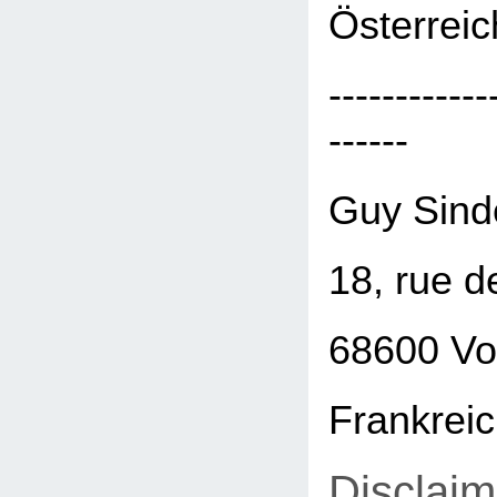
Österreic
------------
------
Guy Sind
18, rue d
68600 Vo
Frankrei
Disclaim