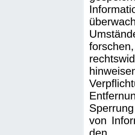
Inform
überwac
Umst
forschen
rechtswid
hinweise
Verpfli
Entfe
Sperrun
von Info
den a