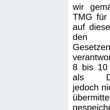
wir gem
TMG für 
auf dies
den a
Gesetze
verantwor
8 bis 10
als Die
jedoch nic
übermi
gespeic