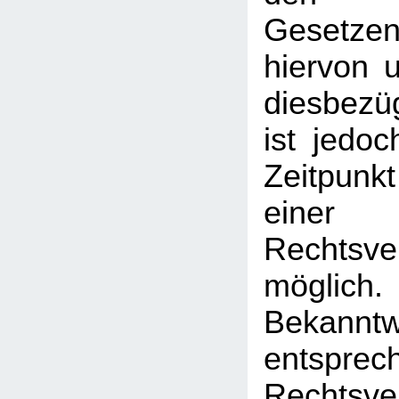
Gesetz
hiervon u
diesbezü
ist jedo
Zeitpunk
einer
Rechtsve
mögl
Bekann
entsprec
Rechtsve