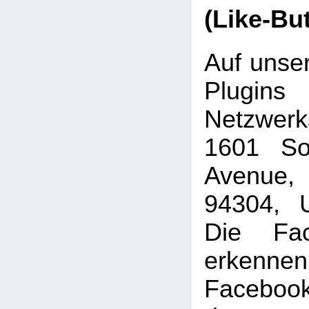
(Like-Bu
Auf unser
Plugins
Netzwer
1601 Sou
Avenue, 
94304, U
Die Fac
erkenne
Faceboo