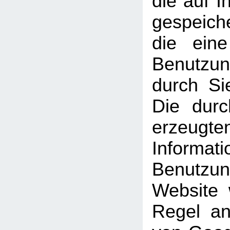
die auf 
gespeich
die ein
Benutzun
durch Si
Die dur
erzeugte
Informati
Benutz
Website 
Regel an