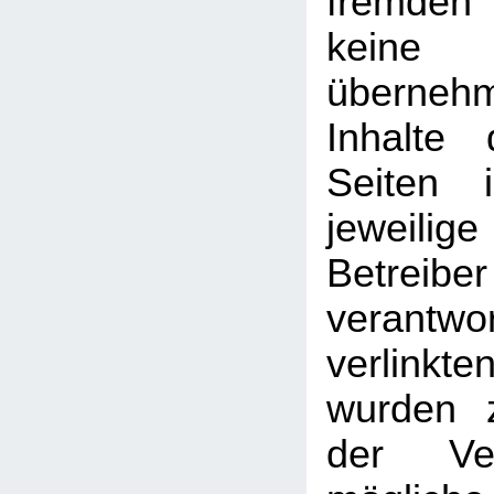
fremden
kein
überneh
Inhalte 
Seiten 
jeweilige
Betreib
verantw
verlin
wurden 
der Ver