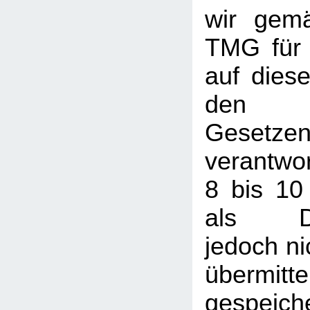
wir gem
TMG für 
auf dies
den a
Gesetze
verantwor
8 bis 10
als Die
jedoch nic
übermi
gespeic