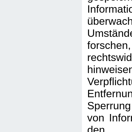
Inform
überwac
Umst
forschen
rechtswid
hinweise
Verpfli
Entfe
Sperrun
von Info
den a