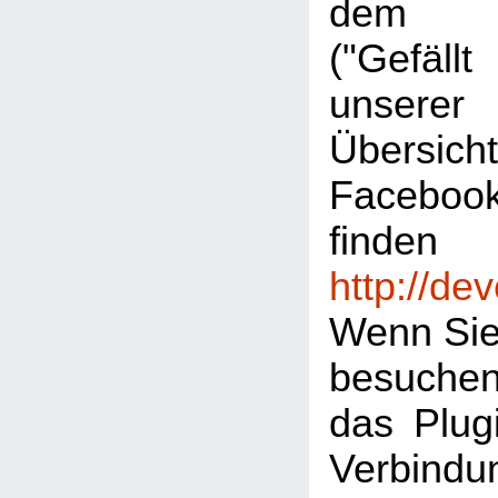
dem "L
("Gefäl
unserer
Übersic
Facebook
finden
http://de
Wenn Sie
besuche
das Plugi
Verbind