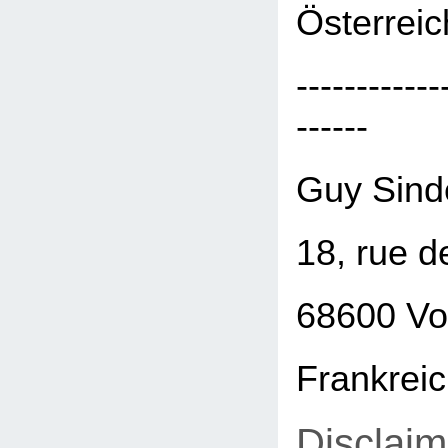
Österreic
------------
------
Guy Sind
18, rue d
68600 Vo
Frankrei
Disclaim