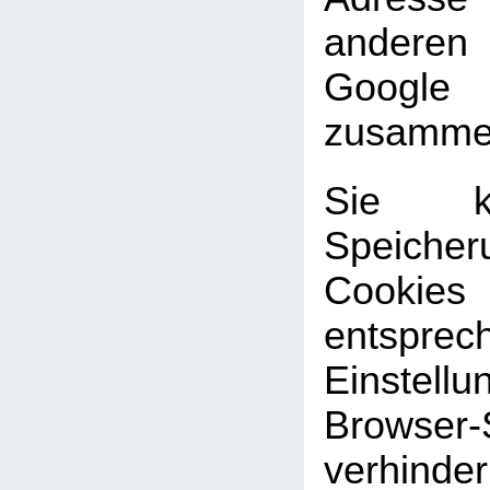
andere
Google
zusammen
Sie k
Speic
Cookies
entsprec
Einste
Browser-
verhinde