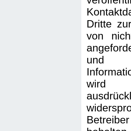
veröffentl
Kontakt
Dritte z
von nich
angeford
und
Informati
wird
ausdrückl
widersp
Betreib