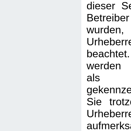
dieser S
Betreib
wurden,
Urheberr
beachtet
werden I
als
gekennzei
Sie trot
Urheberr
aufmerk