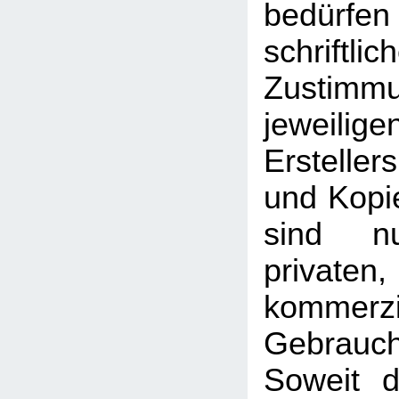
bedü
schriftlic
Zusti
jeweilig
Erstelle
und Kopie
sind n
priva
kommerzi
Gebrauc
Soweit d