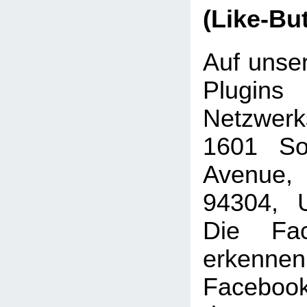
(Like-Bu
Auf unser
Plugins
Netzwer
1601 Sou
Avenue, 
94304, U
Die Fac
erkenne
Faceboo