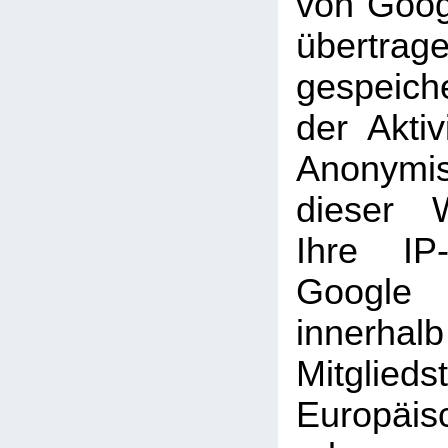
von Goog
übertra
gespeich
der Aktiv
Anonymi
dieser 
Ihre IP
Googl
inner
Mitglie
Europäi