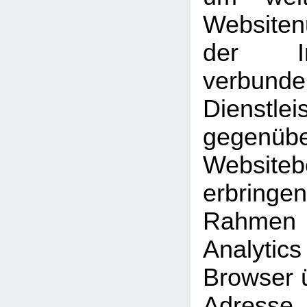
Website
der Int
verbunde
Dienstlei
gegen
Website
erbrin
Rahmen
Analyti
Browser ü
Adresse 