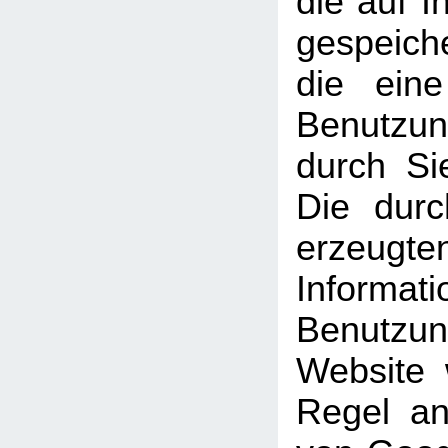
die auf 
gespeich
die ein
Benutzun
durch Si
Die dur
erzeugte
Informati
Benutz
Website 
Regel an