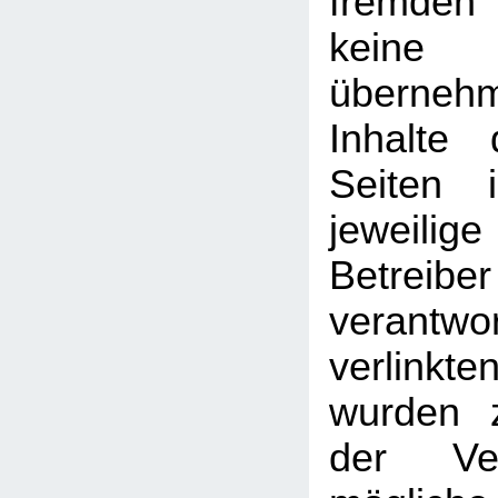
fremden
kein
überneh
Inhalte 
Seiten 
jeweilige
Betreib
verantw
verlin
wurden 
der Ver