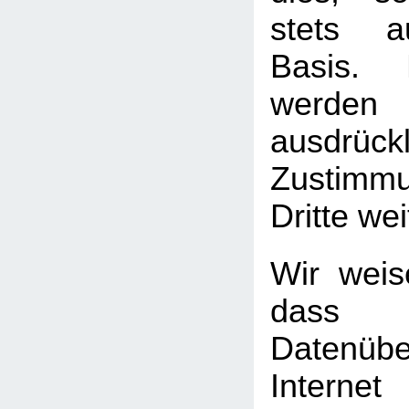
stets au
Basis. 
werden
ausdrück
Zustimm
Dritte we
Wir weis
das
Datenüb
Internet