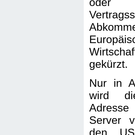
oder 
Vertrag
Abkomme
Europäis
Wirtscha
gekürzt.
Nur in A
wird di
Adress
Server 
den USA