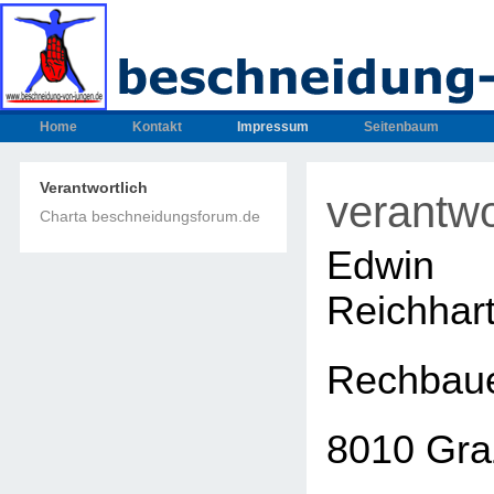
Home
Kontakt
Impressum
Seitenbaum
Verantwortlich
verantwo
Charta beschneidungsforum.de
Edwin
Reichhar
Rechbaue
8010 Gra