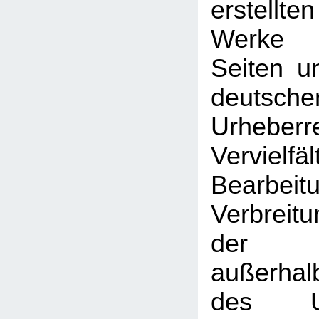
erstellt
Werke 
Seiten u
deutsche
Urhebe
Vervielfäl
Bearbeit
Verbreitu
der V
außerhal
des Urh