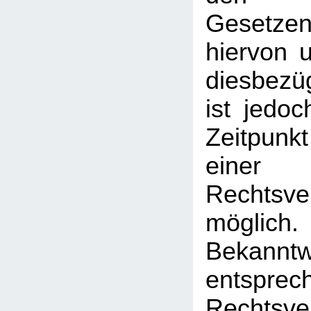
Gesetz
hiervon u
diesbezü
ist jedo
Zeitpunk
einer
Rechtsve
mögl
Bekann
entsprec
Rechtsve