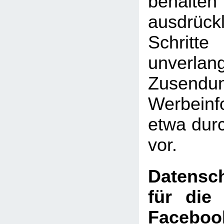
behal
ausdrückl
Schritte
unverlan
Zusen
Werbeinf
etwa dur
vor.
Datensch
für die
Faceboo