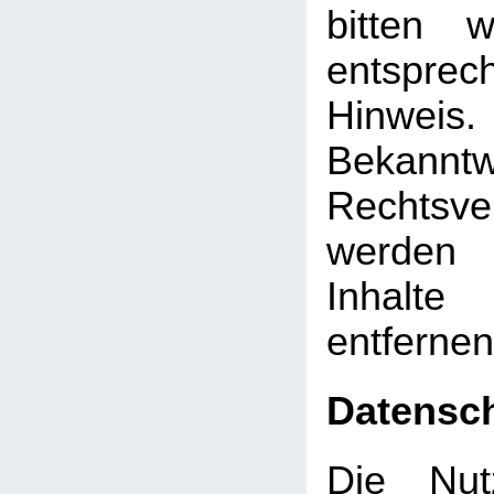
bitten 
entsprec
Hinw
Bekann
Rechtsve
werden 
Inhalt
entfernen
Datensc
Die Nut