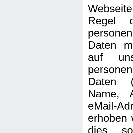
Webseit
Regel 
personen
Daten mö
auf uns
persone
Daten (b
Name, A
eMail-Ad
erhoben w
dies, so