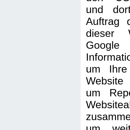
und dor
Auftrag 
dieser 
Goog
Informati
um Ihre
Website
um Repo
Websiteak
zusammen
um weit