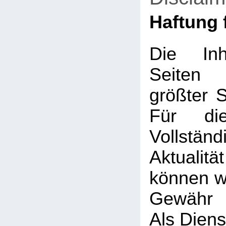
Haftung f
Die Inh
Seiten
größter So
Für die
Vollstä
Aktualit
können wi
Gewähr 
Als Diens