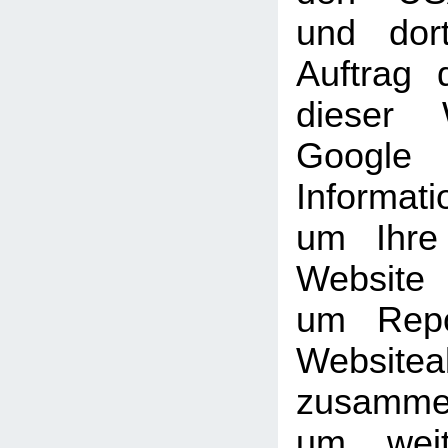
und dor
Auftrag 
dieser 
Goog
Informati
um Ihre
Website
um Repo
Websiteak
zusammen
um weit