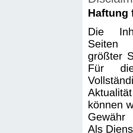
Haftung f
Die Inh
Seiten
größter So
Für die
Vollstä
Aktualit
können wi
Gewähr 
Als Diens