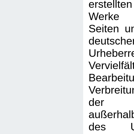
erstellt
Werke 
Seiten u
deutsche
Urhebe
Vervielfäl
Bearbeit
Verbreitu
der V
außerhal
des Urh