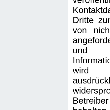
veröffentl
Kontakt
Dritte z
von nich
angeford
und
Informati
wird
ausdrückl
widersp
Betreib