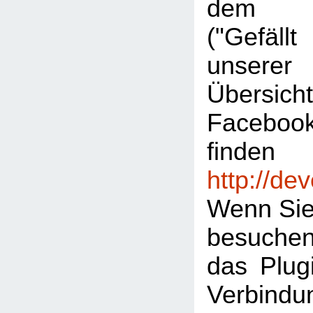
dem "L
("Gefäl
unserer
Übersic
Facebook
finden
http://de
Wenn Sie
besuche
das Plugi
Verbind