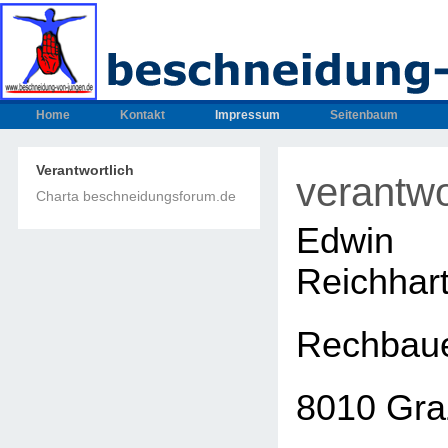
Home
Kontakt
Impressum
Seitenbaum
Verantwortlich
verantwo
Charta beschneidungsforum.de
Edwin
Reichhar
Rechbaue
8010 Gra