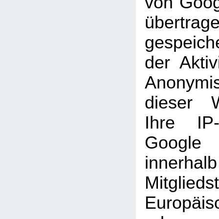
von Goog
übertra
gespeich
der Aktiv
Anonymi
dieser 
Ihre IP
Googl
inner
Mitglie
Europäi