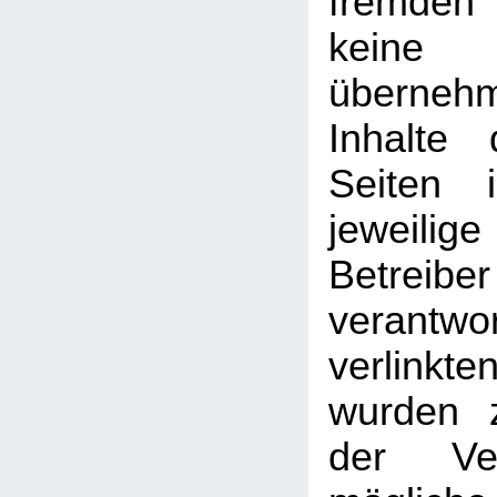
fremden
kein
überneh
Inhalte 
Seiten 
jeweilige
Betreib
verantw
verlin
wurden 
der Ver