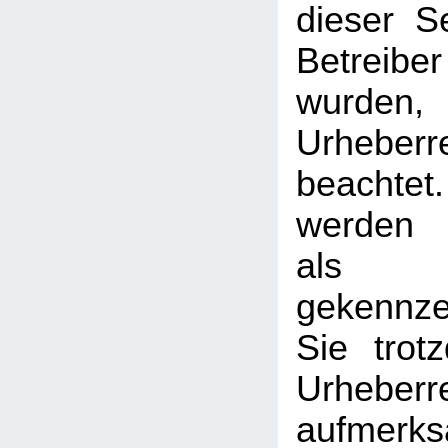
dieser S
Betreib
wurden,
Urheberr
beachtet
werden I
als
gekennzei
Sie trot
Urheberr
aufmerk