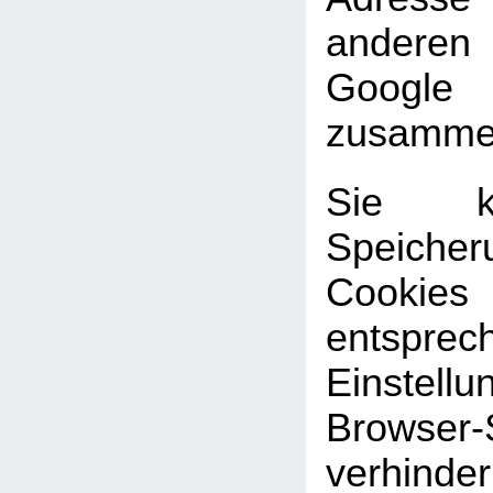
andere
Google
zusammen
Sie k
Speic
Cookies
entsprec
Einste
Browser-
verhinde