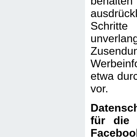
behal
ausdrückl
Schritte
unverlan
Zusen
Werbeinf
etwa dur
vor.
Datensch
für die
Faceboo