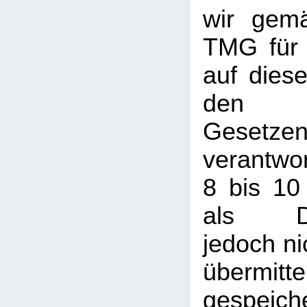
wir gem
TMG für 
auf dies
den a
Gesetze
verantwor
8 bis 10
als Die
jedoch nic
übermi
gespeic