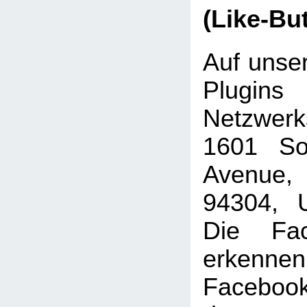
(Like-Bu
Auf unser
Plugins
Netzwer
1601 Sou
Avenue, 
94304, U
Die Fac
erkenne
Faceboo