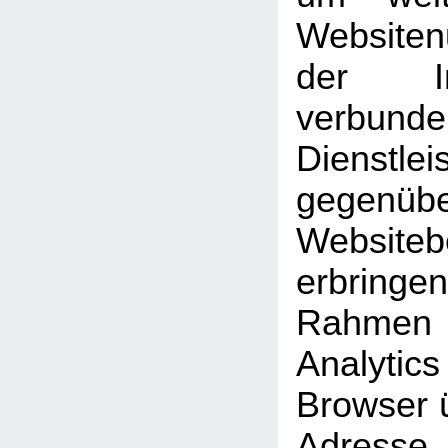
Website
der Int
verbunde
Dienstlei
gegen
Website
erbrin
Rahmen
Analyti
Browser ü
Adresse 