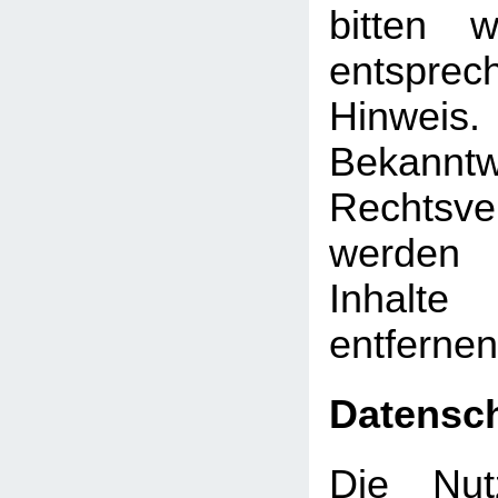
bitten 
entsprec
Hinw
Bekann
Rechtsve
werden 
Inhalt
entfernen
Datensc
Die Nut