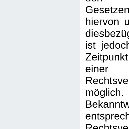
Gesetz
hiervon u
diesbezü
ist jedo
Zeitpunk
einer
Rechtsve
mögl
Bekann
entsprec
Rechtsve