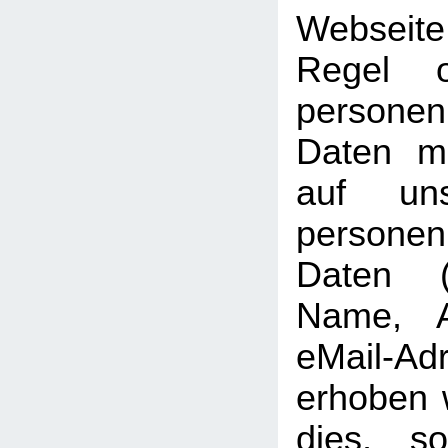
Webseit
Regel 
personen
Daten mö
auf uns
persone
Daten (b
Name, A
eMail-Ad
erhoben w
dies, so