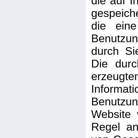
die auf 
gespeich
die ein
Benutzun
durch Si
Die dur
erzeugte
Informati
Benutz
Website 
Regel an