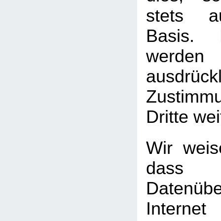
stets au
Basis. 
werden
ausdrück
Zustimm
Dritte we
Wir weis
das
Datenüb
Internet