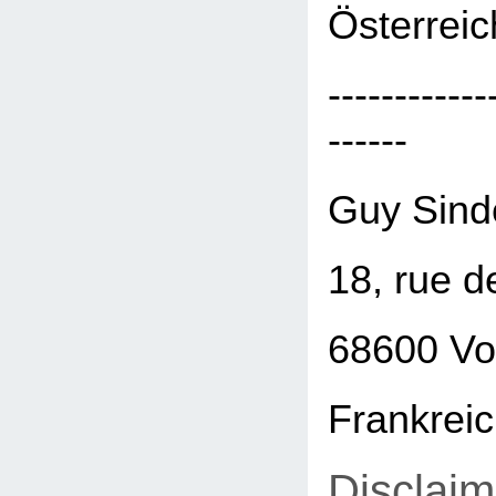
Österreic
------------
------
Guy Sind
18, rue d
68600 Vo
Frankrei
Disclaim