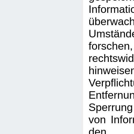
Inform
überwac
Umst
forschen
rechtswid
hinweise
Verpfli
Entfe
Sperrun
von Info
den a