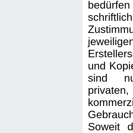
bedü
schriftlic
Zusti
jeweilig
Erstelle
und Kopie
sind n
priva
kommerzi
Gebrauc
Soweit d