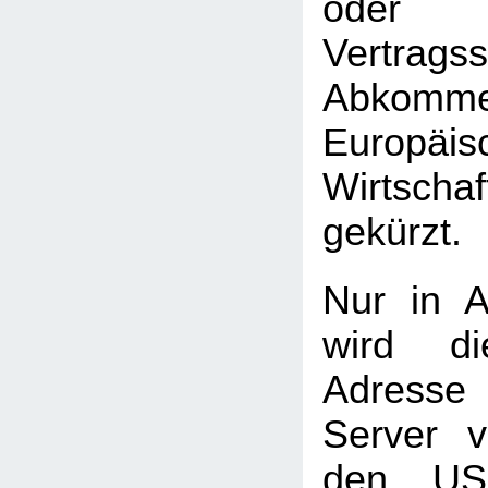
oder 
Vertrag
Abkomme
Europäis
Wirtscha
gekürzt.
Nur in A
wird di
Adress
Server 
den USA