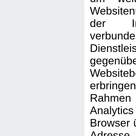
Website
der Int
verbunde
Dienstlei
gegen
Website
erbrin
Rahmen
Analyti
Browser ü
Adresse 