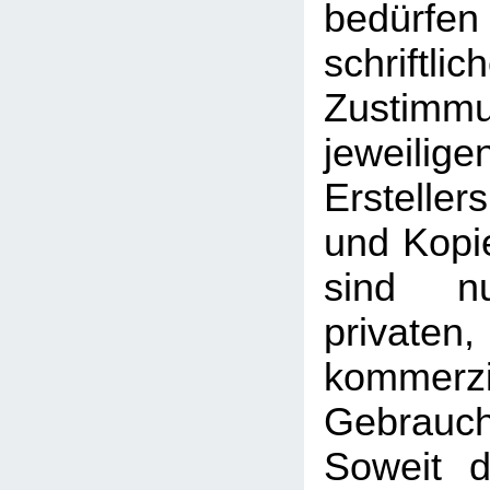
bedü
schriftlic
Zusti
jeweilig
Erstelle
und Kopie
sind n
priva
kommerzi
Gebrauc
Soweit d