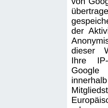
von Goog
übertra
gespeich
der Aktiv
Anonymi
dieser 
Ihre IP
Googl
inner
Mitglie
Europäi