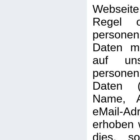
Webseit
Regel 
personen
Daten mö
auf uns
persone
Daten (b
Name, A
eMail-Ad
erhoben w
dies, so