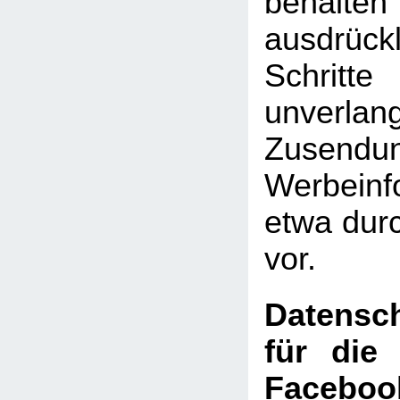
behal
ausdrückl
Schritte
unverlan
Zusen
Werbeinf
etwa dur
vor.
Datensch
für die
Faceboo