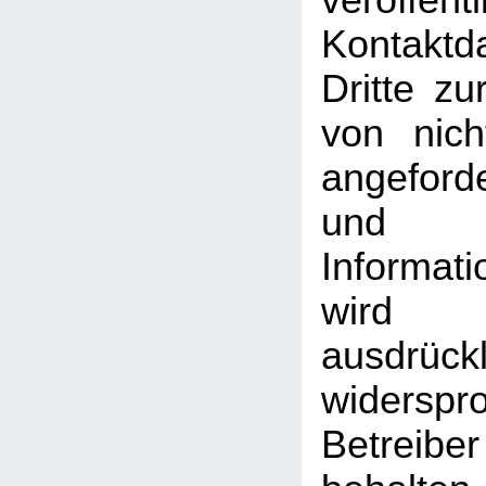
veröffentl
Kontakt
Dritte z
von nich
angeford
und
Informati
wird
ausdrückl
widersp
Betreib