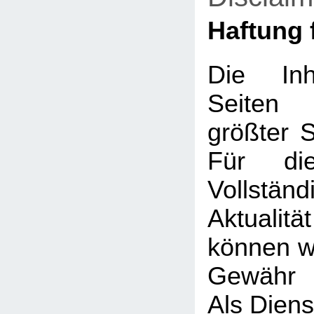
Haftung f
Die Inh
Seiten
größter So
Für die
Vollstä
Aktualit
können wi
Gewähr 
Als Diens