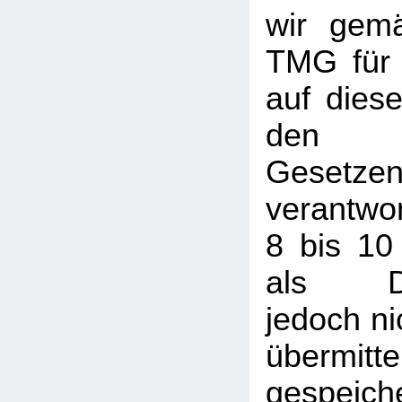
wir gem
TMG für 
auf dies
den a
Gesetze
verantwor
8 bis 10
als Die
jedoch nic
übermi
gespeic