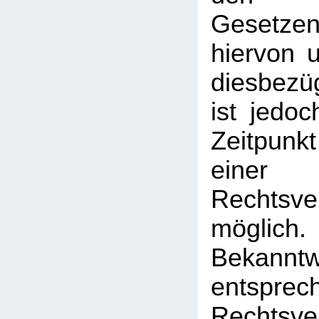
Gesetz
hiervon u
diesbezü
ist jedo
Zeitpunk
einer
Rechtsve
mögl
Bekann
entsprec
Rechtsve