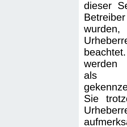
dieser S
Betreib
wurden,
Urheberr
beachtet
werden I
als
gekennzei
Sie trot
Urheberr
aufmerk