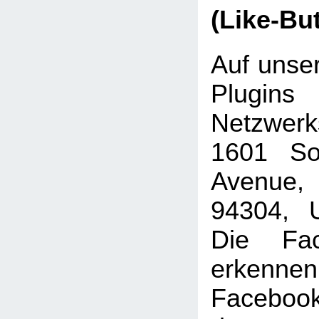
(Like-Bu
Auf unser
Plugins
Netzwer
1601 Sou
Avenue, 
94304, U
Die Fac
erkenne
Faceboo