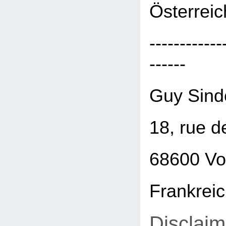
Österreic
------------
------
Guy Sind
18, rue d
68600 Vo
Frankrei
Disclaim