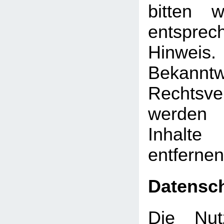
bitten 
entsprec
Hinw
Bekann
Rechtsve
werden 
Inhalt
entfernen
Datensc
Die Nut