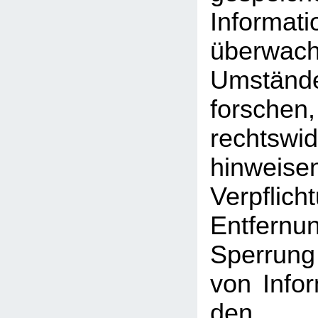
Inform
überwac
Umst
forschen
rechtswid
hinweise
Verpfli
Entfe
Sperrun
von Info
den a