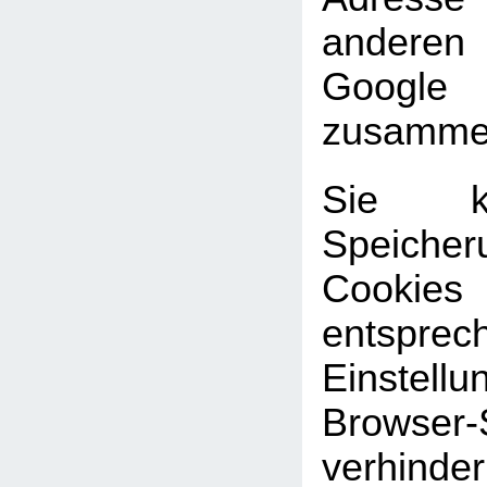
andere
Google
zusammen
Sie k
Speic
Cookies
entsprec
Einste
Browser-
verhinde