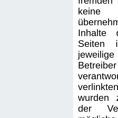
fremden
kein
überneh
Inhalte 
Seiten 
jeweilige
Betreib
verantw
verlin
wurden 
der Ver