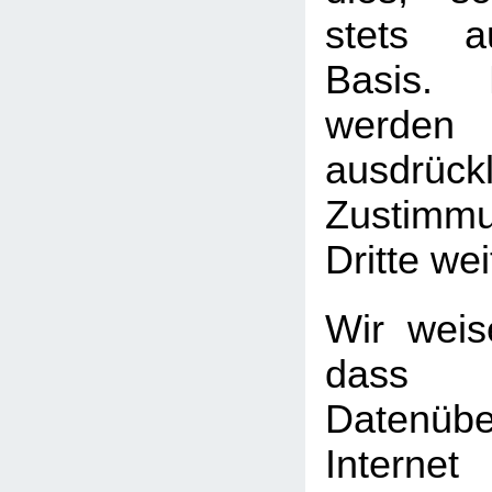
stets au
Basis. 
werden
ausdrück
Zustimm
Dritte we
Wir weis
das
Datenüb
Internet