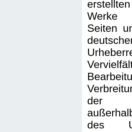
erstellt
Werke 
Seiten u
deutsche
Urhebe
Vervielfäl
Bearbeit
Verbreitu
der V
außerhal
des Urh