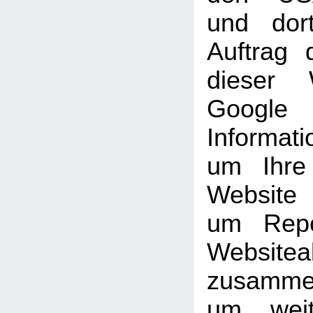
und dor
Auftrag 
dieser 
Goog
Informati
um Ihre
Website
um Repo
Websiteak
zusammen
um weit