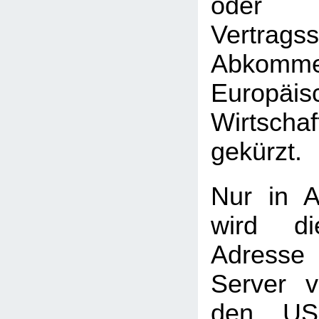
oder 
Vertrag
Abkomme
Europäis
Wirtscha
gekürzt.
Nur in A
wird di
Adress
Server 
den USA