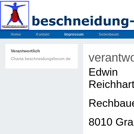
Home
Kontakt
Impressum
Seitenbaum
Verantwortlich
verantwo
Charta beschneidungsforum.de
Edwin
Reichhar
Rechbaue
8010 Gra