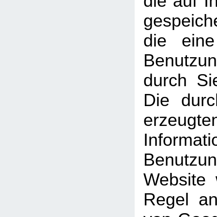
die auf 
gespeich
die ein
Benutzun
durch Si
Die dur
erzeugte
Informati
Benutz
Website 
Regel an