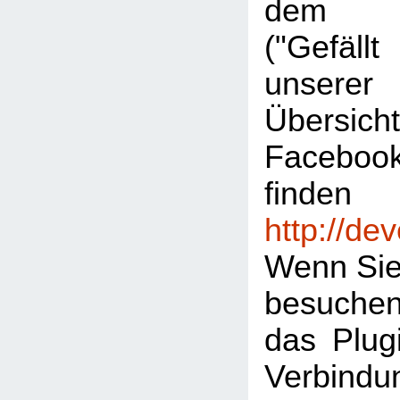
dem "L
("Gefäl
unserer
Übersic
Facebook
finden
http://de
Wenn Sie
besuche
das Plugi
Verbind