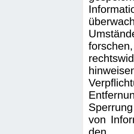
Inform
überwac
Umst
forschen
rechtswid
hinweise
Verpfli
Entfe
Sperrun
von Info
den a