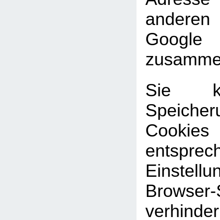
andere
Google
zusammen
Sie k
Speic
Cookies
entsprec
Einste
Browser-
verhinde