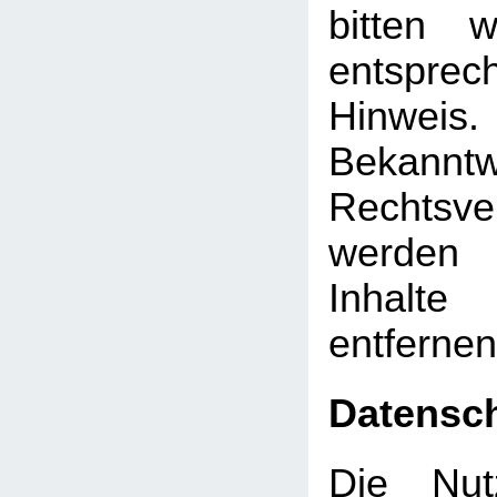
bitten 
entsprec
Hinw
Bekann
Rechtsve
werden 
Inhalt
entfernen
Datensc
Die Nut