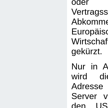
oder 
Vertrag
Abkomme
Europäis
Wirtscha
gekürzt.
Nur in A
wird di
Adress
Server 
den USA