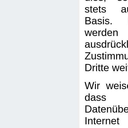
stets au
Basis. 
werden
ausdrück
Zustimm
Dritte we
Wir weis
das
Datenüb
Internet