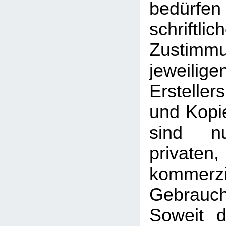
bedü
schriftlic
Zusti
jeweilig
Erstelle
und Kopie
sind n
priva
kommerzi
Gebrauc
Soweit d