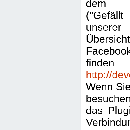
dem "L
("Gefäl
unserer
Übersic
Facebook
finden
http://de
Wenn Sie
besuche
das Plugi
Verbind