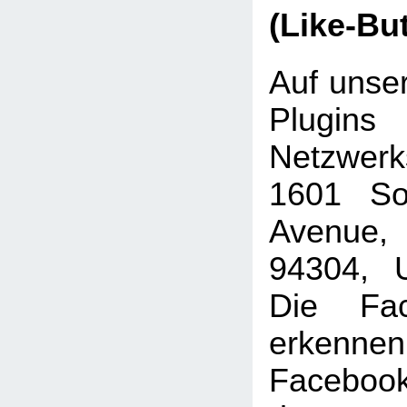
(Like-Bu
Auf unser
Plugins
Netzwer
1601 Sou
Avenue, 
94304, U
Die Fac
erkenne
Faceboo