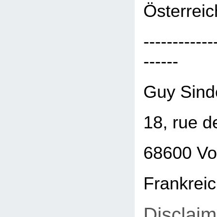
Österreic
------------
------
Guy Sind
18, rue d
68600 Vo
Frankrei
Disclaim