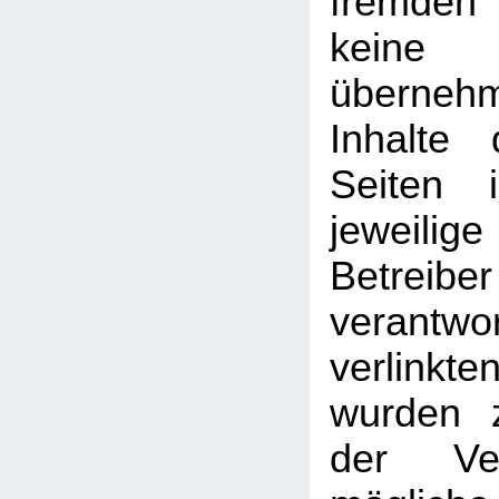
fremden
kein
überneh
Inhalte 
Seiten 
jeweilige
Betreib
verantw
verlin
wurden 
der Ver