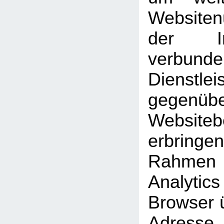
Website
der Int
verbunde
Dienstlei
gegen
Website
erbrin
Rahmen
Analyti
Browser ü
Adresse 