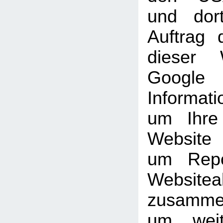
und dor
Auftrag 
dieser 
Goog
Informati
um Ihre
Website
um Repo
Websiteak
zusammen
um weit