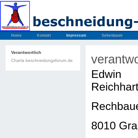
Home
Kontakt
Impressum
Seitenbaum
Verantwortlich
verantwo
Charta beschneidungsforum.de
Edwin
Reichhar
Rechbaue
8010 Gra