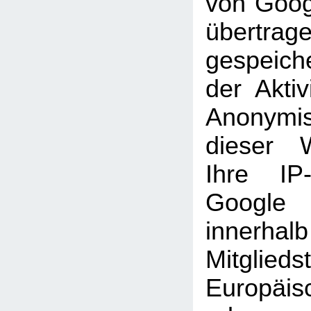
von Goog
übertra
gespeich
der Aktiv
Anonymi
dieser 
Ihre IP
Googl
inner
Mitglie
Europäi