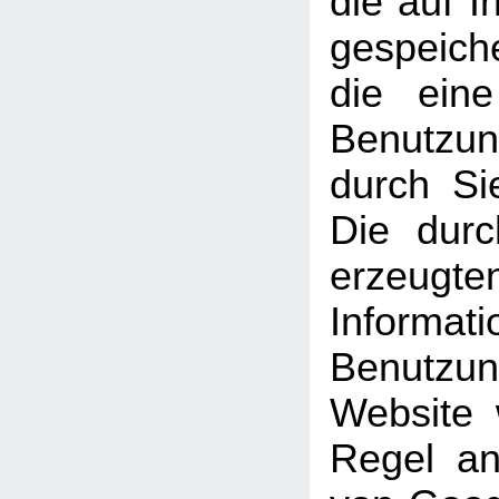
die auf 
gespeich
die ein
Benutzun
durch Si
Die dur
erzeugte
Informati
Benutz
Website 
Regel an