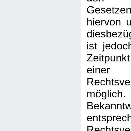
Gesetz
hiervon u
diesbezü
ist jedo
Zeitpunk
einer
Rechtsve
mögl
Bekann
entsprec
Rechtsve