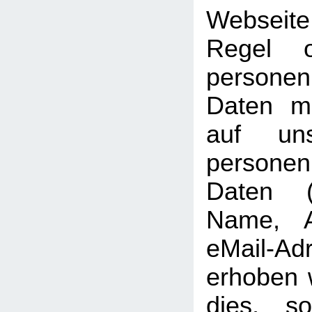
Webseit
Regel 
personen
Daten mö
auf uns
persone
Daten (b
Name, A
eMail-Ad
erhoben w
dies, so