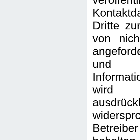
veröffentl
Kontakt
Dritte z
von nich
angeford
und
Informati
wird
ausdrückl
widersp
Betreib