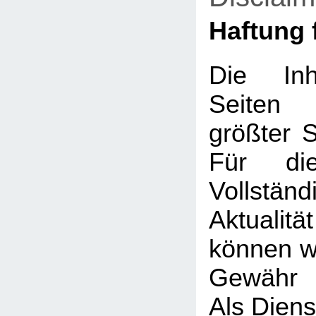
Haftung f
Die Inh
Seiten
größter So
Für die
Vollstä
Aktualit
können wi
Gewähr 
Als Diens