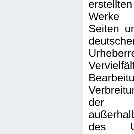
erstellt
Werke 
Seiten u
deutsche
Urhebe
Vervielfäl
Bearbeit
Verbreitu
der V
außerhal
des Urh