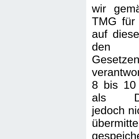
wir gem
TMG für 
auf dies
den a
Gesetze
verantwor
8 bis 10
als Die
jedoch nic
übermi
gespeic