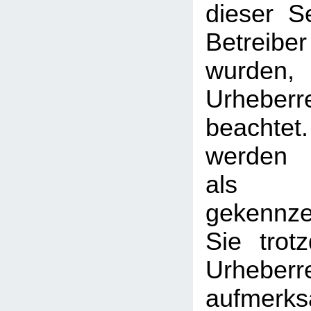
dieser S
Betreib
wurden,
Urheberr
beachtet
werden I
als
gekennzei
Sie trot
Urheberr
aufmerk