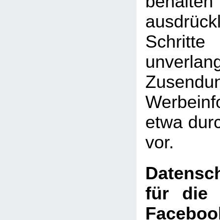
behal
ausdrückl
Schritte
unverlan
Zusen
Werbeinf
etwa dur
vor.
Datensch
für die
Faceboo