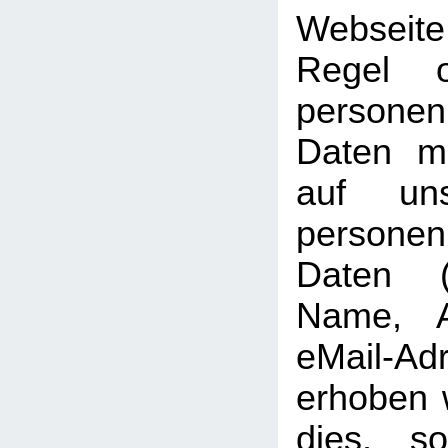
Webseit
Regel 
personen
Daten mö
auf uns
persone
Daten (b
Name, A
eMail-Ad
erhoben w
dies, so