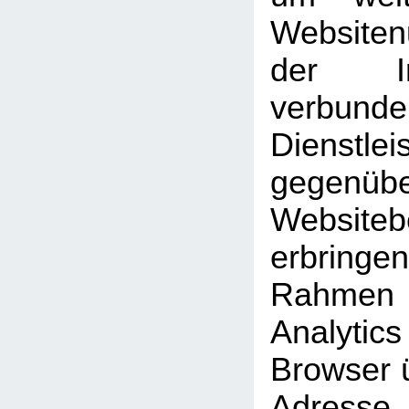
Website
der Int
verbunde
Dienstlei
gegen
Website
erbrin
Rahmen
Analyti
Browser ü
Adresse 