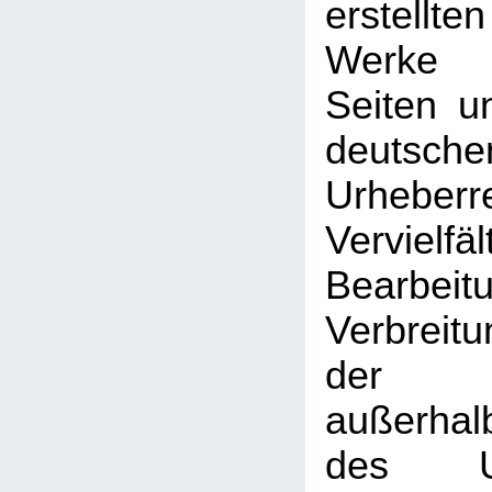
erstellt
Werke 
Seiten u
deutsche
Urhebe
Vervielfäl
Bearbeit
Verbreitu
der V
außerhal
des Urh