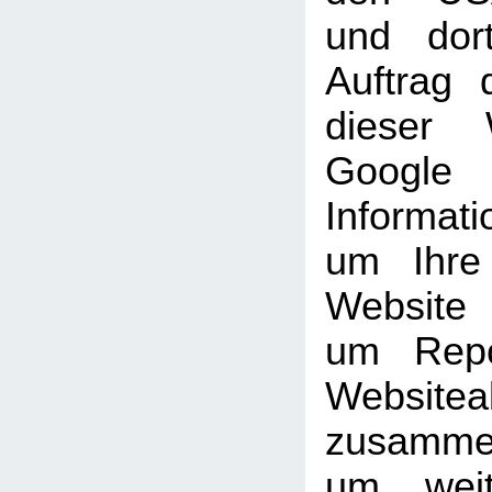
und dor
Auftrag 
dieser 
Goog
Informati
um Ihre
Website
um Repo
Websiteak
zusammen
um weit