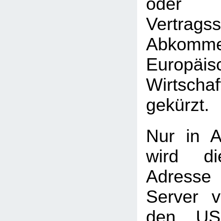
oder 
Vertrag
Abkomme
Europäis
Wirtscha
gekürzt.
Nur in A
wird di
Adress
Server 
den USA