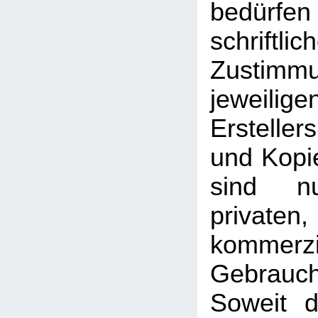
bedü
schriftlic
Zusti
jeweilig
Erstelle
und Kopie
sind n
priva
kommerzi
Gebrauc
Soweit d