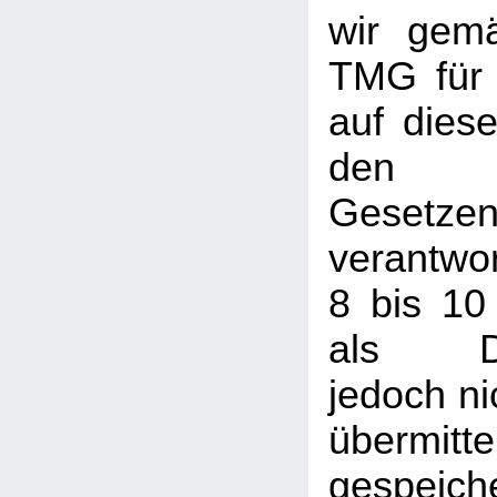
wir gem
TMG für 
auf dies
den a
Gesetze
verantwor
8 bis 10
als Die
jedoch nic
übermi
gespeic