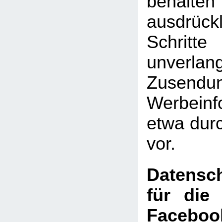
behal
ausdrückl
Schritte
unverlan
Zusen
Werbeinf
etwa dur
vor.
Datensch
für die
Faceboo