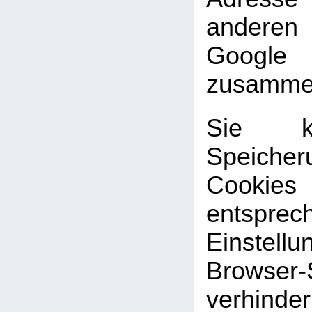
andere
Google
zusammen
Sie k
Speic
Cookies
entsprec
Einste
Browser-
verhinde