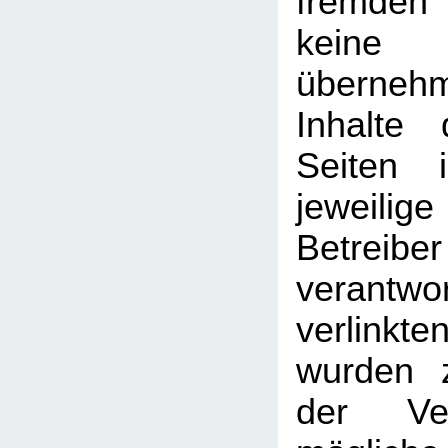
fremden
kein
überneh
Inhalte 
Seiten 
jeweilige
Betreib
verantw
verlin
wurden 
der Ver