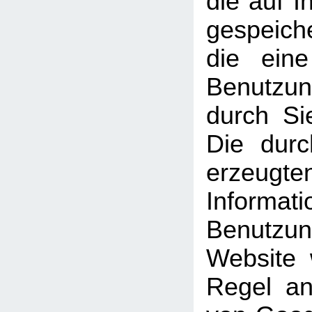
die auf 
gespeich
die ein
Benutzun
durch Si
Die dur
erzeugte
Informati
Benutz
Website 
Regel an