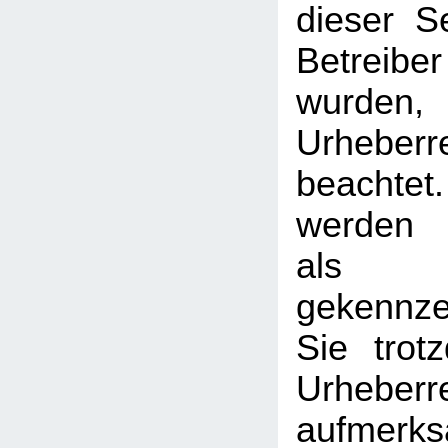
dieser S
Betreib
wurden,
Urheberr
beachtet
werden I
als
gekennzei
Sie trot
Urheberr
aufmerk