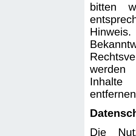
bitten 
entsprec
Hinw
Bekann
Rechtsve
werden 
Inhalt
entfernen
Datensc
Die Nut