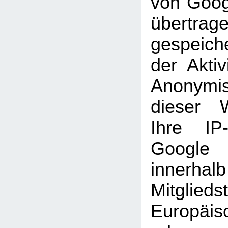
von Goog
übertra
gespeich
der Aktiv
Anonymi
dieser 
Ihre IP
Googl
inner
Mitglie
Europäi