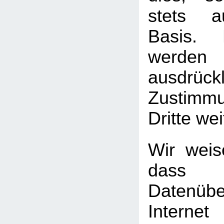
stets au
Basis. 
werden
ausdrück
Zustimm
Dritte we
Wir weis
das
Datenüb
Internet