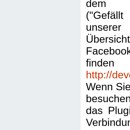
dem "L
("Gefäl
unserer
Übersic
Facebook
finden
http://de
Wenn Sie
besuche
das Plugi
Verbind