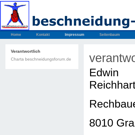
Home
Kontakt
Impressum
Seitenbaum
Verantwortlich
verantwo
Charta beschneidungsforum.de
Edwin
Reichhar
Rechbaue
8010 Gra