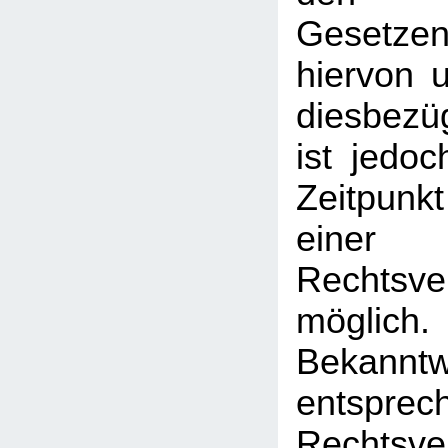
Gesetz
hiervon u
diesbezü
ist jedo
Zeitpunk
einer
Rechtsve
mögl
Bekann
entsprec
Rechtsve