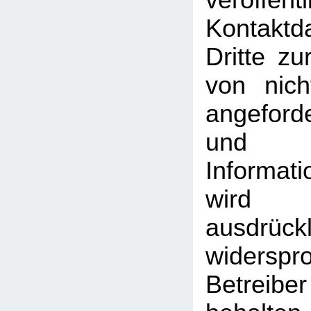
veröffentl
Kontakt
Dritte z
von nich
angeford
und
Informati
wird
ausdrückl
widersp
Betreib