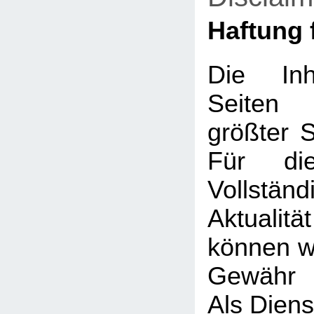
Haftung f
Die Inh
Seiten
größter So
Für die
Vollstä
Aktualit
können wi
Gewähr 
Als Diens