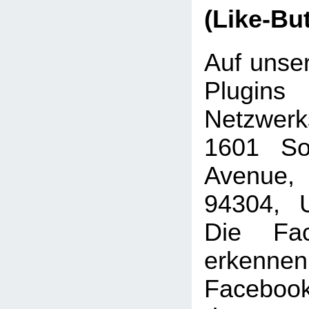
(Like-Bu
Auf unser
Plugins
Netzwer
1601 Sou
Avenue, 
94304, U
Die Fac
erkenne
Faceboo