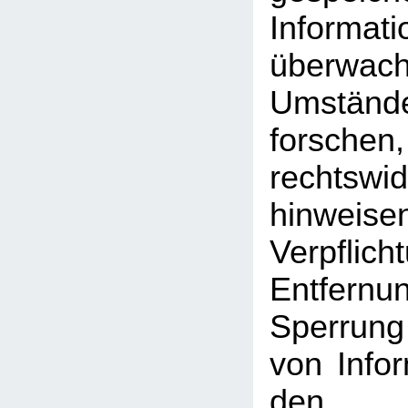
Inform
überwac
Umst
forschen
rechtswid
hinweise
Verpfli
Entfe
Sperrun
von Info
den a