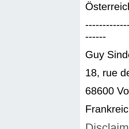
Österreic
------------
------
Guy Sind
18, rue d
68600 Vo
Frankrei
Disclaim