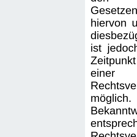
Gesetz
hiervon u
diesbezü
ist jedo
Zeitpunk
einer
Rechtsve
mögl
Bekann
entsprec
Rechtsve