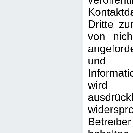
veröffentl
Kontakt
Dritte z
von nich
angeford
und
Informati
wird
ausdrückl
widersp
Betreib