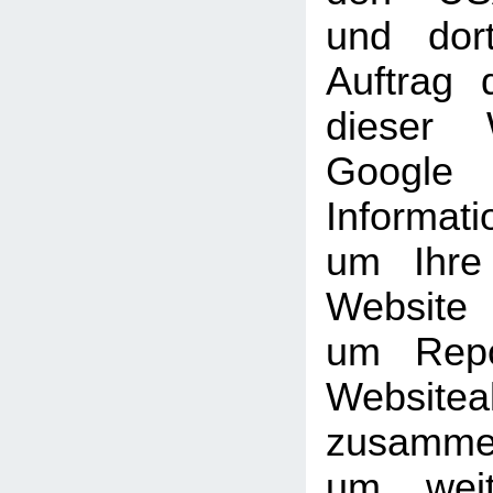
und dor
Auftrag 
dieser 
Goog
Informati
um Ihre
Website
um Repo
Websiteak
zusammen
um weit