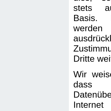
stets au
Basis. 
werden
ausdrück
Zustimm
Dritte we
Wir weis
das
Datenüb
Internet