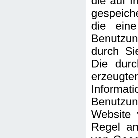
die auf 
gespeich
die ein
Benutzun
durch Si
Die dur
erzeugte
Informati
Benutz
Website 
Regel an