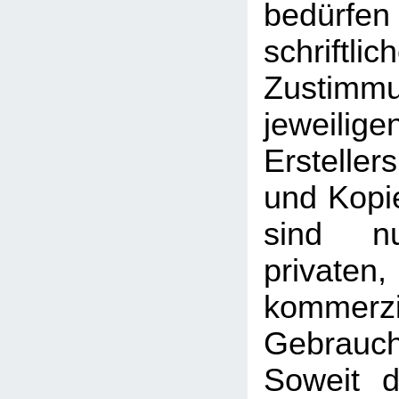
bedü
schriftlic
Zusti
jeweilig
Erstelle
und Kopie
sind n
priva
kommerzi
Gebrauc
Soweit d