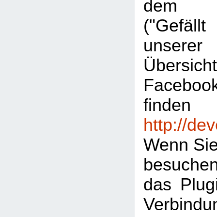
dem "L
("Gefäl
unserer
Übersic
Facebook
finden
http://de
Wenn Sie
besuche
das Plugi
Verbind