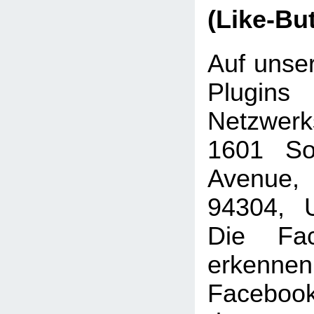
(Like-Bu
Auf unser
Plugins
Netzwer
1601 Sou
Avenue, 
94304, U
Die Fac
erkenne
Faceboo