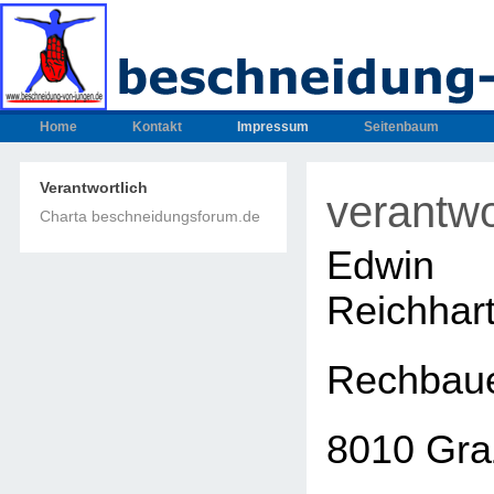
Home
Kontakt
Impressum
Seitenbaum
Verantwortlich
verantwo
Charta beschneidungsforum.de
Edwin
Reichhar
Rechbaue
8010 Gra