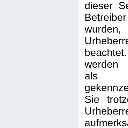
dieser S
Betreib
wurden,
Urheberr
beachtet
werden I
als
gekennzei
Sie trot
Urheberr
aufmerk