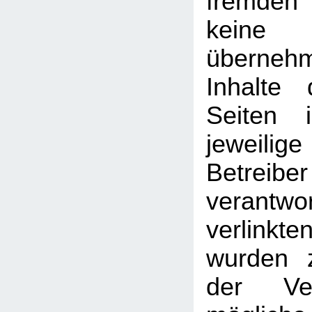
fremden
kein
überneh
Inhalte 
Seiten 
jeweilige
Betreib
verantw
verlin
wurden 
der Ver