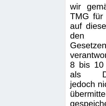
wir gem
TMG für 
auf dies
den a
Gesetze
verantwor
8 bis 10
als Die
jedoch nic
übermi
gespeic