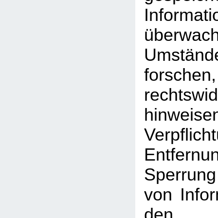
Inform
überwac
Umst
forschen
rechtswid
hinweise
Verpfli
Entfe
Sperrun
von Info
den a