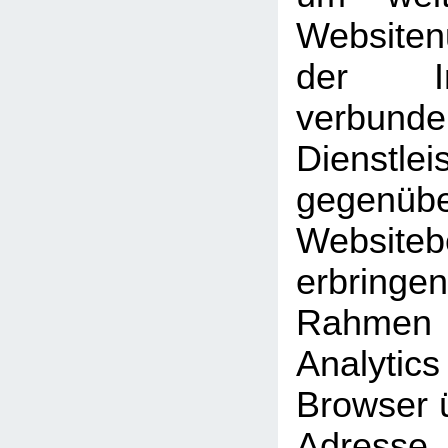
Website
der Int
verbunde
Dienstlei
gegen
Website
erbrin
Rahmen
Analyti
Browser ü
Adresse 