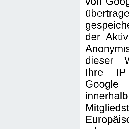
von Goog
übertra
gespeich
der Aktiv
Anonymi
dieser 
Ihre IP
Googl
inner
Mitglie
Europäi