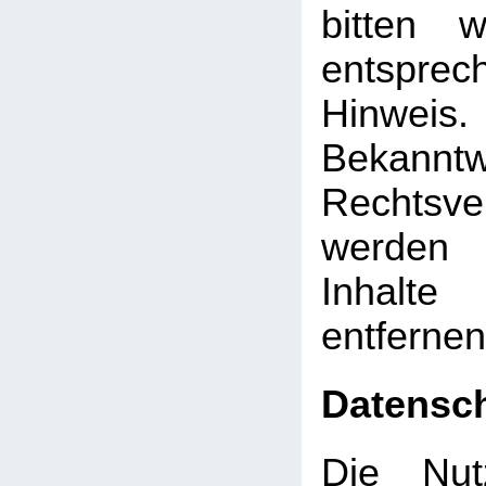
bitten 
entsprec
Hinw
Bekann
Rechtsve
werden 
Inhalt
entfernen
Datensc
Die Nut