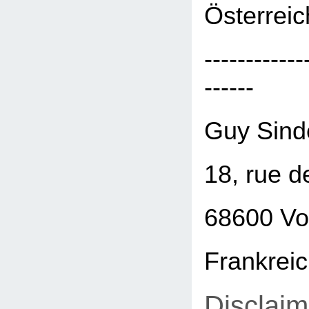
Österreic
------------
------
Guy Sind
18, rue d
68600 Vo
Frankrei
Disclaim