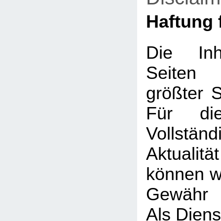
Haftung f
Die Inh
Seiten
größter So
Für die
Vollstä
Aktualit
können wi
Gewähr 
Als Diens