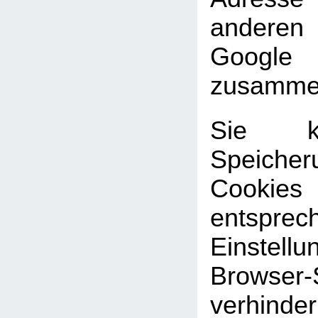
andere
Google
zusammen
Sie k
Speic
Cookies
entsprec
Einste
Browser-
verhinde