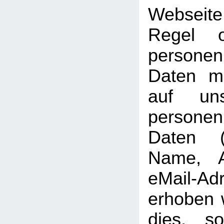
Webseit
Regel 
personen
Daten mö
auf uns
persone
Daten (b
Name, A
eMail-Ad
erhoben w
dies, so