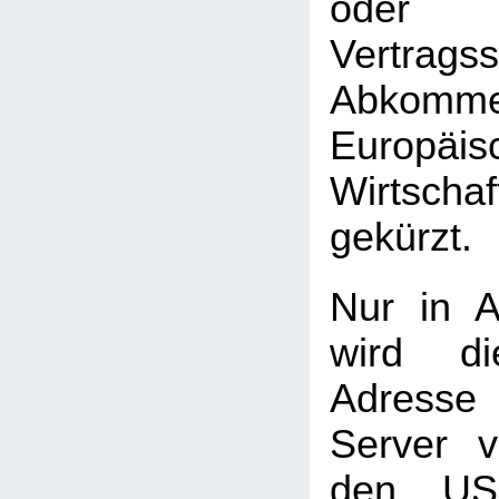
oder 
Vertrag
Abkomme
Europäis
Wirtscha
gekürzt.
Nur in A
wird di
Adress
Server 
den USA