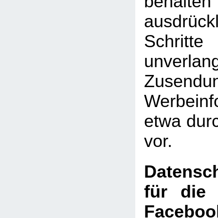
behal
ausdrückl
Schritte
unverlan
Zusen
Werbeinf
etwa dur
vor.
Datensch
für die
Faceboo