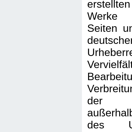
erstellt
Werke 
Seiten u
deutsche
Urhebe
Vervielfäl
Bearbeit
Verbreitu
der V
außerhal
des Urh