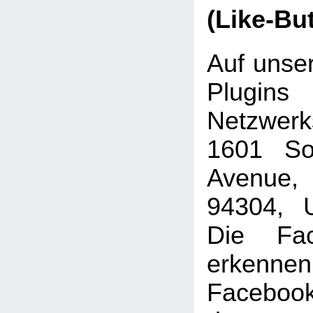
(Like-Bu
Auf unser
Plugins
Netzwer
1601 Sou
Avenue, 
94304, U
Die Fac
erkenne
Faceboo