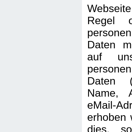
Webseit
Regel 
personen
Daten mö
auf uns
persone
Daten (b
Name, A
eMail-Ad
erhoben w
dies, so