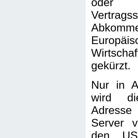
oder 
Vertrag
Abkomme
Europäis
Wirtscha
gekürzt.
Nur in A
wird di
Adress
Server 
den USA