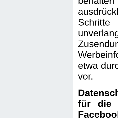
behal
ausdrückl
Schritte
unverlan
Zusen
Werbeinf
etwa dur
vor.
Datensch
für die
Faceboo