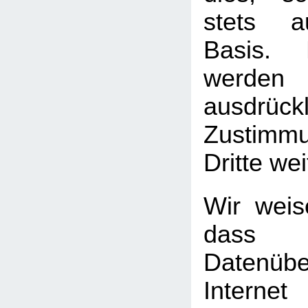
stets au
Basis. 
werden
ausdrück
Zustimm
Dritte we
Wir weis
das
Datenüb
Internet