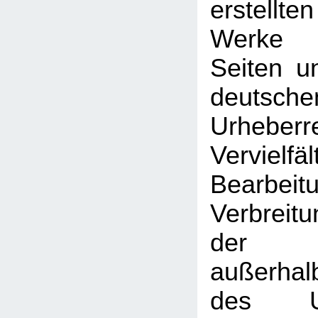
erstellt
Werke 
Seiten u
deutsche
Urhebe
Vervielfäl
Bearbeit
Verbreitu
der V
außerhal
des Urh