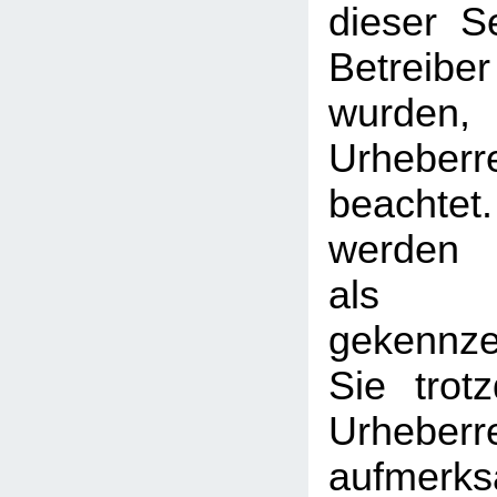
dieser S
Betreib
wurden,
Urheberr
beachtet
werden I
als
gekennzei
Sie trot
Urheberr
aufmerk