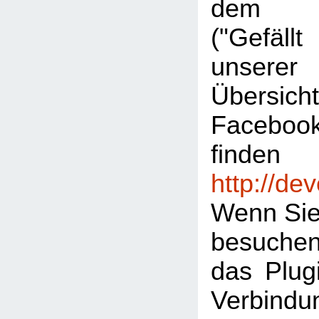
dem "L
("Gefäl
unserer
Übersic
Facebook
finden
http://de
Wenn Sie
besuche
das Plugi
Verbind