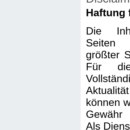
Haftung f
Die Inh
Seiten
größter So
Für die
Vollstä
Aktualit
können wi
Gewähr 
Als Diens