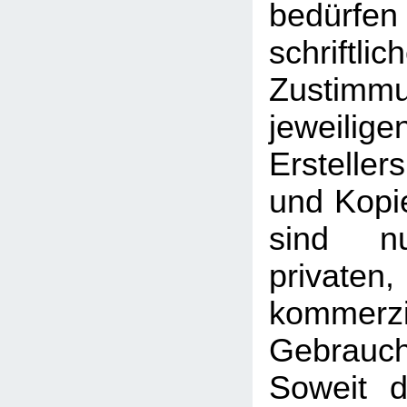
bedü
schriftlic
Zusti
jeweilig
Erstelle
und Kopie
sind n
priva
kommerzi
Gebrauc
Soweit d