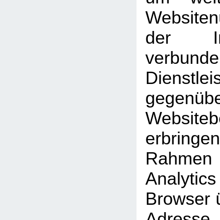
Website
der Int
verbunde
Dienstlei
gegen
Website
erbrin
Rahmen
Analyti
Browser ü
Adresse 