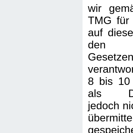
wir gem
TMG für 
auf dies
den a
Gesetze
verantwor
8 bis 10
als Die
jedoch nic
übermi
gespeic