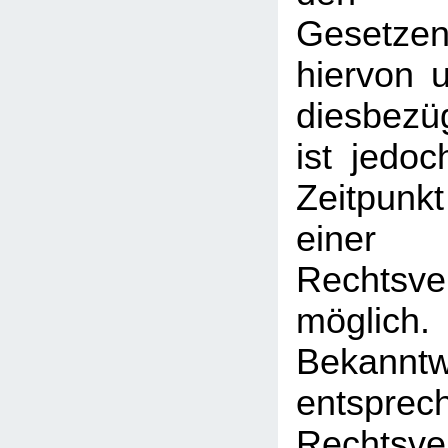
Gesetz
hiervon u
diesbezü
ist jedo
Zeitpunk
einer
Rechtsve
mögl
Bekann
entsprec
Rechtsve