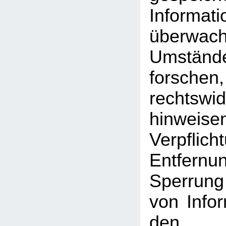
Inform
überwac
Umst
forschen
rechtswid
hinweise
Verpfli
Entfe
Sperrun
von Info
den a