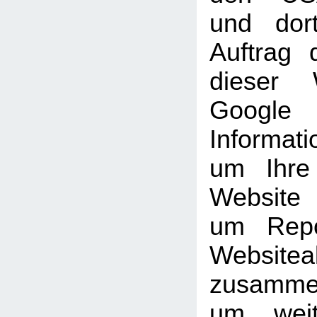
und dor
Auftrag 
dieser 
Goog
Informati
um Ihre
Website
um Repo
Websiteak
zusammen
um weit