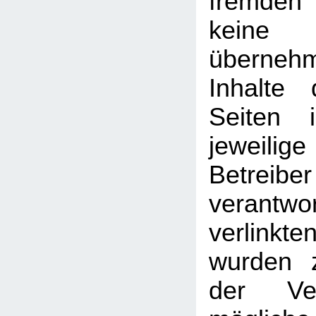
fremden
kein
überneh
Inhalte 
Seiten 
jeweilige
Betreib
verantw
verlin
wurden 
der Ver