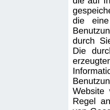
die auf 
gespeich
die ein
Benutzun
durch Si
Die dur
erzeugte
Informati
Benutz
Website 
Regel an