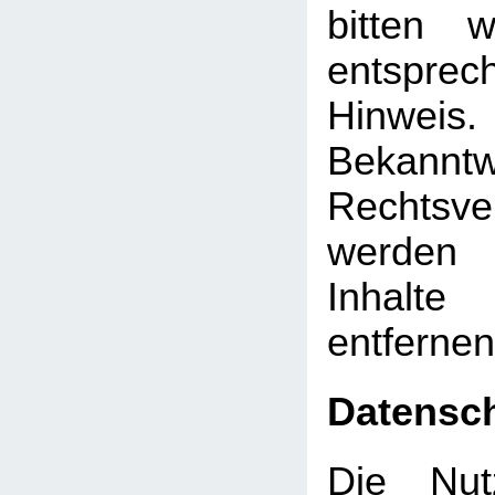
bitten 
entsprec
Hinw
Bekann
Rechtsve
werden 
Inhalt
entfernen
Datensc
Die Nut