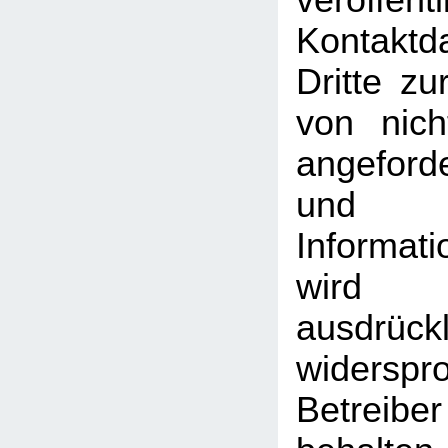
veröffentl
Kontakt
Dritte z
von nich
angeford
und
Informati
wird
ausdrückl
widersp
Betreib