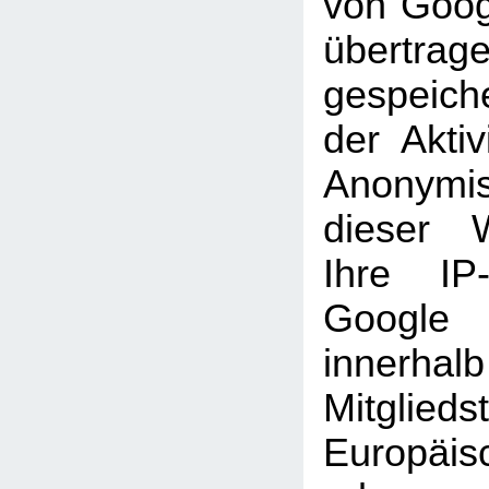
von Goog
übertra
gespeich
der Aktiv
Anonymi
dieser 
Ihre IP
Googl
inner
Mitglie
Europäi