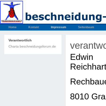
Home
Kontakt
Impressum
Seitenbaum
Verantwortlich
verantwo
Charta beschneidungsforum.de
Edwin
Reichhar
Rechbaue
8010 Gra