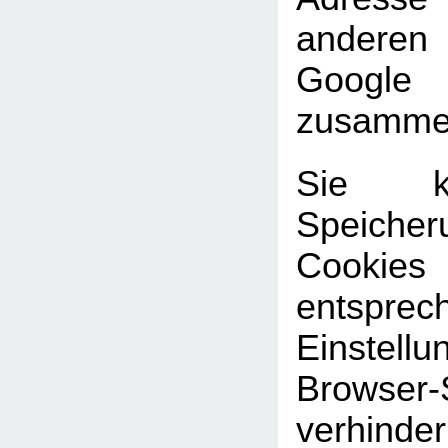
andere
Google
zusammen
Sie k
Speic
Cookies
entsprec
Einste
Browser-
verhinde