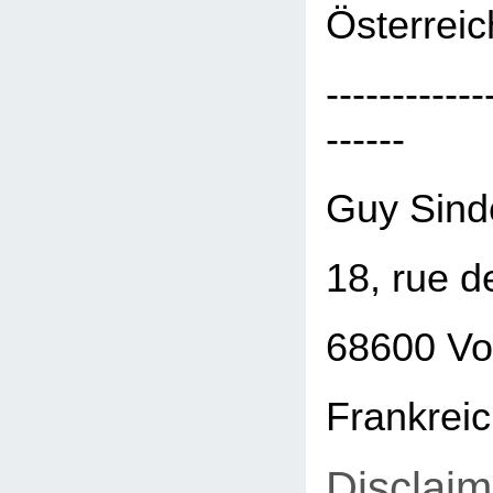
Österreic
------------
------
Guy Sind
18, rue d
68600 Vo
Frankrei
Disclaim