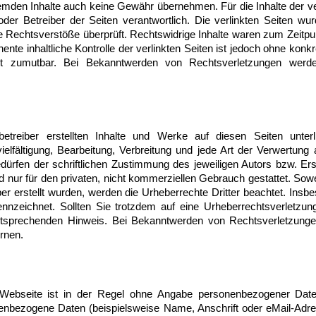
emden Inhalte auch keine Gewähr übernehmen. Für die Inhalte der ver
 oder Betreiber der Seiten verantwortlich. Die verlinkten Seiten w
e Rechtsverstöße überprüft. Rechtswidrige Inhalte waren zum Zeitpun
nte inhaltliche Kontrolle der verlinkten Seiten ist jedoch ohne konk
ht zumutbar. Bei Bekanntwerden von Rechtsverletzungen werde
betreiber erstellten Inhalte und Werke auf diesen Seiten unte
ielfältigung, Bearbeitung, Verbreitung und jede Art der Verwertun
ürfen der schriftlichen Zustimmung des jeweiligen Autors bzw. Er
d nur für den privaten, nicht kommerziellen Gebrauch gestattet. Sowei
ber erstellt wurden, werden die Urheberrechte Dritter beachtet. Insb
kennzeichnet. Sollten Sie trotzdem auf eine Urheberrechtsverletz
ntsprechenden Hinweis. Bei Bekanntwerden von Rechtsverletzunge
rnen.
Webseite ist in der Regel ohne Angabe personenbezogener Date
enbezogene Daten (beispielsweise Name, Anschrift oder eMail-Adr