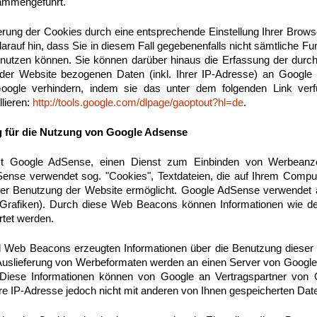
ammengeführt.
rung der Cookies durch eine entsprechende Einstellung Ihrer Brows
arauf hin, dass Sie in diesem Fall gegebenenfalls nicht sämtliche F
 nutzen können. Sie können darüber hinaus die Erfassung der durc
der Website bezogenen Daten (inkl. Ihrer IP-Adresse) an Google 
oogle verhindern, indem sie das unter dem folgenden Link verf
llieren:
http://tools.google.com/dlpage/gaoptout?hl=de
.
 für die Nutzung von Google Adsense
zt Google AdSense, einen Dienst zum Einbinden von Werbeanze
Sense verwendet sog. "Cookies", Textdateien, die auf Ihrem Compu
der Benutzung der Website ermöglicht. Google AdSense verwende
Grafiken). Durch diese Web Beacons können Informationen wie d
tet werden.
 Web Beacons erzeugten Informationen über die Benutzung dieser W
 Auslieferung von Werbeformaten werden an einen Server von Google
 Diese Informationen können von Google an Vertragspartner von
hre IP-Adresse jedoch nicht mit anderen von Ihnen gespeicherten D