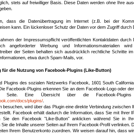
öglich, stets auf freiwilliger Basis. Diese Daten werden ohne Ihre a
egeben.
n, dass die Datenübertragung im Internet (z.B. bei der Komm
isen kann. Ein lückenloser Schutz der Daten vor dem Zugriff durch Dr
hmen der Impressumspflicht veröffentlichten Kontaktdaten durch 
ich angeforderter Werbung und Informationsmaterialien wird 
reiber der Seiten behalten sich ausdrücklich rechtliche Schritte im
formationen, etwa durch Spam-Mails, vor.
 für die Nutzung von Facebook-Plugins (Like-Button)
nd Plugins des sozialen Netzwerks Facebook, 1601 South California
 Die Facebook-Plugins erkennen Sie an dem Facebook-Logo oder dem 
r Seite. Eine Übersicht über die Facebook-Plugins
book.com/docs/plugins/
.
n besuchen, wird über das Plugin eine direkte Verbindung zwischen
tellt. Facebook erhält dadurch die Information, dass Sie mit Ihrer 
 Sie den Facebook "Like-Button" anklicken während Sie in Ih
n Sie die Inhalte unserer Seiten auf Ihrem Facebook-Profil verlinken
ten Ihrem Benutzerkonto zuordnen. Wir weisen darauf hin, dass wir 