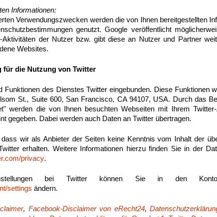
en Informationen:
erten Verwendungszwecken werden die von Ihnen bereitgestellten I
enschutzbestimmungen genutzt. Google veröffentlicht möglicherw
1-Aktivitäten der Nutzer bzw. gibt diese an Nutzer und Partner weit
ndene Websites.
 für die Nutzung von Twitter
nd Funktionen des Dienstes Twitter eingebunden. Diese Funktionen 
Folsom St., Suite 600, San Francisco, CA 94107, USA. Durch das B
t" werden die von Ihnen besuchten Webseiten mit Ihrem Twitter
nt gegeben. Dabei werden auch Daten an Twitter übertragen.
 dass wir als Anbieter der Seiten keine Kenntnis vom Inhalt der üb
itter erhalten. Weitere Informationen hierzu finden Sie in der D
ter.com/privacy
.
instellungen bei Twitter können Sie in den Konto-E
nt/settings
ändern.
claimer
,
Facebook-Disclaimer von eRecht24
,
Datenschutzerklärun