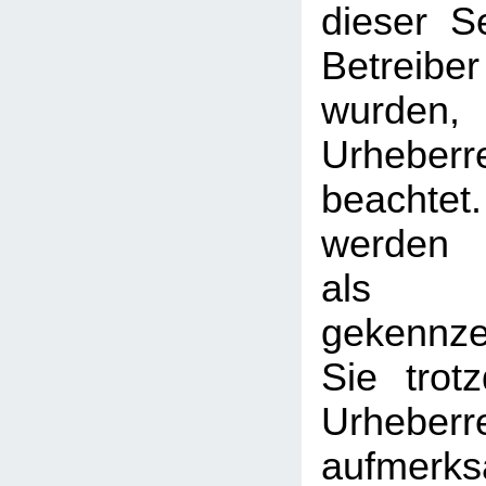
dieser S
Betreib
wurden,
Urheberr
beachtet
werden I
als
gekennzei
Sie trot
Urheberr
aufmerk