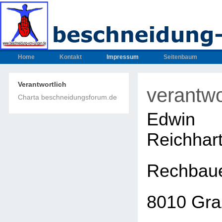
Home
Kontakt
Impressum
Seitenbaum
Verantwortlich
verantwo
Charta beschneidungsforum.de
Edwin
Reichhar
Rechbaue
8010 Gra