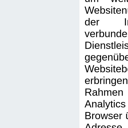
Website
der Int
verbunde
Dienstlei
gegen
Website
erbrin
Rahmen
Analyti
Browser ü
Adresse 