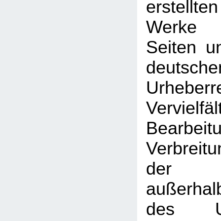
erstellt
Werke 
Seiten u
deutsche
Urhebe
Vervielfäl
Bearbeit
Verbreitu
der V
außerhal
des Urh