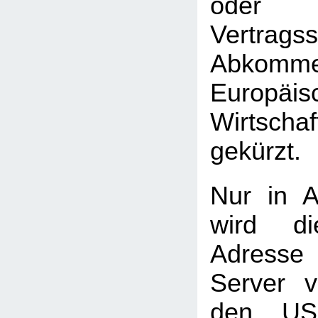
oder 
Vertrag
Abkomme
Europäis
Wirtscha
gekürzt.
Nur in A
wird di
Adress
Server 
den USA