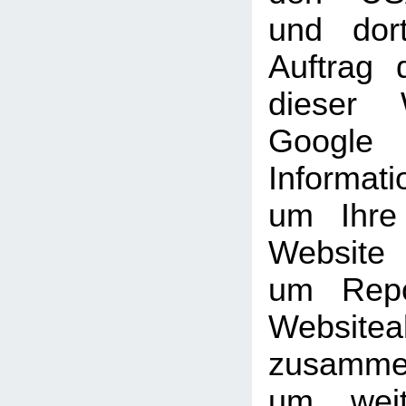
und dor
Auftrag 
dieser 
Goog
Informati
um Ihre
Website
um Repo
Websiteak
zusammen
um weit