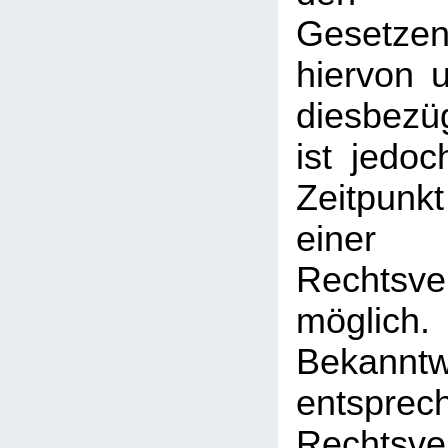
Gesetz
hiervon u
diesbezü
ist jedo
Zeitpunk
einer
Rechtsve
mögl
Bekann
entsprec
Rechtsve