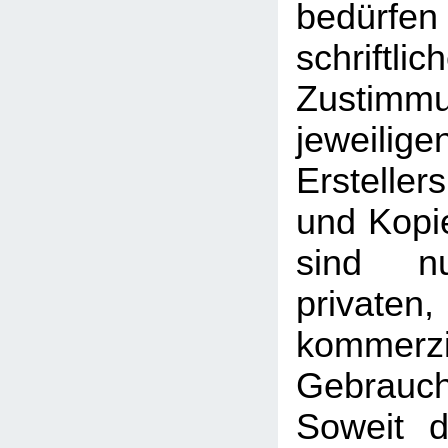
bedü
schriftlic
Zusti
jeweilig
Erstelle
und Kopie
sind n
priva
kommerzi
Gebrauc
Soweit d