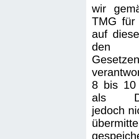
wir gem
TMG für 
auf dies
den a
Gesetze
verantwor
8 bis 10
als Die
jedoch nic
übermi
gespeic