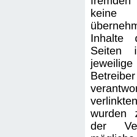
fremden
kein
überneh
Inhalte 
Seiten 
jeweilige
Betreib
verantw
verlin
wurden 
der Ver