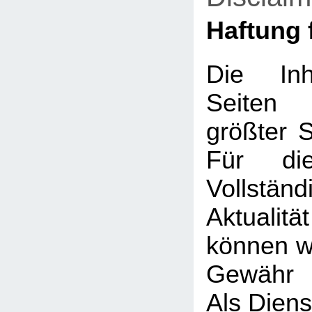
Haftung f
Die Inh
Seiten
größter So
Für die
Vollstä
Aktualit
können wi
Gewähr 
Als Diens