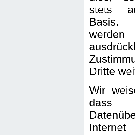
stets au
Basis. 
werden
ausdrück
Zustimm
Dritte we
Wir weis
das
Datenüb
Internet