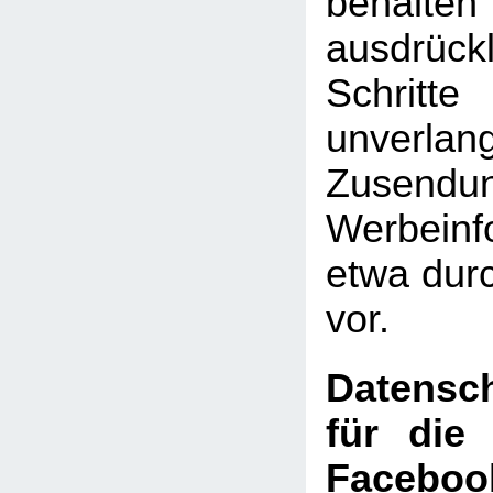
behal
ausdrückl
Schritte
unverlan
Zusen
Werbeinf
etwa dur
vor.
Datensch
für die
Faceboo