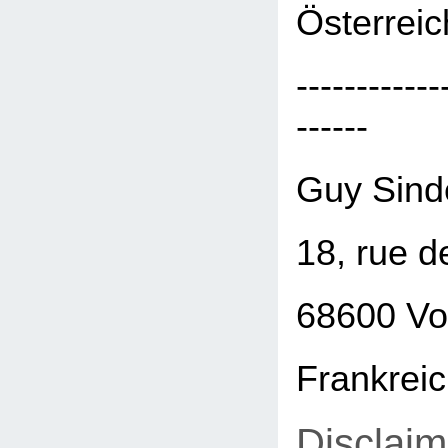
Österreic
------------
------
Guy Sind
18, rue d
68600 Vo
Frankrei
Disclaim