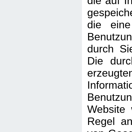
die auf 
gespeich
die ein
Benutzun
durch Si
Die dur
erzeugte
Informati
Benutz
Website 
Regel an