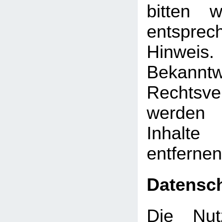
bitten 
entsprec
Hinw
Bekann
Rechtsve
werden 
Inhalt
entfernen
Datensc
Die Nut