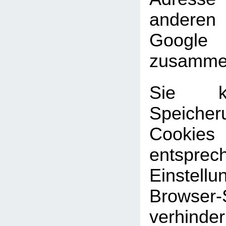
andere
Google
zusammen
Sie k
Speic
Cookies
entsprec
Einste
Browser-
verhinde