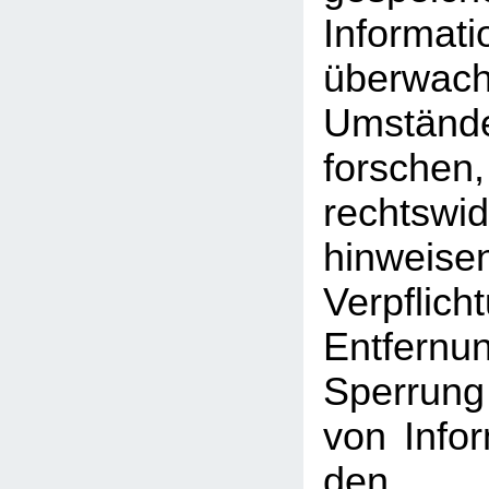
Inform
überwac
Umst
forschen
rechtswid
hinweise
Verpfli
Entfe
Sperrun
von Info
den a