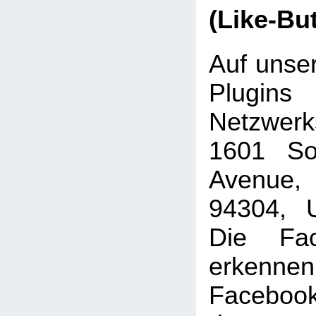
(Like-Bu
Auf unser
Plugins
Netzwer
1601 Sou
Avenue, 
94304, U
Die Fac
erkenne
Faceboo