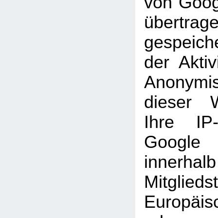
von Goog
übertra
gespeich
der Aktiv
Anonymi
dieser 
Ihre IP
Googl
inner
Mitglie
Europäi