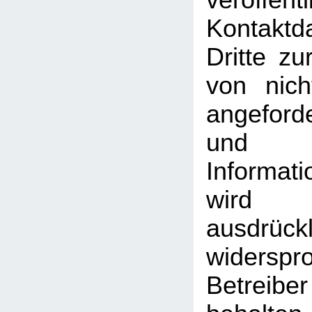
veröffentl
Kontakt
Dritte z
von nich
angeford
und
Informati
wird
ausdrückl
widersp
Betreib