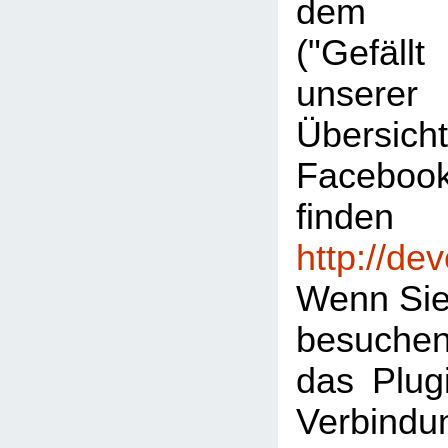
dem "L
("Gefäl
unserer
Übersic
Facebook
finden
http://de
Wenn Sie
besuche
das Plugi
Verbind