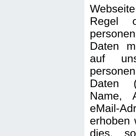
Webseit
Regel 
personen
Daten mö
auf uns
persone
Daten (b
Name, A
eMail-Ad
erhoben w
dies, so