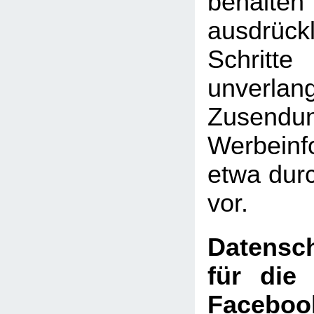
behal
ausdrückl
Schritte
unverlan
Zusen
Werbeinf
etwa dur
vor.
Datensch
für die
Faceboo