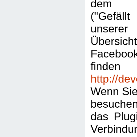
dem "L
("Gefäl
unserer
Übersic
Facebook
finden
http://de
Wenn Sie
besuche
das Plugi
Verbind