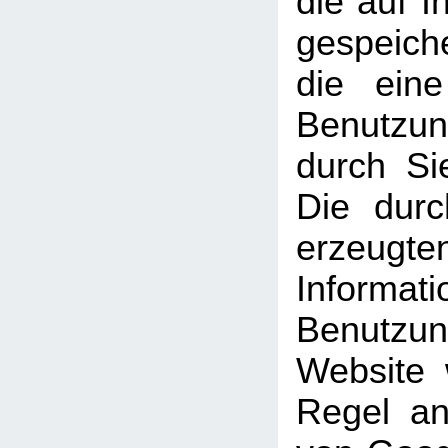
die auf 
gespeich
die ein
Benutzun
durch Si
Die dur
erzeugte
Informati
Benutz
Website 
Regel an