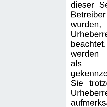
dieser S
Betreib
wurden,
Urheberr
beachtet
werden I
als
gekennzei
Sie trot
Urheberr
aufmerk