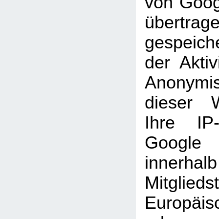
von Goog
übertra
gespeich
der Aktiv
Anonymi
dieser 
Ihre IP
Googl
inner
Mitglie
Europäi