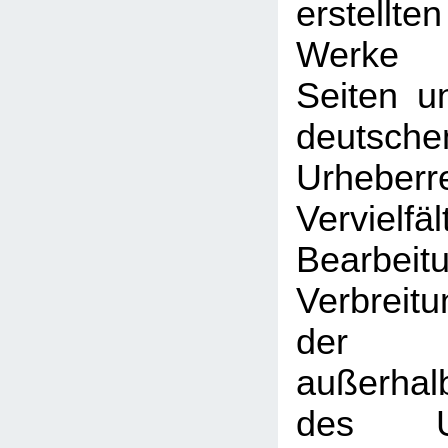
erstellt
Werke 
Seiten u
deutsche
Urhebe
Vervielfäl
Bearbeit
Verbreitu
der V
außerhal
des Urh