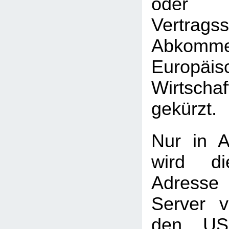
oder 
Vertrag
Abkomme
Europäis
Wirtscha
gekürzt.
Nur in A
wird di
Adress
Server 
den USA