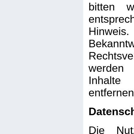
bitten 
entsprec
Hinw
Bekann
Rechtsve
werden 
Inhalt
entfernen
Datensc
Die Nut