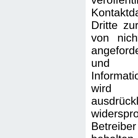
veröffentl
Kontakt
Dritte z
von nich
angeford
und
Informati
wird
ausdrückl
widersp
Betreib