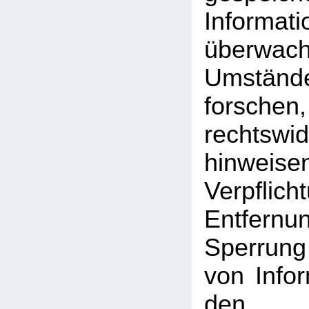
Inform
überwac
Umst
forschen
rechtswid
hinweise
Verpfli
Entfe
Sperrun
von Info
den a