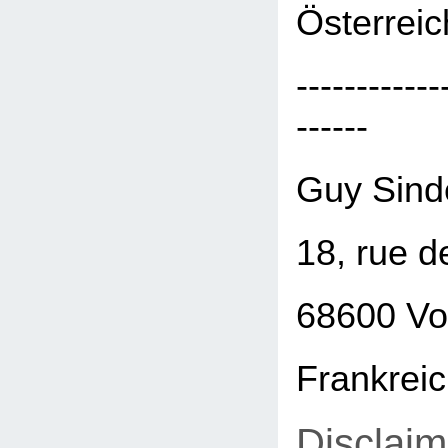
Österreic
------------
------
Guy Sind
18, rue d
68600 Vo
Frankrei
Disclaim