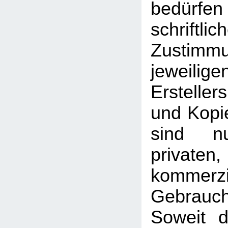
bedü
schriftlic
Zusti
jeweilig
Erstelle
und Kopie
sind n
priva
kommerzi
Gebrauc
Soweit d