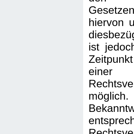
Gesetz
hiervon u
diesbezü
ist jedo
Zeitpunk
einer
Rechtsve
mögl
Bekann
entsprec
Rechtsve