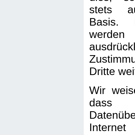
stets au
Basis. 
werden
ausdrück
Zustimm
Dritte we
Wir weis
das
Datenüb
Internet