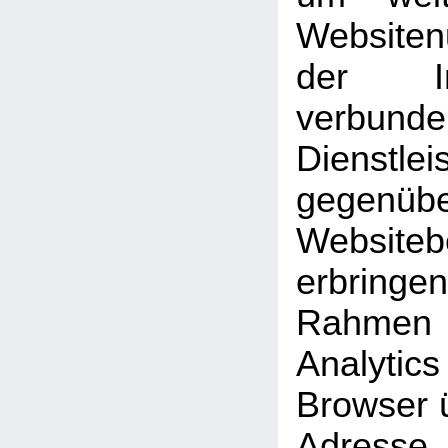
Website
der Int
verbunde
Dienstlei
gegen
Website
erbrin
Rahmen
Analyti
Browser ü
Adresse 