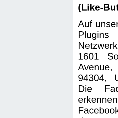
(Like-Bu
Auf unser
Plugins
Netzwer
1601 Sou
Avenue, 
94304, U
Die Fac
erkenne
Faceboo