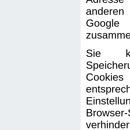
andere
Google
zusammen
Sie k
Speic
Cookies
entsprec
Einste
Browser-
verhinde