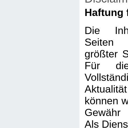
Haftung f
Die Inh
Seiten
größter So
Für die
Vollstä
Aktualit
können wi
Gewähr 
Als Diens