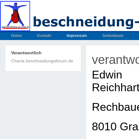
Home
Kontakt
Impressum
Seitenbaum
Verantwortlich
verantwo
Charta beschneidungsforum.de
Edwin
Reichhar
Rechbaue
8010 Gra