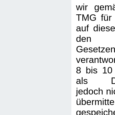
wir gem
TMG für 
auf dies
den a
Gesetze
verantwor
8 bis 10
als Die
jedoch nic
übermi
gespeic