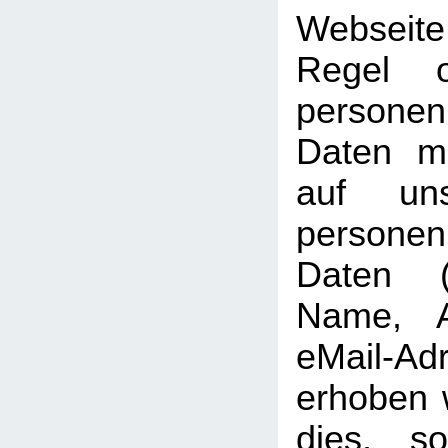
Webseit
Regel 
personen
Daten mö
auf uns
persone
Daten (b
Name, A
eMail-Ad
erhoben w
dies, so