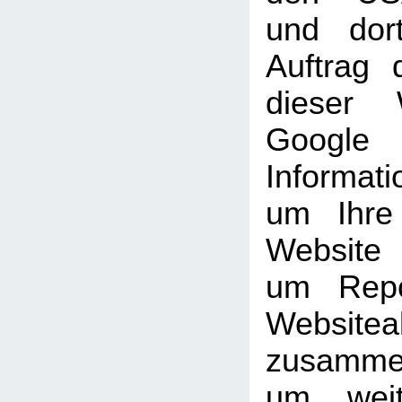
und dor
Auftrag 
dieser 
Goog
Informati
um Ihre
Website
um Repo
Websiteak
zusammen
um weit