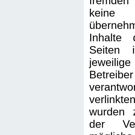
fremden
kein
überneh
Inhalte 
Seiten 
jeweilige
Betreib
verantw
verlin
wurden 
der Ver