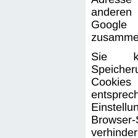
andere
Google
zusammen
Sie k
Speic
Cookies
entsprec
Einste
Browser-
verhinde