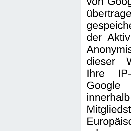
von Goog
übertra
gespeich
der Aktiv
Anonymi
dieser 
Ihre IP
Googl
inner
Mitglie
Europäi