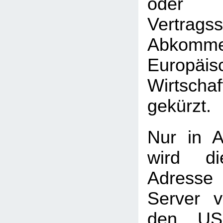
oder 
Vertrag
Abkomme
Europäis
Wirtscha
gekürzt.
Nur in A
wird di
Adress
Server 
den USA