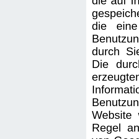
die auf 
gespeich
die ein
Benutzun
durch Si
Die dur
erzeugte
Informati
Benutz
Website 
Regel an