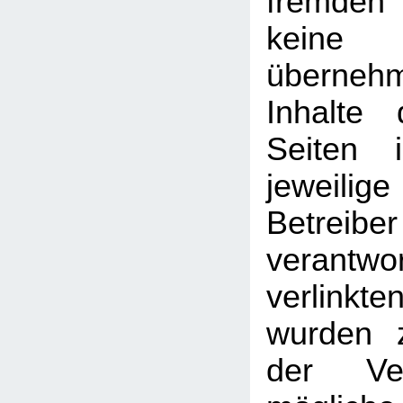
fremden
kein
überneh
Inhalte 
Seiten 
jeweilige
Betreib
verantw
verlin
wurden 
der Ver