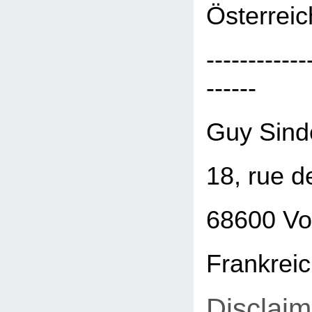
Österreic
------------
------
Guy Sind
18, rue d
68600 Vo
Frankrei
Disclaim