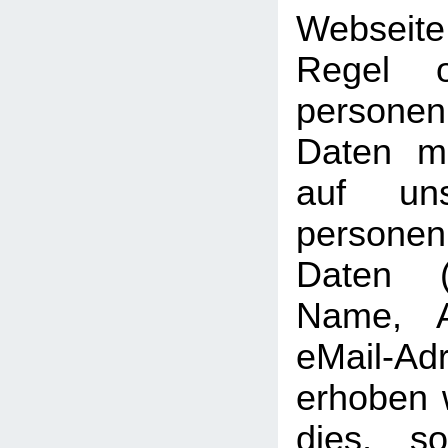
Webseit
Regel 
personen
Daten mö
auf uns
persone
Daten (b
Name, A
eMail-Ad
erhoben w
dies, so