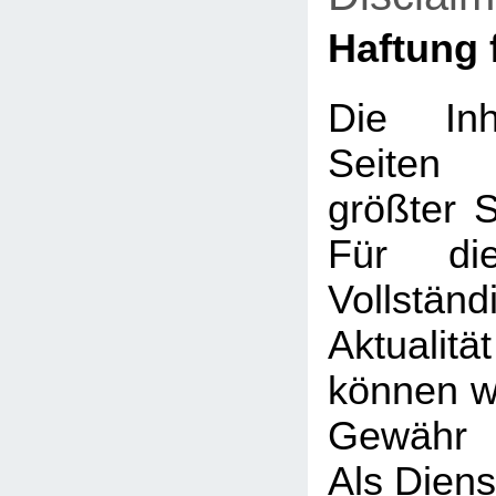
Haftung f
Die Inh
Seiten
größter So
Für die
Vollstä
Aktualit
können wi
Gewähr 
Als Diens