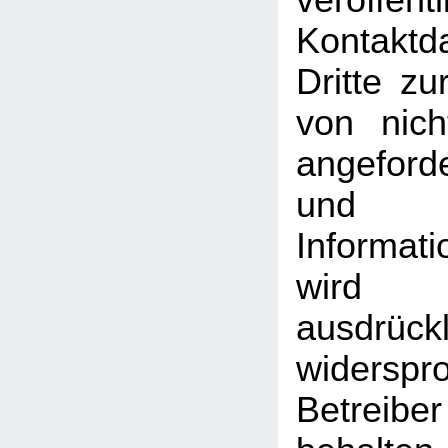
veröffentl
Kontakt
Dritte z
von nich
angeford
und
Informati
wird
ausdrückl
widersp
Betreib