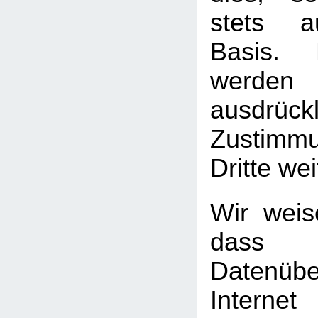
stets au
Basis. 
werden
ausdrück
Zustimm
Dritte we
Wir weis
das
Datenüb
Internet