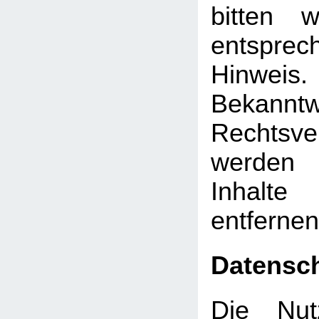
bitten 
entsprec
Hinw
Bekann
Rechtsve
werden 
Inhalt
entfernen
Datensc
Die Nut