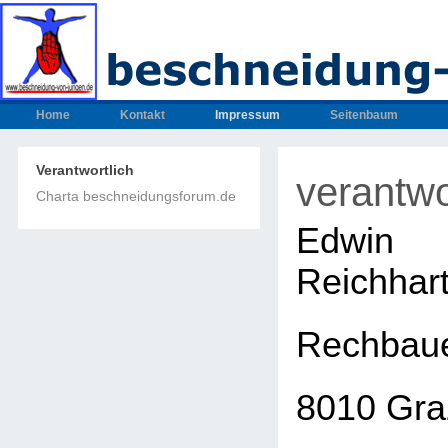
Home
Kontakt
Impressum
Seitenbaum
Verantwortlich
verantwo
Charta beschneidungsforum.de
Edwin
Reichhar
Rechbaue
8010 Gra