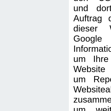
und dor
Auftrag 
dieser 
Goog
Informati
um Ihre
Website
um Repo
Websiteak
zusammen
um weit