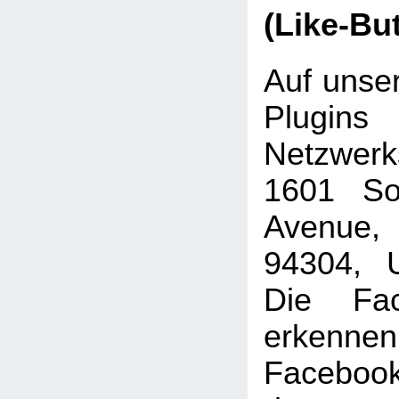
(Like-Bu
Auf unser
Plugins
Netzwer
1601 Sou
Avenue, 
94304, U
Die Fac
erkenne
Faceboo