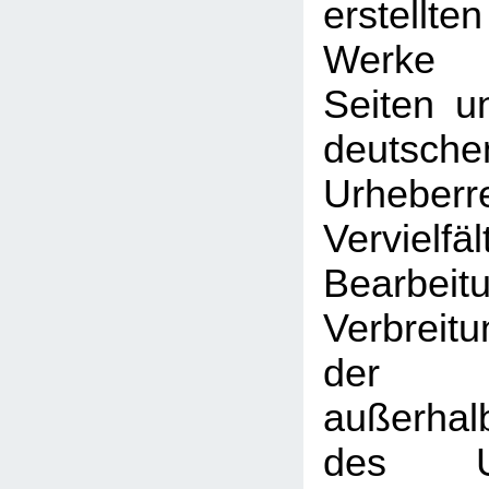
erstellt
Werke 
Seiten u
deutsche
Urhebe
Vervielfäl
Bearbeit
Verbreitu
der V
außerhal
des Urh