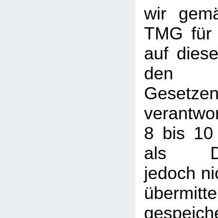
wir gem
TMG für 
auf dies
den a
Gesetze
verantwor
8 bis 10
als Die
jedoch nic
übermi
gespeic