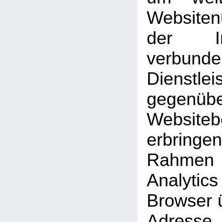
Website
der Int
verbunde
Dienstlei
gegen
Website
erbrin
Rahmen
Analyti
Browser ü
Adresse 