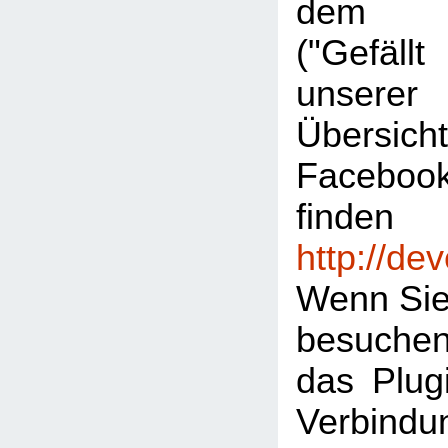
dem "L
("Gefäl
unserer
Übersic
Facebook
finden
http://de
Wenn Sie
besuche
das Plugi
Verbind