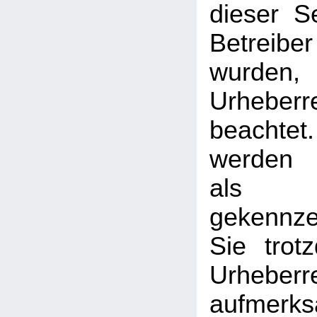
dieser S
Betreib
wurden,
Urheberr
beachtet
werden I
als
gekennzei
Sie trot
Urheberr
aufmerk