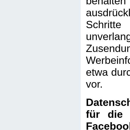
behal
ausdrückl
Schritte
unverlan
Zusen
Werbeinf
etwa dur
vor.
Datensch
für die
Faceboo