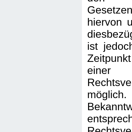
Gesetz
hiervon u
diesbezü
ist jedo
Zeitpunk
einer
Rechtsve
mögl
Bekann
entsprec
Rechtsve