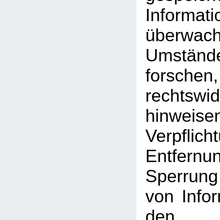
Inform
überwac
Umst
forschen
rechtswid
hinweise
Verpfli
Entfe
Sperrun
von Info
den a