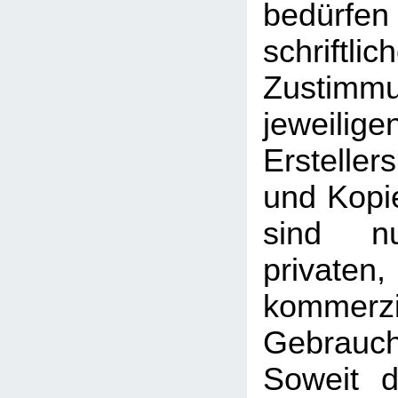
bedü
schriftlic
Zusti
jeweilig
Erstelle
und Kopie
sind n
priva
kommerzi
Gebrauc
Soweit d