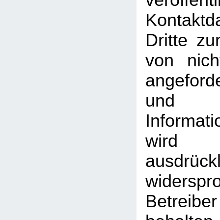
veröffentl
Kontakt
Dritte z
von nich
angeford
und
Informati
wird
ausdrückl
widersp
Betreib