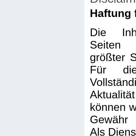
Haftung f
Die Inh
Seiten
größter So
Für die
Vollstä
Aktualit
können wi
Gewähr 
Als Diens