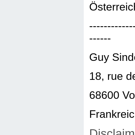
Österreic
------------
------
Guy Sind
18, rue d
68600 Vo
Frankrei
Disclaim