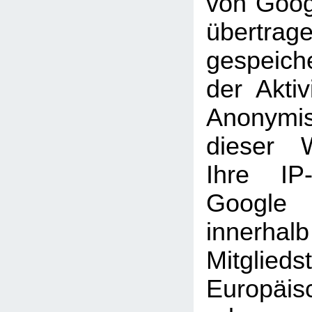
von Goog
übertra
gespeich
der Aktiv
Anonymi
dieser 
Ihre IP
Googl
inner
Mitglie
Europäi