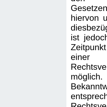
Gesetz
hiervon u
diesbezü
ist jedo
Zeitpunk
einer
Rechtsve
mögl
Bekann
entsprec
Rechtsve