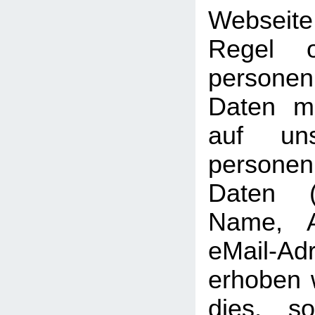
Webseit
Regel 
personen
Daten mö
auf uns
persone
Daten (b
Name, A
eMail-Ad
erhoben w
dies, so