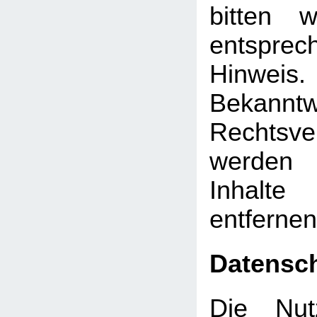
bitten 
entsprec
Hinw
Bekann
Rechtsve
werden 
Inhalt
entfernen
Datensc
Die Nut