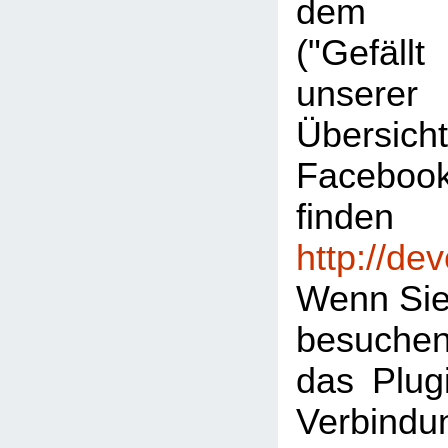
dem "L
("Gefäl
unserer
Übersic
Facebook
finden
http://de
Wenn Sie
besuche
das Plugi
Verbind