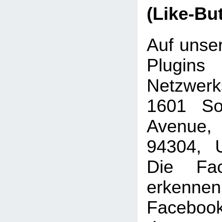
(Like-Bu
Auf unser
Plugins
Netzwer
1601 Sou
Avenue, 
94304, U
Die Fac
erkenne
Faceboo