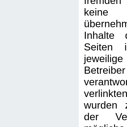
fremden
kein
überneh
Inhalte 
Seiten 
jeweilige
Betreib
verantw
verlin
wurden 
der Ver