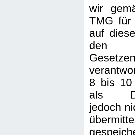
wir gem
TMG für 
auf dies
den a
Gesetze
verantwor
8 bis 10
als Die
jedoch nic
übermi
gespeic