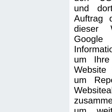
und dor
Auftrag 
dieser 
Goog
Informati
um Ihre
Website
um Repo
Websiteak
zusammen
um weit