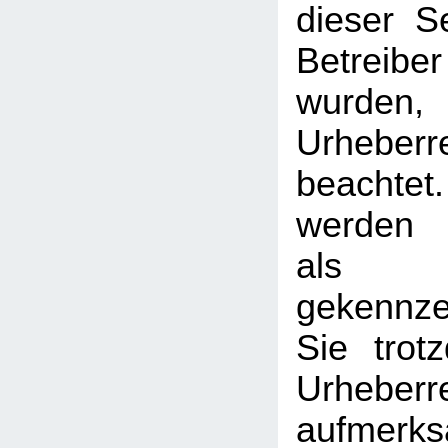
dieser S
Betreib
wurden,
Urheberr
beachtet
werden I
als
gekennzei
Sie trot
Urheberr
aufmerk