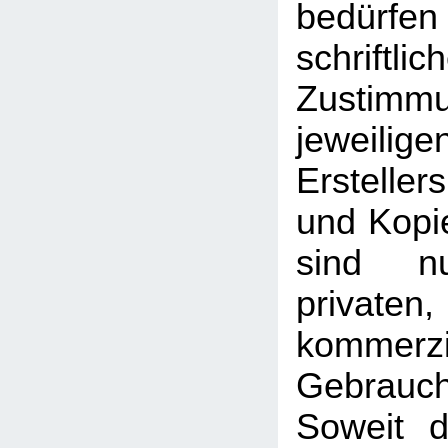
bedü
schriftlic
Zusti
jeweilig
Erstelle
und Kopie
sind n
priva
kommerzi
Gebrauc
Soweit d