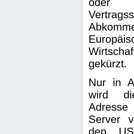
oder 
Vertrag
Abkomme
Europäis
Wirtscha
gekürzt.
Nur in A
wird di
Adress
Server 
den USA