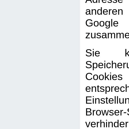
andere
Google
zusammen
Sie k
Speic
Cookies
entsprec
Einste
Browser-
verhinde