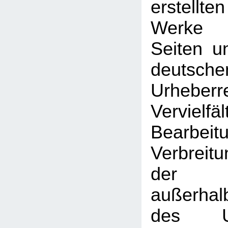
erstellt
Werke 
Seiten u
deutsche
Urhebe
Vervielfäl
Bearbeit
Verbreitu
der V
außerhal
des Urh