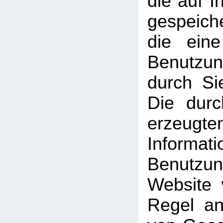
die auf 
gespeich
die ein
Benutzun
durch Si
Die dur
erzeugte
Informati
Benutz
Website 
Regel an