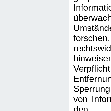
Inform
überwac
Umst
forschen
rechtswid
hinweise
Verpfli
Entfe
Sperrun
von Info
den a