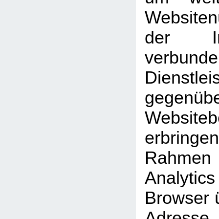
Website
der Int
verbunde
Dienstlei
gegen
Website
erbrin
Rahmen
Analyti
Browser ü
Adresse 