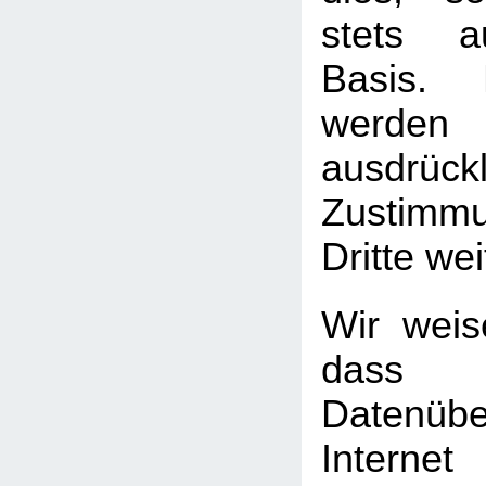
stets au
Basis. 
werden
ausdrück
Zustimm
Dritte we
Wir weis
das
Datenüb
Internet