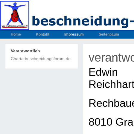
Home
Kontakt
Impressum
Seitenbaum
Verantwortlich
verantwo
Charta beschneidungsforum.de
Edwin
Reichhar
Rechbaue
8010 Gra