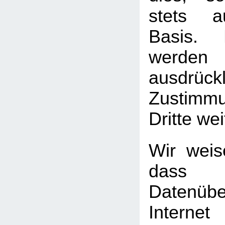
stets au
Basis. 
werden
ausdrück
Zustimm
Dritte we
Wir weis
das
Datenüb
Internet