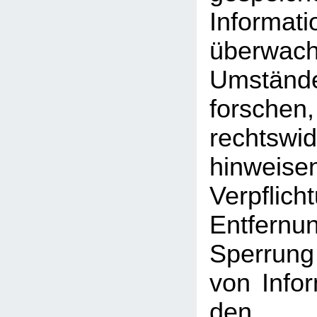
Inform
überwac
Umst
forschen
rechtswid
hinweise
Verpfli
Entfe
Sperrun
von Info
den a