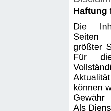
Haftung f
Die Inh
Seiten
größter So
Für die
Vollstä
Aktualit
können wi
Gewähr 
Als Diens