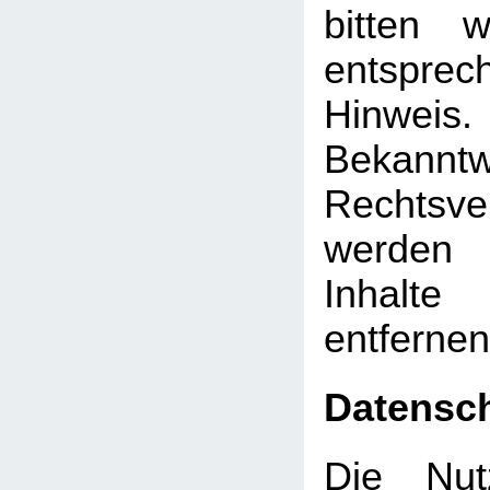
bitten 
entsprec
Hinw
Bekann
Rechtsve
werden 
Inhalt
entfernen
Datensc
Die Nut