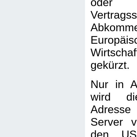
oder 
Vertrag
Abkomme
Europäis
Wirtscha
gekürzt.
Nur in A
wird di
Adress
Server 
den USA