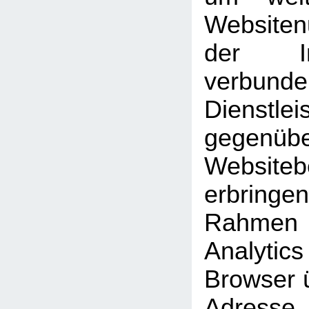
Website
der Int
verbunde
Dienstlei
gegen
Website
erbrin
Rahmen
Analyti
Browser ü
Adresse 