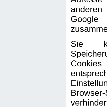
andere
Google
zusammen
Sie k
Speic
Cookies
entsprec
Einste
Browser-
verhinde