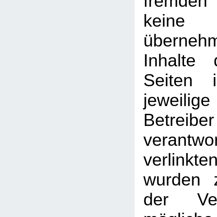
fremden
kein
überneh
Inhalte 
Seiten 
jeweilige
Betreib
verantw
verlin
wurden 
der Ver