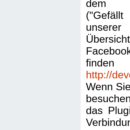
dem "L
("Gefäl
unserer
Übersic
Facebook
finden
http://de
Wenn Sie
besuche
das Plugi
Verbind