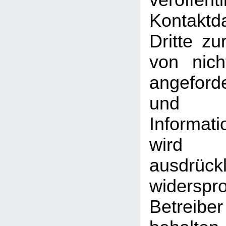
veröffentl
Kontakt
Dritte z
von nich
angeford
und
Informati
wird
ausdrückl
widersp
Betreib