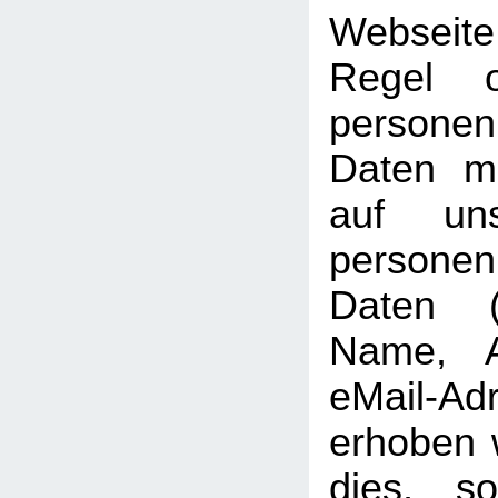
Webseit
Regel 
personen
Daten mö
auf uns
persone
Daten (b
Name, A
eMail-Ad
erhoben w
dies, so