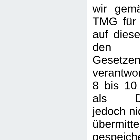
wir gem
TMG für 
auf dies
den a
Gesetze
verantwor
8 bis 10
als Die
jedoch nic
übermi
gespeic