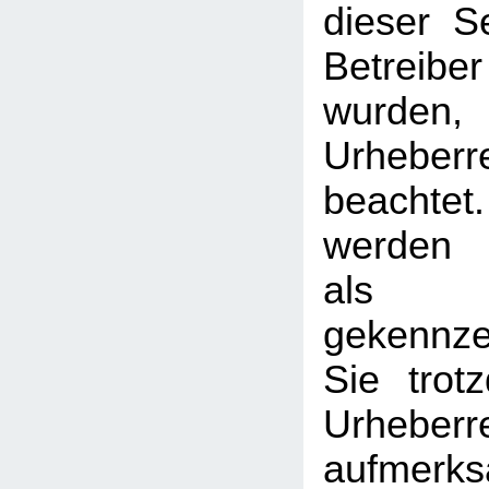
dieser S
Betreib
wurden,
Urheberr
beachtet
werden I
als
gekennzei
Sie trot
Urheberr
aufmerk