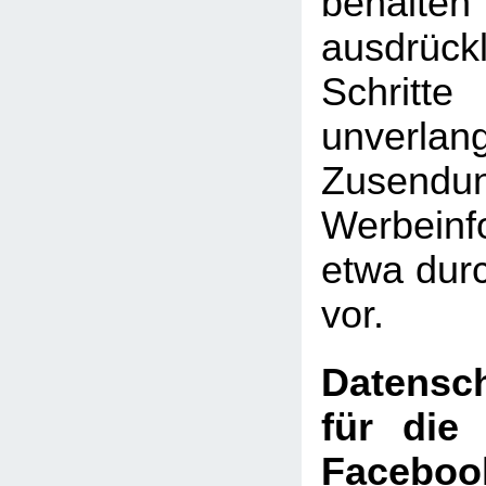
behal
ausdrückl
Schritte
unverlan
Zusen
Werbeinf
etwa dur
vor.
Datensch
für die
Faceboo