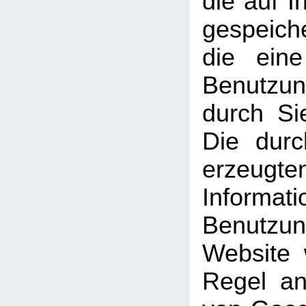
die auf 
gespeich
die ein
Benutzun
durch Si
Die dur
erzeugte
Informati
Benutz
Website 
Regel an