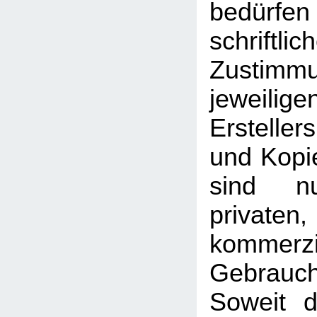
bedü
schriftlic
Zusti
jeweilig
Erstelle
und Kopie
sind n
priva
kommerzi
Gebrauc
Soweit d