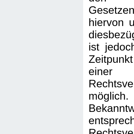
Gesetz
hiervon u
diesbezü
ist jedo
Zeitpunk
einer
Rechtsve
mögl
Bekann
entsprec
Rechtsve