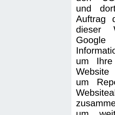
und dor
Auftrag 
dieser 
Goog
Informati
um Ihre
Website
um Repo
Websiteak
zusammen
um weit