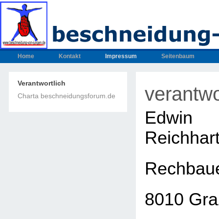
Home
Kontakt
Impressum
Seitenbaum
Verantwortlich
verantwo
Charta beschneidungsforum.de
Edwin
Reichhar
Rechbaue
8010 Gra