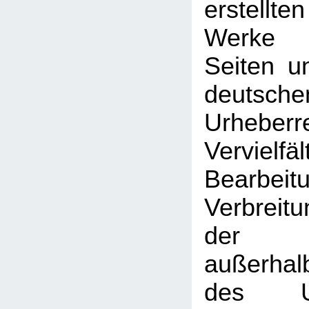
erstellt
Werke 
Seiten u
deutsche
Urhebe
Vervielfäl
Bearbeit
Verbreitu
der V
außerhal
des Urh