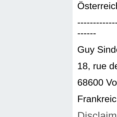
Österreic
------------
------
Guy Sind
18, rue d
68600 Vo
Frankrei
Disclaim