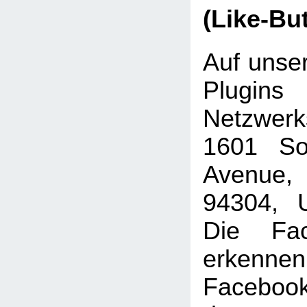
(Like-Bu
Auf unser
Plugins
Netzwer
1601 Sou
Avenue, 
94304, U
Die Fac
erkenne
Faceboo