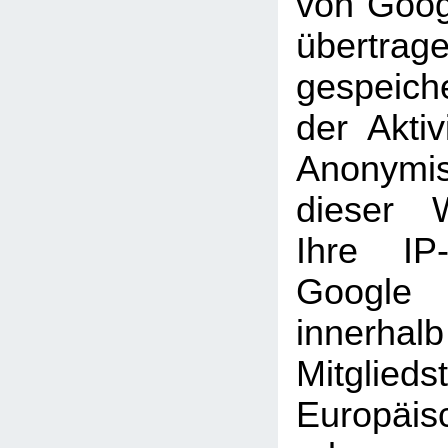
von Goog
übertra
gespeich
der Aktiv
Anonymi
dieser 
Ihre IP
Googl
inner
Mitglie
Europäi