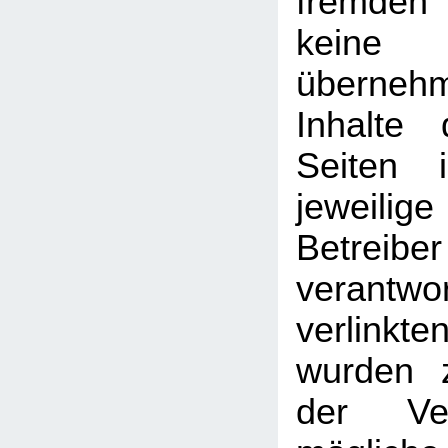
fremden
kein
überneh
Inhalte 
Seiten 
jeweilige
Betreib
verantw
verlin
wurden 
der Ver