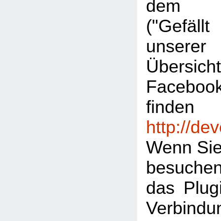
dem "L
("Gefäl
unserer
Übersic
Facebook
finden
http://de
Wenn Sie
besuche
das Plugi
Verbind