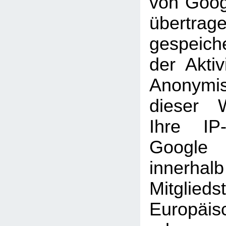
von Goog
übertra
gespeich
der Aktiv
Anonymi
dieser 
Ihre IP
Googl
inner
Mitglie
Europäi