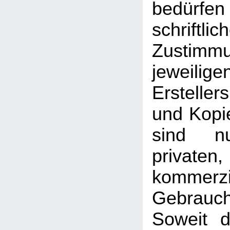
bedü
schriftlic
Zusti
jeweilig
Erstelle
und Kopie
sind n
priva
kommerzi
Gebrauc
Soweit d