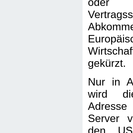
oder 
Vertrag
Abkomme
Europäis
Wirtscha
gekürzt.
Nur in A
wird di
Adress
Server 
den USA