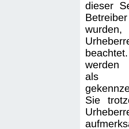
dieser S
Betreib
wurden,
Urheberr
beachtet
werden I
als
gekennzei
Sie trot
Urheberr
aufmerk