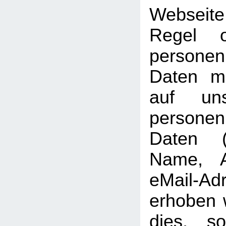
Webseit
Regel 
personen
Daten mö
auf uns
persone
Daten (b
Name, A
eMail-Ad
erhoben w
dies, so