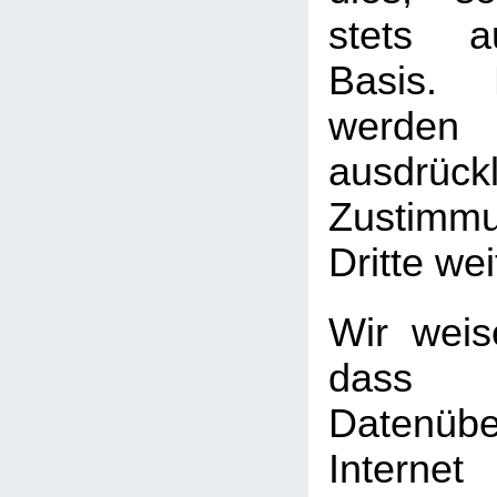
stets au
Basis. 
werden
ausdrück
Zustimm
Dritte we
Wir weis
das
Datenüb
Internet