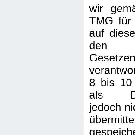
wir gem
TMG für 
auf dies
den a
Gesetze
verantwor
8 bis 10
als Die
jedoch nic
übermi
gespeic