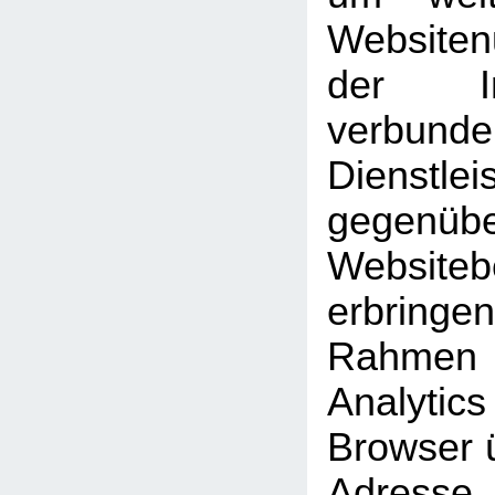
Website
der Int
verbunde
Dienstlei
gegen
Website
erbrin
Rahmen
Analyti
Browser ü
Adresse 