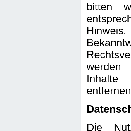
bitten 
entsprec
Hinw
Bekann
Rechtsve
werden 
Inhalt
entfernen
Datensc
Die Nut