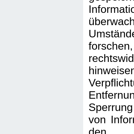
Inform
überwac
Umst
forschen
rechtswid
hinweise
Verpfli
Entfe
Sperrun
von Info
den a