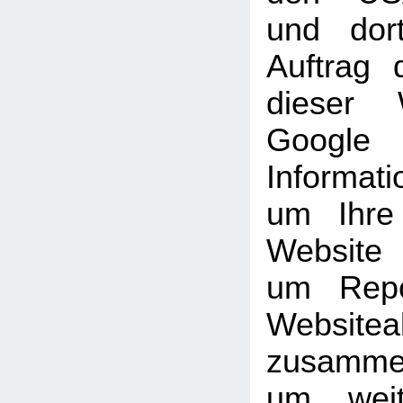
und dor
Auftrag 
dieser 
Goog
Informati
um Ihre
Website
um Repo
Websiteak
zusammen
um weit