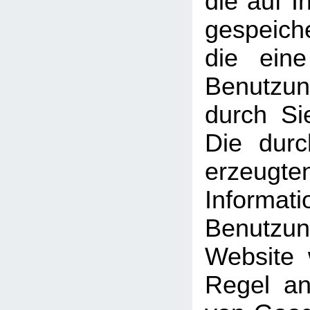
die auf 
gespeich
die ein
Benutzun
durch Si
Die dur
erzeugte
Informati
Benutz
Website 
Regel an