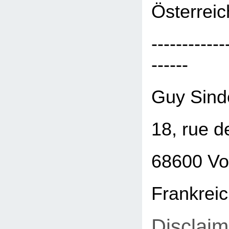
Österreic
------------
------
Guy Sind
18, rue d
68600 Vo
Frankrei
Disclaim