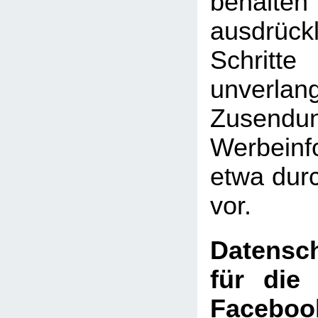
behal
ausdrückl
Schritte
unverlan
Zusen
Werbeinf
etwa dur
vor.
Datensch
für die
Faceboo