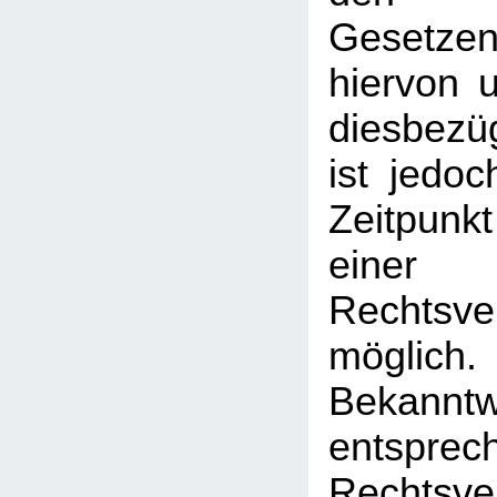
Gesetz
hiervon u
diesbezü
ist jedo
Zeitpunk
einer
Rechtsve
mögl
Bekann
entsprec
Rechtsve