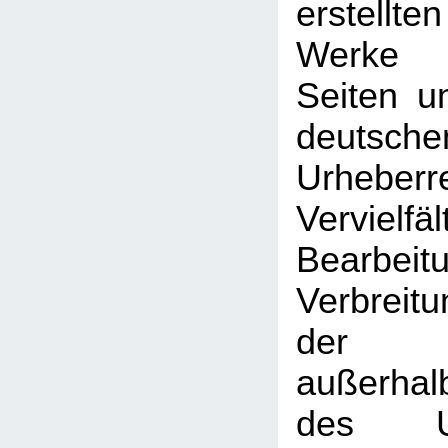
erstellt
Werke 
Seiten u
deutsche
Urhebe
Vervielfäl
Bearbeit
Verbreitu
der V
außerhal
des Urh