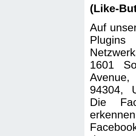
(Like-Bu
Auf unser
Plugins
Netzwer
1601 Sou
Avenue, 
94304, U
Die Fac
erkenne
Faceboo