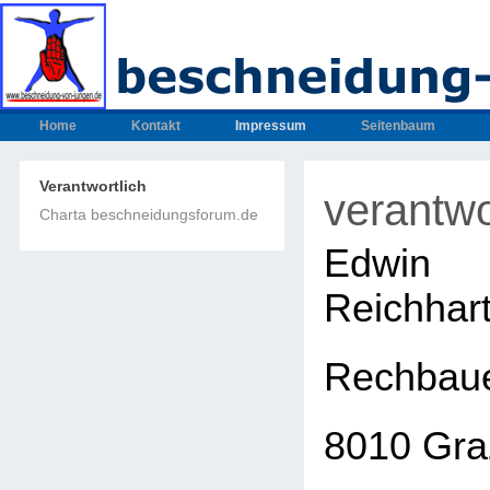
Home
Kontakt
Impressum
Seitenbaum
Verantwortlich
verantwo
Charta beschneidungsforum.de
Edwin
Reichhar
Rechbaue
8010 Gra