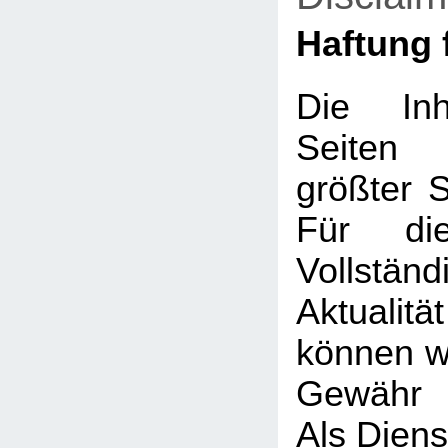
Haftung f
Die Inh
Seiten
größter So
Für die
Vollstä
Aktualit
können wi
Gewähr 
Als Diens