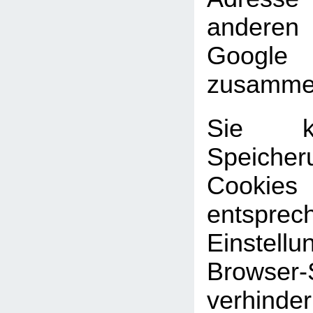
andere
Google
zusammen
Sie k
Speic
Cookies
entsprec
Einste
Browser-
verhinde