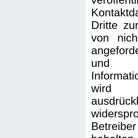
veröffentl
Kontakt
Dritte z
von nich
angeford
und
Informati
wird
ausdrückl
widersp
Betreib