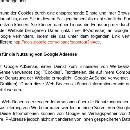
ammengeführt.
rung der Cookies durch eine entsprechende Einstellung Ihrer Brows
arauf hin, dass Sie in diesem Fall gegebenenfalls nicht sämtliche F
 nutzen können. Sie können darüber hinaus die Erfassung der durc
der Website bezogenen Daten (inkl. Ihrer IP-Adresse) an Google 
oogle verhindern, indem sie das unter dem folgenden Link verf
llieren:
http://tools.google.com/dlpage/gaoptout?hl=de
.
 für die Nutzung von Google Adsense
zt Google AdSense, einen Dienst zum Einbinden von Werbeanze
Sense verwendet sog. "Cookies", Textdateien, die auf Ihrem Compu
der Benutzung der Website ermöglicht. Google AdSense verwende
Grafiken). Durch diese Web Beacons können Informationen wie d
tet werden.
 Web Beacons erzeugten Informationen über die Benutzung dieser W
 Auslieferung von Werbeformaten werden an einen Server von Google
 Diese Informationen können von Google an Vertragspartner von
hre IP-Adresse jedoch nicht mit anderen von Ihnen gespeicherten D