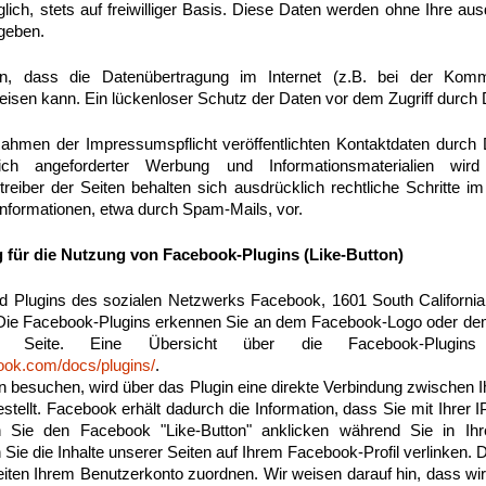
öglich, stets auf freiwilliger Basis. Diese Daten werden ohne Ihre a
egeben.
n, dass die Datenübertragung im Internet (z.B. bei der Komm
isen kann. Ein lückenloser Schutz der Daten vor dem Zugriff durch Dr
hmen der Impressumspflicht veröffentlichten Kontaktdaten durch 
ich angeforderter Werbung und Informationsmaterialien wird 
reiber der Seiten behalten sich ausdrücklich rechtliche Schritte im
formationen, etwa durch Spam-Mails, vor.
 für die Nutzung von Facebook-Plugins (Like-Button)
nd Plugins des sozialen Netzwerks Facebook, 1601 South California
 Die Facebook-Plugins erkennen Sie an dem Facebook-Logo oder dem 
r Seite. Eine Übersicht über die Facebook-Plugins
book.com/docs/plugins/
.
n besuchen, wird über das Plugin eine direkte Verbindung zwischen
tellt. Facebook erhält dadurch die Information, dass Sie mit Ihrer 
 Sie den Facebook "Like-Button" anklicken während Sie in Ih
n Sie die Inhalte unserer Seiten auf Ihrem Facebook-Profil verlinken
ten Ihrem Benutzerkonto zuordnen. Wir weisen darauf hin, dass wir 