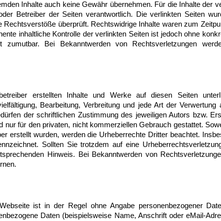
emden Inhalte auch keine Gewähr übernehmen. Für die Inhalte der ver
 oder Betreiber der Seiten verantwortlich. Die verlinkten Seiten w
e Rechtsverstöße überprüft. Rechtswidrige Inhalte waren zum Zeitpun
nte inhaltliche Kontrolle der verlinkten Seiten ist jedoch ohne konk
ht zumutbar. Bei Bekanntwerden von Rechtsverletzungen werde
betreiber erstellten Inhalte und Werke auf diesen Seiten unte
ielfältigung, Bearbeitung, Verbreitung und jede Art der Verwertun
ürfen der schriftlichen Zustimmung des jeweiligen Autors bzw. Er
d nur für den privaten, nicht kommerziellen Gebrauch gestattet. Sowei
ber erstellt wurden, werden die Urheberrechte Dritter beachtet. Insb
kennzeichnet. Sollten Sie trotzdem auf eine Urheberrechtsverletz
ntsprechenden Hinweis. Bei Bekanntwerden von Rechtsverletzunge
rnen.
Webseite ist in der Regel ohne Angabe personenbezogener Date
enbezogene Daten (beispielsweise Name, Anschrift oder eMail-Adr