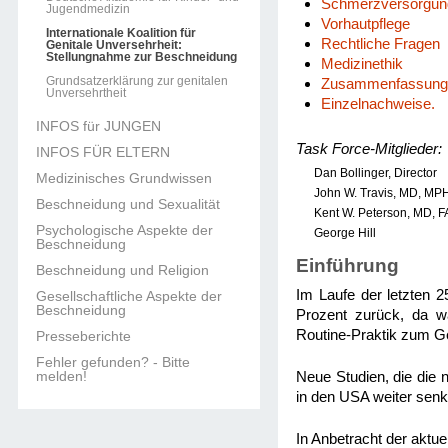
Schmerzversorgun
Jugendmedizin
Vorhautpflege
Internationale Koalition für
Rechtliche Fragen
Genitale Unversehrheit:
Stellungnahme zur Beschneidung
Medizinethik
Grundsatzerklärung zur genitalen
Zusammenfassung
Unversehrtheit
Einzelnachweise.
INFOS für JUNGEN
Task Force-Mitglieder:
INFOS FÜR ELTERN
Dan Bollinger, Director
Medizinisches Grundwissen
John W. Travis, MD, MP
Beschneidung und Sexualität
Kent W. Peterson, MD,
Psychologische Aspekte der
George Hill
Beschneidung
Einführung
Beschneidung und Religion
Im Laufe der letzten 2
Gesellschaftliche Aspekte der
Beschneidung
Prozent zurück, da wa
Routine-Praktik zum 
Presseberichte
Fehler gefunden? - Bitte
melden!
Neue Studien, die die 
in den USA weiter sen
In Anbetracht der aktue