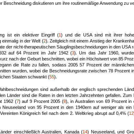
er Beschneidung diskutieren um ihre routinemäßige Anwendung zu ve
 ist ein elektiver Eingriff (
1
) und die USA sind mit ihrer hohen
einmalig in der Welt (
2
). Zeitgleich mit einem Anstieg der Kranken
ate der nicht-therapeutischen Säuglingsbeschneidungen in den USA 
932 auf 64 Prozent im Jahr 1942 (
3
). Um das Jahr 1960, wurde
rz nach der Geburt beschnitten, wobei ein Höchstwert von 85 Proz
begann die Rate zu fallen, sodass 2005 57 Prozent der männlich
itten wurden, wobei die Beschneidungsrate zwischen 78 Prozent i
lichen Staaten schwankt (
55
).
Wahlbeschneidungen sind außerhalb der englisch sprechenden Lände
n Länder sind die Raten in den letzten Jahrzehnten gefallen. Zum Be
t 1962 (
7
) auf 9 Prozent 2005 (
8
), in Australien von 69 Prozent in
 Neuseeland von 95 Prozent in den 1940ern auf weniger als ein 
ereinten Königreich fiel nach dem 2. Weltkrieg abrupt auf 0,4% (
12
nder einschließlich Australien, Kanada (
14
) Neuseeland, und Groß