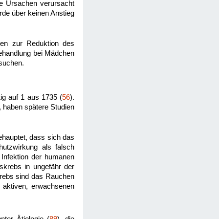
re Ursachen verursacht
rde über keinen Anstieg
en zur Reduktion des
dbehandlung bei Mädchen
rsuchen.
ig auf 1 aus 1735 (
56
).
 haben spätere Studien
behauptet, dass sich das
hutzwirkung als falsch
e Infektion der humanen
skrebs in ungefähr der
skrebs sind das Rauchen
l aktiven, erwachsenen
ter Ätiologie (
89
), die