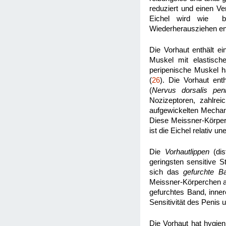
reduziert und einen Ve
Eichel wird wie bei
Wiederherausziehen ent
Die Vorhaut enthält e
Muskel mit elastisch
peripenische Muskel hä
(
26
). Die Vorhaut ent
(
Nervus dorsalis pen
Nozizeptoren, zahlre
aufgewickelten Mechan
Diese Meissner-Körper
ist die Eichel relativ un
Die
Vorhautlippen
(dis
geringsten sensitive Ste
sich das
gefurchte B
Meissner-Körperchen a
gefurchtes Band, inne
Sensitivität des Penis 
Die Vorhaut hat hygien