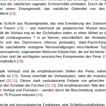
rlust der natürlichen vaginalen Schmiermittel verhindert. Durch
die 
 einem Einwegeventil, das natürliche Gleitmittel von den
fernt (
23
).
ine Schicht aus Muskelgewebe, das eine Erweiterung des Dartosmus
en Fasern (
24
) – und manchmal als
peripenischer
Muskel beze
lt die Vorhaut eng an der Eichelspitze indem er einen Wirbel an d
hält schätungsweise 7 m an Nerven, einschließlich der Veräste
is
) und des Dammnervs (
Nervus perinealis
), Vater-Pazini-Kör
iche spezialisierte erotogene Nervenendigungen verschiedener T
orezeptoren, sogenannten Meissner-Körperchen, die auf leichteste 
chen sind die wichtigsten sensorischen Komponenten des Penis (
2
empfindlich (
28
).
tale Vorhaut) sind die empfindsamsten Stellen des Penis, währ
lle ist (
29
). Genau innerhalb der Vorhautspitze, nahe der mukoku
and
(
30,31
). Dieses stark vaskularisierte Gebiete von gefurchter 
n den Scheiteln der Furchen (
32,33
). Die empfindsamsten Teile des 
re Vorhaut und Frenulum – werden durch die Beschneidung routinem
um 75 Prozent reduziert (
34
).
ische und immunologische Funktionen, eine Schließmuskelfunktion 