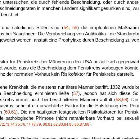
nen untersuchen, die durch fehlende Beschneidung, oder durch ande
chneidungsraten in manchen Ländern signifikant gesunken sind, wu
 berichtet.
 und natürliches Stillen sind (
54, 55
) die empfohlenen Maßnahm
ikos bei Säuglingen. Die Verabreichung von Antibiotika - die Standar
sgeweitet werden, anstatt eine Prophylaxe durch Beschneidung zu ve
siko für Peniskrebs bei Männern in den USA beläuft sich gegenwärt
bt wurde, dass die Beschneidung dem Peniskrebs vorbeugen könnte,
nz der normalen Vorhaut kein Risikofaktor für Peniskrebs darstellt.
tene Krankheit, die meistens nur ältere Männer betrifft. 1932 wurde 
h Beschneidung eliminieren ließe (
57
), jedoch hat sich diese Sc
iskrebs immer noch bei beschnittenen Männern auftritt (
58,59
). Di
virus scheint ein ursächliche Faktor für die Entstehung des Peni
n (
60,61)
. Die am häufigsten festgestellten Risikofaktoren für Peni
ie pathologische Phimose (nicht retrahierbare Vorhaut) bei sexuel
72,73,74,75,76,77,78,79, 80,81,82,83,84,85,86,87,88
).
h, dass Balanitis xerotica obliterans, eine Hautkrankheit unbekann