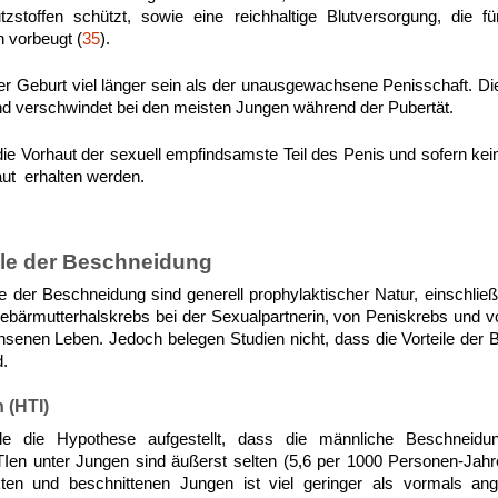
stoffen schützt, sowie eine reichhaltige Blutversorgung, die fü
n vorbeugt (
35
).
er Geburt viel länger sein als der unausgewachsene Penisschaft. D
und verschwindet bei den meisten Jungen während der Pubertät.
e Vorhaut der sexuell empfindsamste Teil des Penis und sofern kei
rhaut erhalten werden.
ile der Beschneidung
le der Beschneidung sind generell prophylaktischer Natur, einschließ
Gebärmutterhalskrebs bei der Sexualpartnerin, von Peniskrebs und v
enen Leben. Jedoch belegen Studien nicht, dass die Vorteile der 
d.
 (HTI)
 die Hypothese aufgestellt, dass die männliche Beschneidung
TIen unter Jungen sind äußerst selten (5,6 per 1000 Personen-Jahr
akten und beschnittenen Jungen ist viel geringer als vormals 