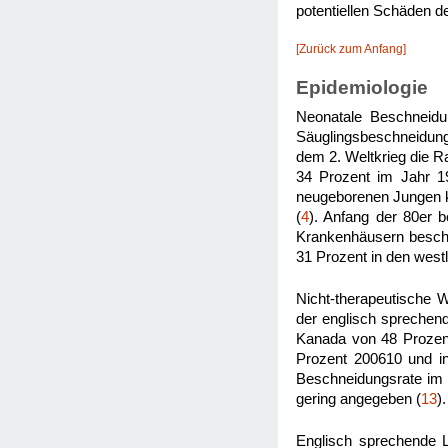
potentiellen Schäden d
[Zurück zum Anfang]
Epidemiologie
Neonatale Beschneidung
Säuglingsbeschneidung 
dem 2. Weltkrieg die R
34 Prozent im Jahr 1
neugeborenen Jungen ku
(
4
). Anfang der 80er 
Krankenhäusern beschn
31 Prozent in den west
Nicht-therapeutische 
der englisch sprechende
Kanada von 48 Prozen
Prozent 200610 und in
Beschneidungsrate im V
gering angegeben (
13
).
Englisch sprechende Lä