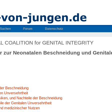
Suchen
Forum
Datenschutz
 COALITION for GENITAL INTEGRITY
er zur Neonatalen Beschneidung und Genital
t
 der Beschneidung
len Unversehrtheit
siken, und Nachteile der Beschneidung
le der Genitalen Unversehrtheit
und medizinischer Nutzen