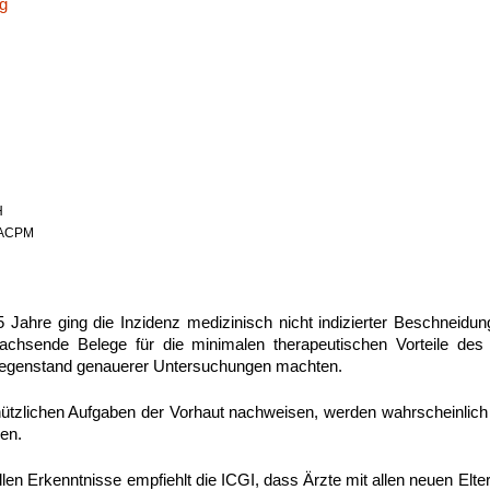
g
H
 FACPM
5 Jahre ging die Inzidenz medizinisch nicht indizierter Beschnei
chsende Belege für die minimalen therapeutischen Vorteile des E
Gegenstand genauerer Untersuchungen machten.
nützlichen Aufgaben der Vorhaut nachweisen, werden wahrscheinlic
ken.
llen Erkenntnisse empfiehlt die ICGI, dass Ärzte mit allen neuen El