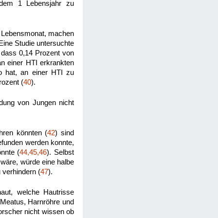
dem 1 Lebensjahr zu
 3. Lebensmonat, machen
Eine Studie untersuchte
, dass 0,14 Prozent von
n einer HTI erkrankten
o hat, an einer HTI zu
rozent (
40
).
idung von Jungen nicht
ühren könnten (
42
) sind
gefunden werden konnte,
önnte (
44,45,46
). Selbst
wäre, würde eine halbe
 verhindern (
47
).
aut, welche Hautrisse
n Meatus, Harnröhre und
Forscher nicht wissen ob