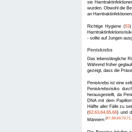
sie Harntraktinfektio
wurden. Obwohl die Bes
an Harntraktinfektionen
Richtige Hygiene (
53
)
Harntraktinfektionsris
- sollte auf Jungen au
Peniskrebs
Das lebenslängliche Ri
Während früher geglau
gezeigt, dass die Präse
Peniskrebs ist eine sel
Peniskrebsrisiko durc
herausgestellt, da Pen
DNA mit dem Papilloma
Hälfte aller Fälle zu sei
(
62,63,64,65,66
) und d
(
67,68,69,70,71,
Männern
Die Beweise häufen sic