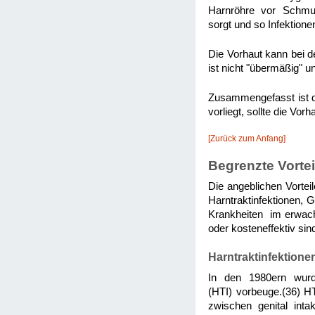
Harnröhre vor Schmutz
sorgt und so Infektione
Die Vorhaut kann bei d
ist nicht "übermäßig" 
Zusammengefasst ist di
vorliegt, sollte die Vo
[Zurück zum Anfang]
Begrenzte Vorte
Die angeblichen Vortei
Harntraktinfektionen, 
Krankheiten im erwachs
oder kosteneffektiv sin
Harntraktinfektionen
In den 1980ern wurde
(HTI) vorbeuge.(36) H
zwischen genital int