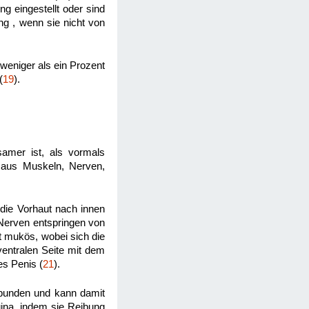
 eingestellt oder sind
ung , wenn sie nicht von
weniger als ein Prozent
(
19
).
samer ist, als vormals
e aus Muskeln, Nerven,
 die Vorhaut nach innen
nd Nerven entspringen von
st mukös, wobei sich die
ventralen Seite mit dem
es Penis (
21
).
erbunden und kann damit
gina, indem sie Reibung