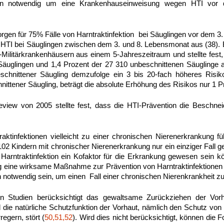
n notwendig um eine Krankenhauseinweisung wegen HTI vor 
rgen für 75% Fälle von Harntraktinfektion bei Säuglingen vor dem
 HTI bei Säuglingen zwischen dem 3. und 8. Lebensmonat aus (38). 
Militärkrankenhäusern aus einem 5-Jahreszeitraum und stellte fest
Säuglingen und 1,4 Prozent der 27 310 unbeschnittenen Säuglinge a
schnittener Säugling demzufolge ein 3 bis 20-fach höheres Risik
nittener Säugling, beträgt die absolute Erhöhung des Risikos nur 1 P
view von 2005 stellte fest, dass die HTI-Prävention die Beschne
ktinfektionen vielleicht zu einer chronischen Nierenerkrankung f
102 Kindern mit chronischer Nierenerkrankung nur ein einziger Fall 
e Harntraktinfektion ein Kofaktor für die Erkrankung gewesen sein k
 eine wirksame Maßnahme zur Prävention von Harntraktinfektionen 
 notwendig sein, um einen Fall einer chronischen Nierenkrankheit zu
en Studien berücksichtigt das gewaltsame Zurückziehen der Vorh
d die natürliche Schutzfunktion der Vorhaut, nämlich den Schutz vo
regern, stört (
50,51,52
). Wird dies nicht berücksichtigt, können die 