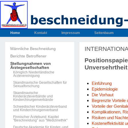
Home
Kontakt
Impressum
Seitenbaum
INTERNATIONAL
Männliche Beschneidung
Berichte Betroffener
Positionspapi
Stellungnahmen von
Unversehrthei
Ärztegesellschaften
Königlich Niederländische
Ärztevereinigung
Skandinavische Gesellschaften für
Einführung
Sexualforschung
Epidemiologie
Skandinavische
Die Vorhaut
Kinderärzteverbände und
Kinderchirurgenverbände
Begrenzte Vorteile
Vorteile der Genita
Schwedischer Kinderärzteverband
und Kinderchirurgenverband
Komplikationen, Ri
Finnischer Ärztebund: Kapitel
Risiken und Nachtei
"Beschneidung" aus "Medizinethik"
Kosteneffektivität 
Deutsche Akademie für Kinder- und