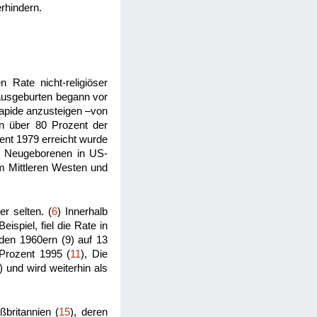
rhindern.
 Rate nicht-religiöser
hausgeburten begann vor
rapide anzusteigen –von
n über 80 Prozent der
ent 1979 erreicht wurde
en Neugeborenen in US-
m Mittleren Westen und
r selten. (
6
) Innerhalb
ispiel, fiel die Rate in
 den 1960ern (9) auf 13
Prozent 1995 (
11
), Die
) und wird weiterhin als
britannien (
15
), deren