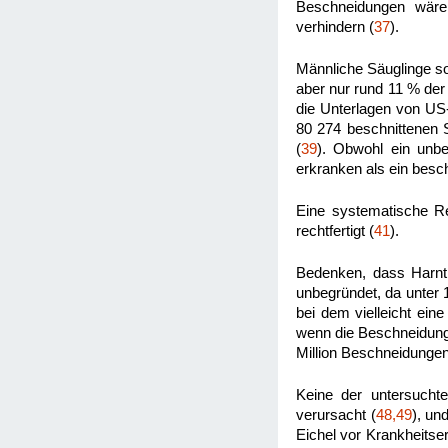
Beschneidungen wäre
verhindern (
37
).
Männliche Säuglinge so
aber nur rund 11 % der
die Unterlagen von US-
80 274 beschnittenen 
(
39
). Obwohl ein unbe
erkranken als ein besch
Eine systematische Re
rechtfertigt (
41
).
Bedenken, dass Harntra
unbegründet, da unter 
bei dem vielleicht ein
wenn die Beschneidung
Million Beschneidungen
Keine der untersucht
verursacht (
48,49
), un
Eichel vor Krankheitser