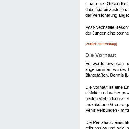
staatliches Gesundhei
dabei sie einzustellen.
der Versicherung abged
Post-Neonatale Beschne
der Jungen eine postne
[Zurück zum Anfang]
Die Vorhaut
Es wurde erwiesen, da
angenommen wurde. Die
Blutgefäßen, Dermis [L
Die Vorhaut ist eine E
einfaltet und weiter pro
beiden Verbindungsstell
mukokutane Grenze gera
Penis verbunden - mitte
Die Penishaut, einschl
reibungslos und axial gl