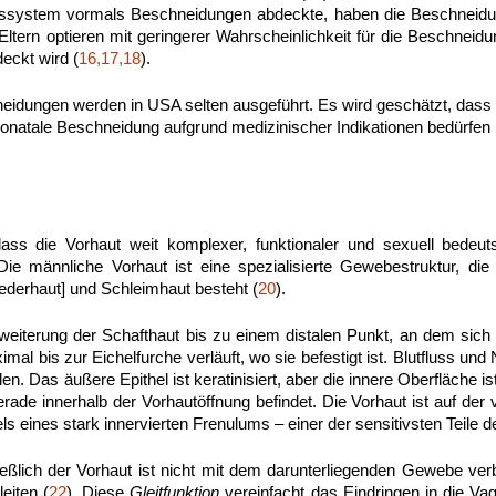
tssystem vormals Beschneidungen abdeckte, haben die Beschneidung
 Eltern optieren mit geringerer Wahrscheinlichkeit für die Beschneid
eckt wird (
16,17,18
).
idungen werden in USA selten ausgeführt. Es wird geschätzt, dass 
onatale Beschneidung aufgrund medizinischer Indikationen bedürfen 
ss die Vorhaut weit komplexer, funktionaler und sexuell bedeut
 männliche Vorhaut ist eine spezialisierte Gewebestruktur, di
ederhaut] und Schleimhaut besteht (
20
).
rweiterung der Schafthaut bis zu einem distalen Punkt, an dem sich
ximal bis zur Eichelfurche verläuft, wo sie befestigt ist. Blutfluss u
en. Das äußere Epithel ist keratinisiert, aber die innere Oberfläche i
de innerhalb der Vorhautöffnung befindet. Die Vorhaut ist auf der 
ls eines stark innervierten Frenulums – einer der sensitivsten Teile d
ießlich der Vorhaut ist nicht mit dem darunterliegenden Gewebe v
eiten (
22
). Diese
Gleitfunktion
vereinfacht das Eindringen in die Va