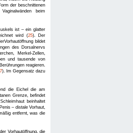
Form der beschnittenen
 Vaginalwänden beim
kels ist – ein glatter
ichnet wird (
25
). Der
erVorhautöffnung bildet
lungen des Dorsalnervs
perchen, Merkel-Zellen,
ypen und tausende von
Berührungen reagieren.
7
). Im Gegensatz dazu
end die Eichel die am
tanen Grenze, befindet
Schleimhaut beinhaltet
Penis – distale Vorhaut,
äßig entfernt, was die
der Vorhautöffnung, die