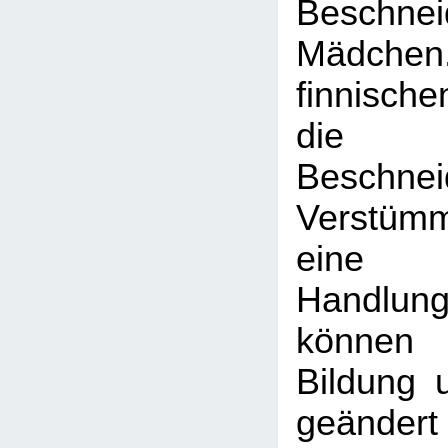
Beschn
Mädche
finnisch
die w
Beschn
Verstü
eine 
Handlung
können 
Bildung 
geändert