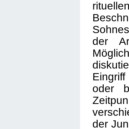
rituelle
Beschn
Sohnes 
der A
Möglich
diskut
Eingrif
oder 
Zeit
versch
der Jun