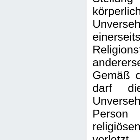
körperlic
Unversehr
einer
Religionsf
anderer
Gemäß d
darf di
Unverse
Person
religiö
verletz