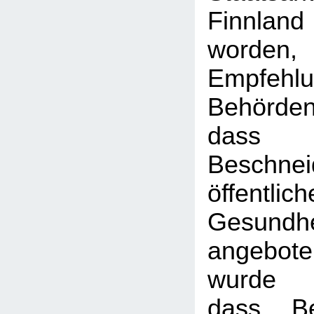
Finnla
worde
Empfeh
Behörden
dass 
Beschne
öffentlic
Gesundh
angebot
wurde a
dass Be