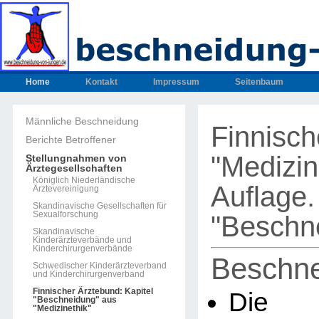
Home
Kontakt
Impressum
Seitenbaum
Männliche Beschneidung
Finnisch
Berichte Betroffener
"Medizin
Stellungnahmen von
Ärztegesellschaften
Königlich Niederländische
Auflage.
Ärztevereinigung
Skandinavische Gesellschaften für
Sexualforschung
"Beschn
Skandinavische
Kinderärzteverbände und
Kinderchirurgenverbände
Beschn
Schwedischer Kinderärzteverband
und Kinderchirurgenverband
Finnischer Ärztebund: Kapitel
Die B
"Beschneidung" aus
"Medizinethik"