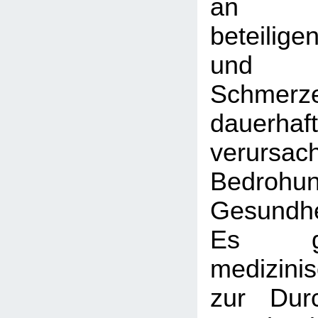
an Ha
beteilige
und c
Schmerz
dauerha
verursa
Bedroh
Gesundhe
Es gi
medizin
zur Dur