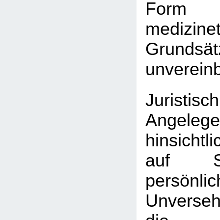
For
medizine
Grundsät
unverein
Juristi
Angelege
hinsichtl
auf S
persönli
Unverse