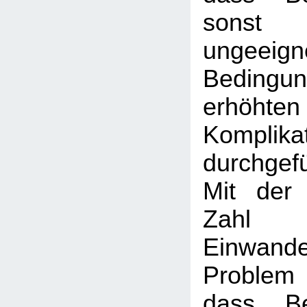
sons
ungeeign
Bedingun
erhöhte
Komplika
durchge
Mit der
Zahl m
Einwand
Problem
dass Be