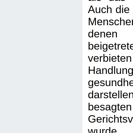
Auch die 
Menschen
denen
beiget
verbiet
Handlun
gesundhei
darstel
besagten
Gerichts
wurde 