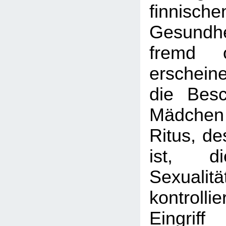
finnische
Gesundh
fremd o
erscheine
die Bes
Mädchen
Ritus, d
ist, di
Sexua
kontrol
Eingrif