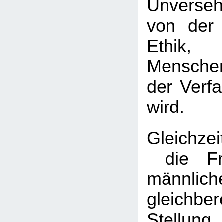
Unversehr
von der 
Eth
Mensche
der Verfa
wird.
Gleichze
die Fr
männlich
gleichber
Stellung