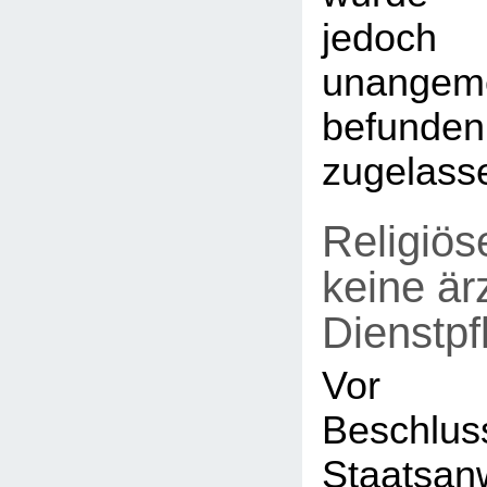
jed
unangem
befunde
zugelass
Religiös
keine är
Dienstpf
Vor 
Besch
Staatsa