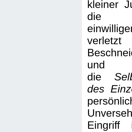
kleiner 
die O
einwil
verl
Beschne
und j
die
Sel
des Einz
persönlic
Unverse
Eingriff