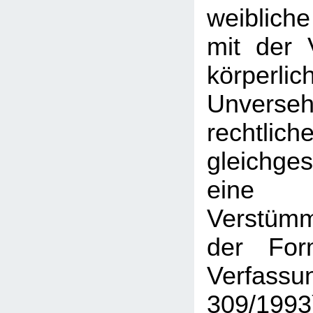
weiblich
mit der 
körperlic
Unverse
rechtl
gleichge
eine
Verstüm
der For
Verfa
309/199