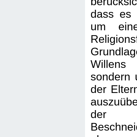
berücksi
dass es s
um ein
Religion
Grundlag
Willen
sondern 
der Elter
auszuüben
der m
Beschn