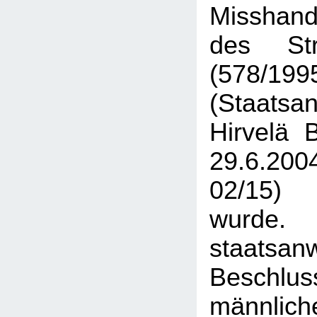
Misshand
des Str
(578/199
(Staats
Hirvelä 
29.6.2
02/15)
wurde.
staatsanw
Beschlu
männl