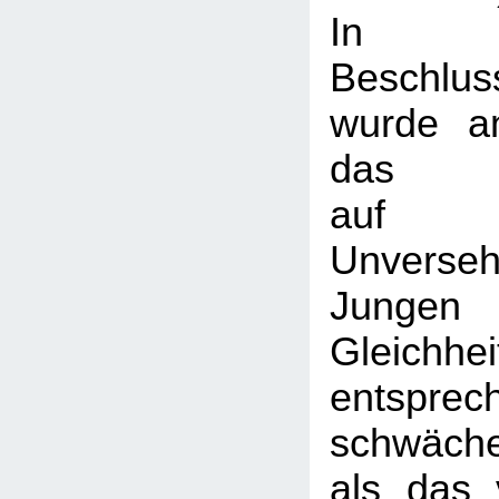
In
Beschlus
wurde an
das
auf k
Unverse
Jun
Gleichhei
entspre
schwäch
als das