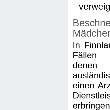
verwei
Beschne
Mädche
In Finnl
Fällen
den
ausländi
einen Arz
Dienstl
erbringe