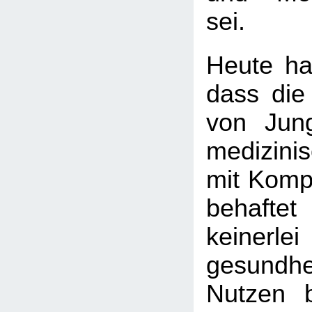
sei.
Heute hat
dass die
von Jun
medizini
mit Kompl
behaft
keinerlei
gesundhei
Nutzen b