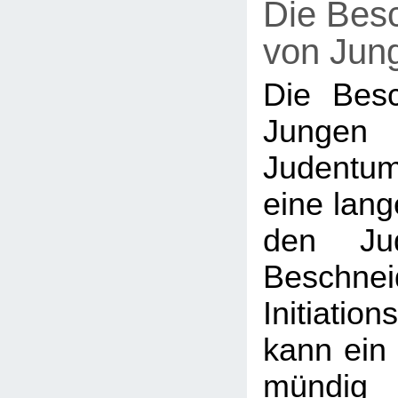
Die Bes
von Jun
Die Bes
Junge
Judentum
eine lang
den Ju
Beschn
Initiation
kann ein 
mündig