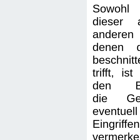
Sow
dieser 
anderen S
denen d
beschni
trifft, i
den B
die Ges
eventue
Eingr
vermerk