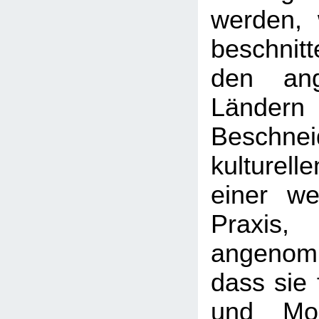
werden, 
beschnitte
den ang
Länder
Beschn
kulturel
einer wei
Pra
angeno
dass sie 
und Mora