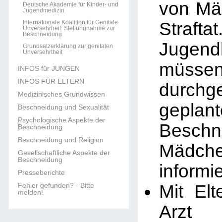
von Mä
Deutsche Akademie für Kinder- und
Jugendmedizin
Straftat
Internationale Koalition für Genitale
Unversehrheit: Stellungnahme zur
Beschneidung
Jugend
Grundsatzerklärung zur genitalen
Unversehrtheit
müs
INFOS für JUNGEN
INFOS FÜR ELTERN
durchg
Medizinisches Grundwissen
geplant
Beschneidung und Sexualität
Psychologische Aspekte der
Beschn
Beschneidung
Beschneidung und Religion
Mädche
Gesellschaftliche Aspekte der
Beschneidung
informi
Presseberichte
Mit Elt
Fehler gefunden? - Bitte
melden!
Arzt 