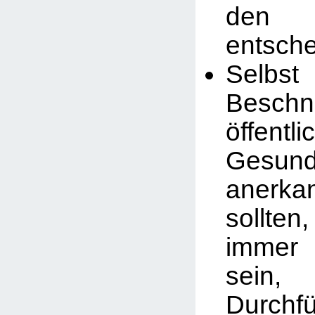
den 
entsche
Selbst
Besch
öffentli
Gesund
anerk
sollten
immer
sei
Durch