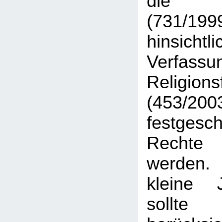
die V
(731/
hinsichtl
Verfass
Religions
(453/200
festgesc
Rechte
werden
kleine 
sollte