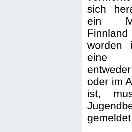
sich hera
ein M
Finnlan
worden 
eine B
entwede
oder im A
ist, mu
Jugendb
gemeldet