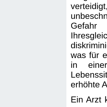
verteidi
unbesch
Gefahr 
Ihresglei
diskrimin
was für e
in eine
Lebenss
erhöhte A
Ein Arzt 