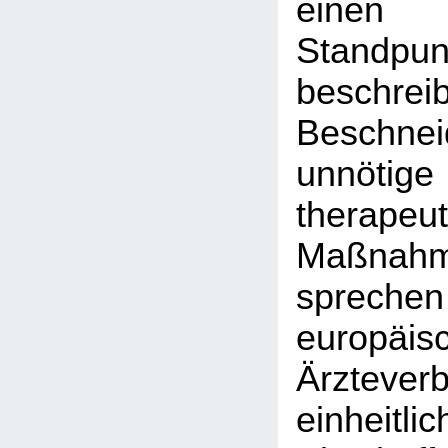
einen
Stand
besch
Beschn
unnötig
therapeut
Maßnah
sprec
europäis
Ärztever
einheit