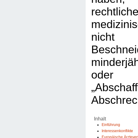
rechtlic
medizini
nicht 
Beschnei
minderjä
ode
„Abscha
Abschrec
Inhalt
Einführung
Interessenkonflikte
Europäische Ärzteve