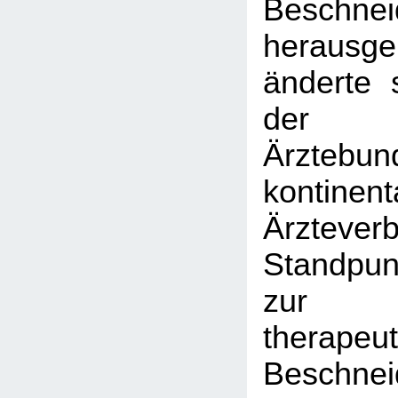
Beschnei
herausg
änderte 
der F
Ärztebu
kontinent
Ärztev
Standpun
zur
therapeu
Beschnei