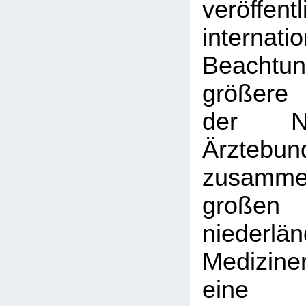
veröffent
interna
Beachtu
größere 
der Nie
Ärztebun
zusamme
großen
niederlä
Medizine
eine 