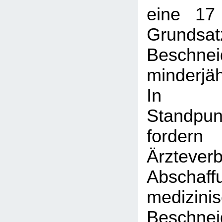
eine 17
Grundsat
Beschnei
minderjä
In 
Standpun
ford
Ärztev
Absch
medizini
Beschn