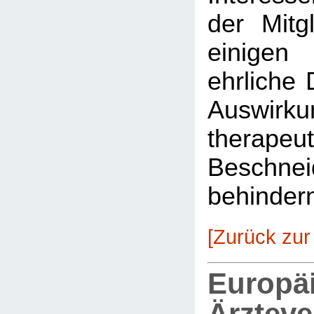
der Mitg
einigen
ehrliche 
Auswirkun
therapeu
Beschnei
behinder
[Zurück zur
Europä
Ärztev