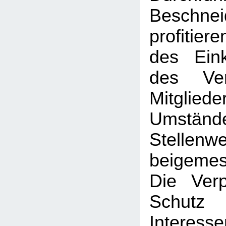
Beschne
profitier
des Ein
des Ve
Mitglied
Umständ
Stellenwe
beigeme
Die Verp
Schut
Interesse