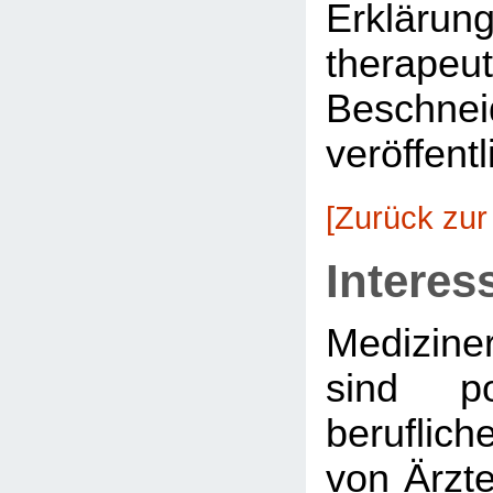
Erkläru
therapeu
Beschnei
veröffentl
[Zurück zur
Interes
Medizine
sind po
beruflich
von Ärzte