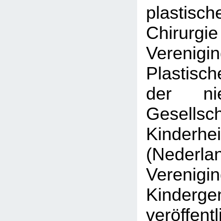
plastisch
Chirurgi
Veren
Plastisc
der nie
Gesell
Kinderhe
(Nederla
Veren
Kinderge
veröffen