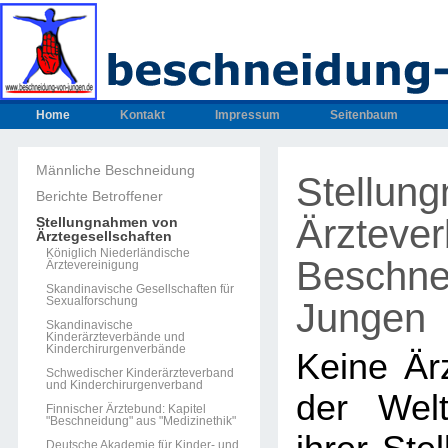
Home
Kontakt
Impressum
Seitenbaum
Männliche Beschneidung
Stellun
Berichte Betroffener
Ärzteve
Stellungnahmen von
Ärztegesellschaften
Königlich Niederländische
Beschne
Ärztevereinigung
Skandinavische Gesellschaften für
Sexualforschung
Jungen
Skandinavische
Kinderärzteverbände und
Kinderchirurgenverbände
Keine Ärz
Schwedischer Kinderärzteverband
und Kinderchirurgenverband
der Welt
Finnischer Ärztebund: Kapitel
"Beschneidung" aus "Medizinethik"
Deutsche Akademie für Kinder- und