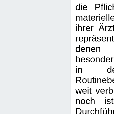
die Pfli
materiel
ihrer Ärz
repräse
denen
besonder
in de
Routineb
weit verb
noch is
Durchf