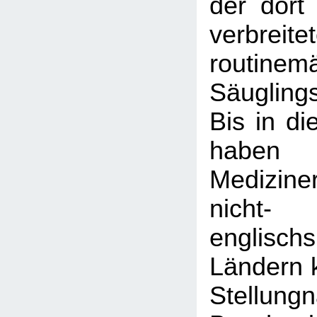
der dort
verbreite
routinem
Säugling
Bis in di
haben
Medizine
nicht-
englisch
Ländern k
Stellun