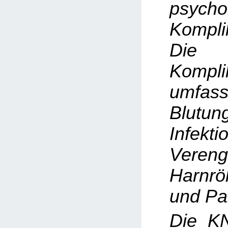
psycho
Kompli
Die h
Kompli
umfas
Blutun
Infekti
Veren
Harnrö
und Pa
Die K