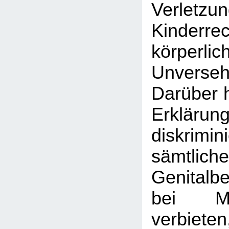
Verle
Kinder
körperlic
Unversehr
Darüber h
Erklärun
diskrim
sämtlic
Genitalb
bei M
verbiet