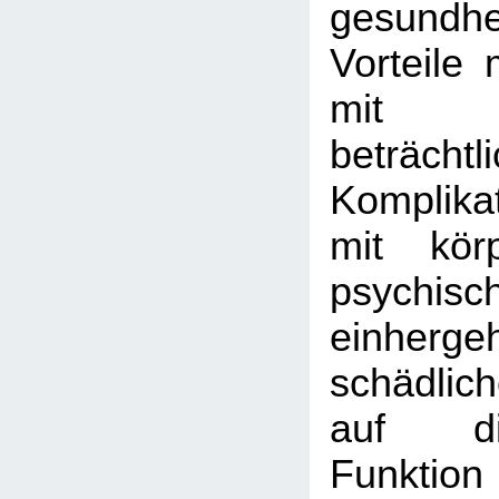
gesundhei
Vorteile 
mit
beträchtl
Komplika
mit kör
psychis
einher
schädlic
auf di
Funktion