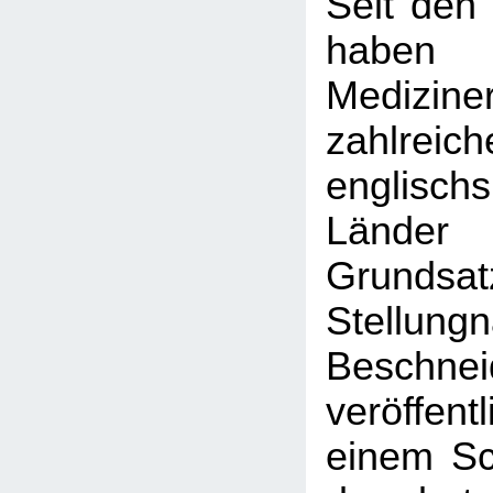
Seit den
haben
Medizine
zahlreich
englischs
Länder
Grundsatz
Stellun
Beschnei
veröffent
einem Sc