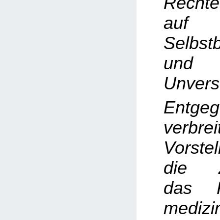
Rechte
auf
Selbst
und k
Unverse
Entge
verbrei
Vorste
die Z
das R
medizi