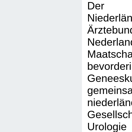
Der K
Niederlä
Ärztebun
Nederlan
Maatsc
bevor
Geneesku
gemein
niederlä
Gesell
Urol