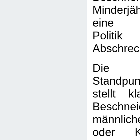
Minderj
eine k
Poli
Abschrec
Die
Standpun
stellt k
Beschnei
männlic
oder K