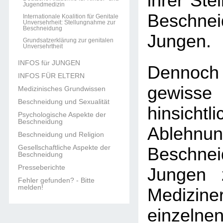
ihrer Ste
Jugendmedizin
Beschn
Internationale Koalition für Genitale
Unversehrheit: Stellungnahme zur
Beschneidung
Jungen.
Grundsatzerklärung zur genitalen
Unversehrtheit
INFOS für JUNGEN
Dennoch
INFOS FÜR ELTERN
gewisse
Medizinisches Grundwissen
Beschneidung und Sexualität
hinsic
Psychologische Aspekte der
Beschneidung
Ableh
Beschneidung und Religion
Gesellschaftliche Aspekte der
Beschn
Beschneidung
Presseberichte
Jungen 
Fehler gefunden? - Bitte
melden!
Medizine
einzel