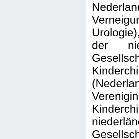
Nederlan
Verne
Urologie)
der nie
Gesell
Kinderchi
(Nederla
Veren
Kinderch
niederlä
Gesell