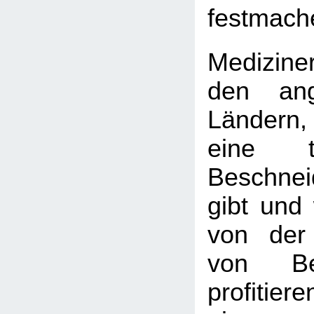
festmach
Medizine
den ang
Ländern
eine tie
Beschnei
gibt und 
von der
von Bes
profitie