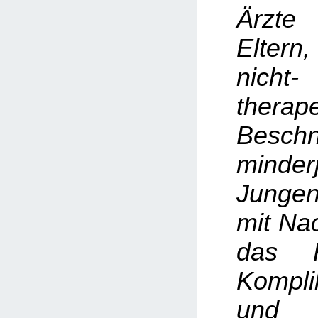
Ärzte
Elter
nicht-
therap
Beschn
minderj
Junge
mit Na
das R
Kompli
und 