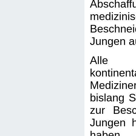
Absch
medizini
Beschn
Jungen a
Alle
kontinen
Medizine
bislang 
zur Bes
Jungen h
haben, 