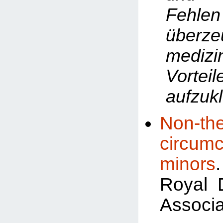
Fehlen
überze
medizi
Vorteil
aufzukl
Non-the
circum
minors
Royal 
Associa