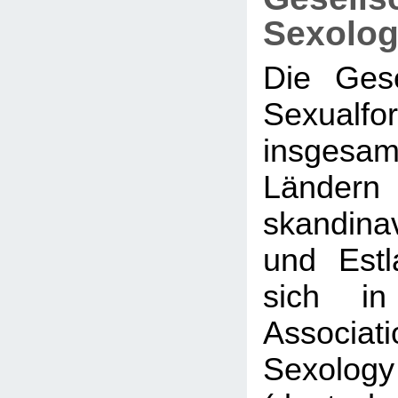
Sexolog
Die Gese
Sexualf
insge
Ländern
skandina
und Est
sich in
Associati
Sexol