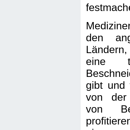
festmach
Medizine
den ang
Ländern
eine tie
Beschnei
gibt und 
von der
von Bes
profitie