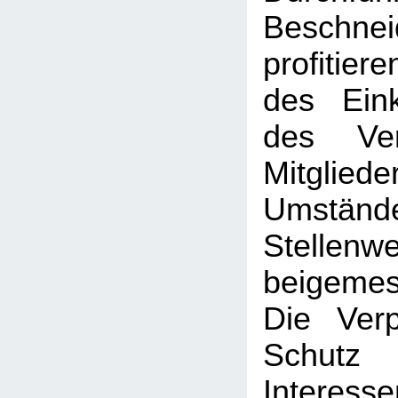
Beschne
profitier
des Ein
des Ve
Mitglied
Umständ
Stellenwe
beigeme
Die Verp
Schut
Interesse