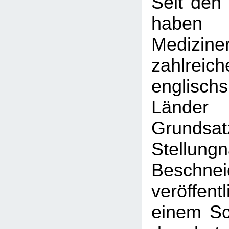
Seit den
haben
Medizine
zahlreich
englischs
Länder
Grundsatz
Stellun
Beschnei
veröffent
einem Sc