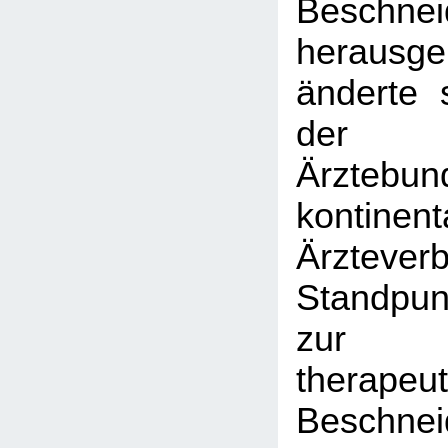
Beschnei
herausg
änderte 
der F
Ärztebu
kontinent
Ärztev
Standpun
zur
therapeu
Beschnei