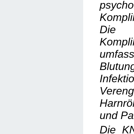
psycho
Kompli
Die h
Kompli
umfas
Blutun
Infekti
Veren
Harnrö
und Pa
Die K