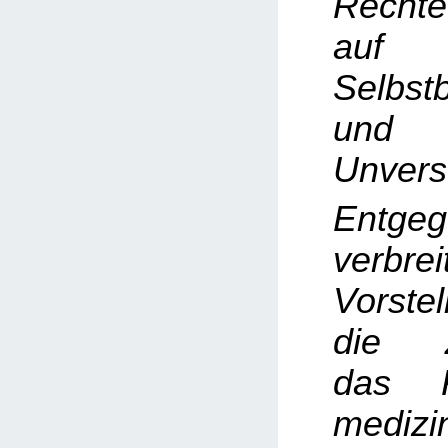
Rechte
auf
Selbst
und k
Unverse
Entge
verbrei
Vorste
die Z
das R
medizi