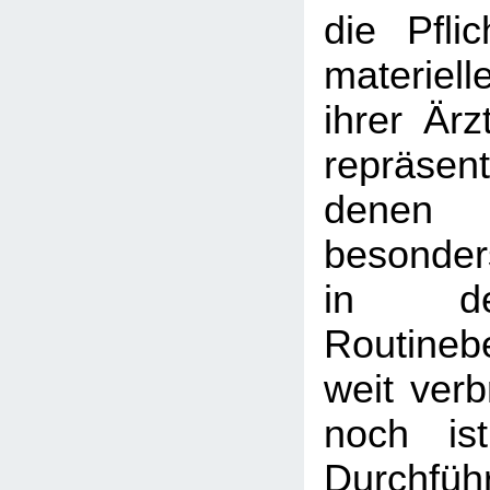
die Pfli
materiel
ihrer Ärz
repräse
denen
besonder
in de
Routineb
weit verb
noch is
Durchf