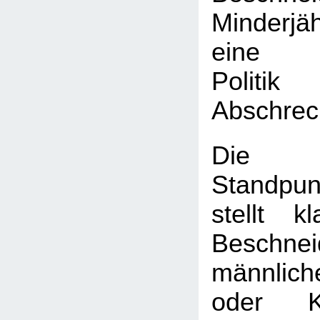
Minderj
eine k
Poli
Abschrec
Die
Standpun
stellt k
Beschnei
männlic
oder K