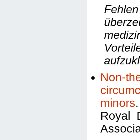
Fehlen
überze
medizi
Vorteil
aufzukl
Non-the
circum
minors
Royal 
Associa