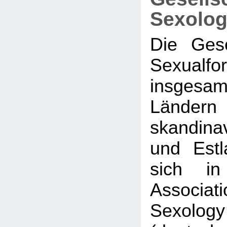
Sexolog
Die Gese
Sexualf
insge
Ländern
skandina
und Est
sich in
Associati
Sexol