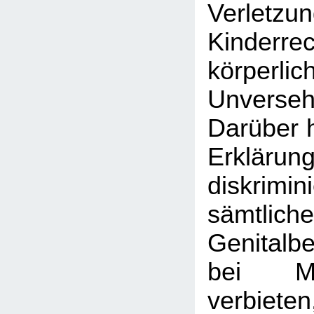
Verle
Kinder
körperlic
Unversehr
Darüber h
Erklärun
diskrim
sämtlic
Genitalb
bei M
verbiet