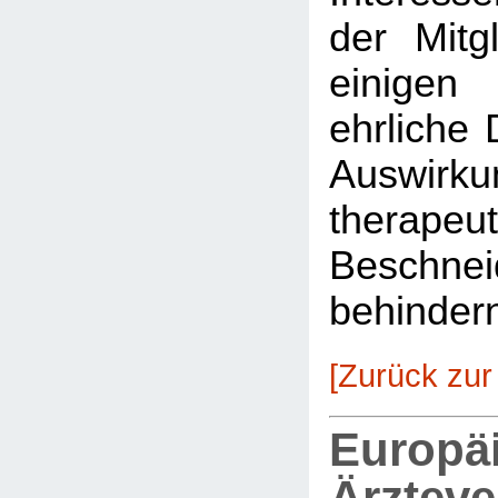
der Mitg
einigen
ehrliche 
Auswirkun
therapeu
Beschnei
behinder
[Zurück zur
Europä
Ärztev