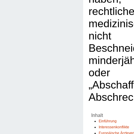
rechtlic
medizini
nicht 
Beschnei
minderjä
ode
„Abscha
Abschrec
Inhalt
Einführung
Interessenkonflikte
Europäische Ärzteve