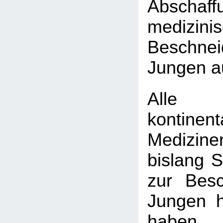
Absch
medizini
Beschn
Jungen a
Alle
kontinen
Medizine
bislang 
zur Bes
Jungen h
haben, 