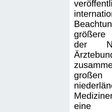
veröffent
interna
Beachtu
größere 
der Nie
Ärztebun
zusamme
großen
niederlä
Medizine
eine 