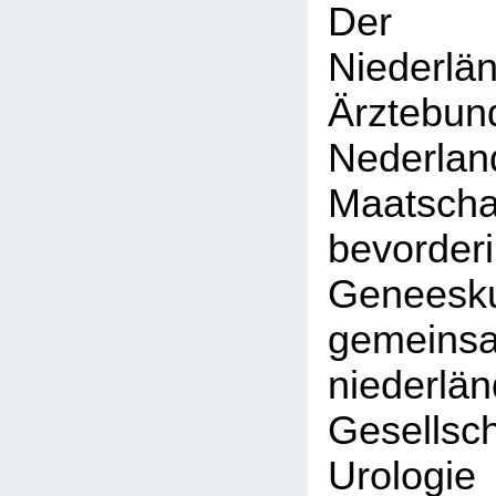
Der K
Niederlä
Ärztebun
Nederlan
Maatsc
bevor
Geneesku
gemein
niederlä
Gesell
Urol