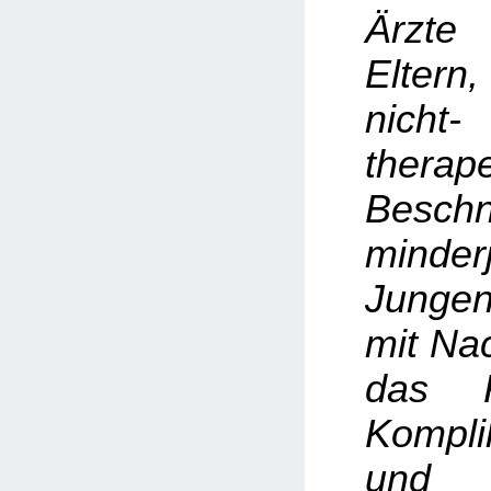
Ärzte
Elter
nicht-
therap
Beschn
minderj
Junge
mit Na
das R
Kompli
und 