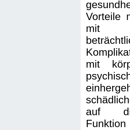
gesundhei
Vorteile 
mit
beträchtl
Komplika
mit kör
psychis
einher
schädlic
auf di
Funktion