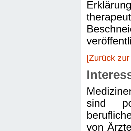
Erkläru
therapeu
Beschnei
veröffentl
[Zurück zur
Interes
Medizine
sind po
beruflich
von Ärzte