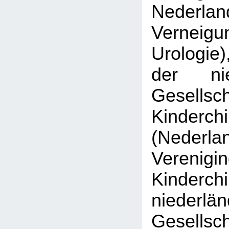
Nederlan
Verne
Urologie)
der nie
Gesell
Kinderchi
(Nederla
Veren
Kinderch
niederlä
Gesell