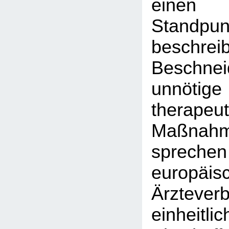
einen
Stand
besch
Beschn
unnötig
therapeut
Maßnah
sprec
europäis
Ärztever
einheit