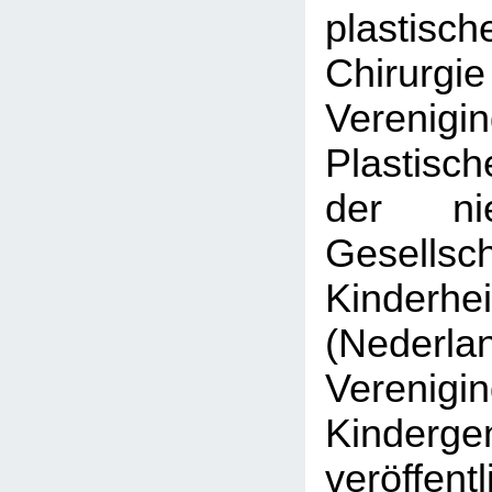
plastisch
Chirurgi
Veren
Plastisc
der nie
Gesell
Kinderhe
(Nederla
Veren
Kinderge
veröffen