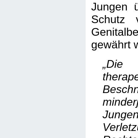
Jungen ü
Schutz 
Genitalb
gewährt w
„Die
therap
Beschn
minderj
Junge
Verle