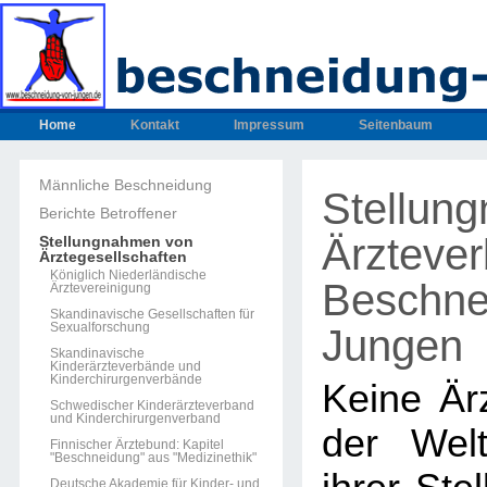
Home
Kontakt
Impressum
Seitenbaum
Männliche Beschneidung
Stellun
Berichte Betroffener
Ärzteve
Stellungnahmen von
Ärztegesellschaften
Königlich Niederländische
Beschne
Ärztevereinigung
Skandinavische Gesellschaften für
Sexualforschung
Jungen
Skandinavische
Kinderärzteverbände und
Kinderchirurgenverbände
Keine Ärz
Schwedischer Kinderärzteverband
und Kinderchirurgenverband
der Welt
Finnischer Ärztebund: Kapitel
"Beschneidung" aus "Medizinethik"
Deutsche Akademie für Kinder- und