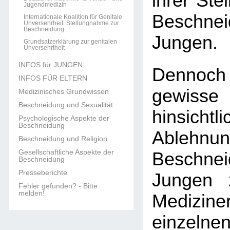
ihrer Ste
Jugendmedizin
Beschn
Internationale Koalition für Genitale
Unversehrheit: Stellungnahme zur
Beschneidung
Jungen.
Grundsatzerklärung zur genitalen
Unversehrtheit
INFOS für JUNGEN
Dennoch
INFOS FÜR ELTERN
gewisse
Medizinisches Grundwissen
Beschneidung und Sexualität
hinsic
Psychologische Aspekte der
Beschneidung
Ableh
Beschneidung und Religion
Gesellschaftliche Aspekte der
Beschn
Beschneidung
Presseberichte
Jungen 
Fehler gefunden? - Bitte
melden!
Medizine
einzel