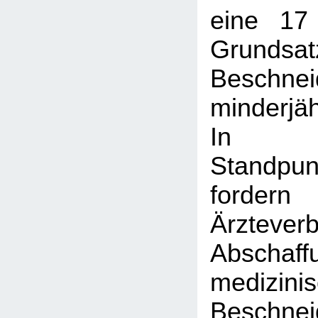
eine 17
Grundsat
Beschnei
minderjä
In 
Standpun
ford
Ärztev
Absch
medizini
Beschn