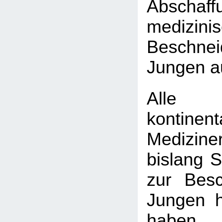
Absch
medizini
Beschn
Jungen a
Alle
kontinen
Medizine
bislang 
zur Bes
Jungen h
haben, 