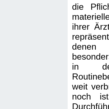
die Pfli
materiel
ihrer Ärz
repräse
denen
besonder
in de
Routineb
weit verb
noch is
Durchf