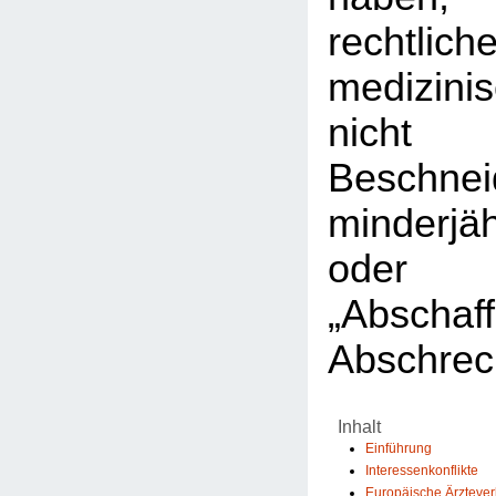
rechtlic
medizini
nicht 
Beschnei
minderjä
ode
„Abscha
Abschrec
Inhalt
Einführung
Interessenkonflikte
Europäische Ärzteve