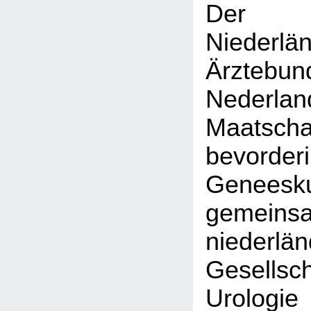
Der K
Niederlä
Ärztebun
Nederlan
Maatsc
bevor
Geneesku
gemein
niederlä
Gesell
Urol