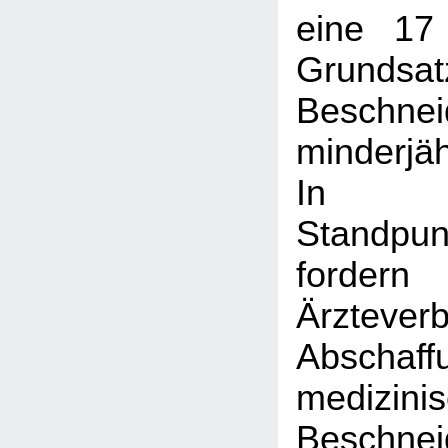
eine 17
Grundsat
Beschnei
minderjä
In 
Standpun
ford
Ärztev
Absch
medizini
Beschn