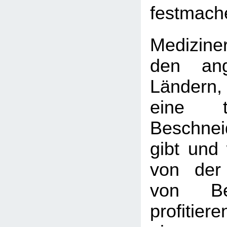
festmach
Medizine
den ang
Ländern
eine tie
Beschnei
gibt und 
von der
von Bes
profitie