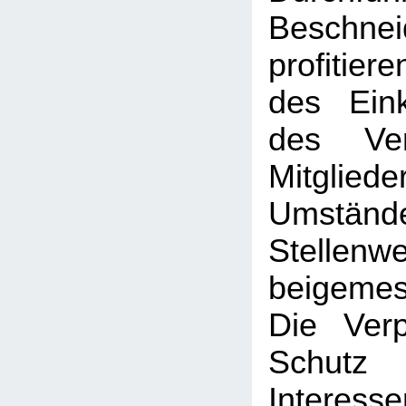
Beschne
profitier
des Ein
des Ve
Mitglied
Umständ
Stellenwe
beigeme
Die Verp
Schut
Interesse