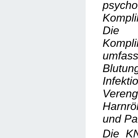
psycho
Kompli
Die h
Kompli
umfas
Blutun
Infekti
Veren
Harnrö
und Pa
Die K