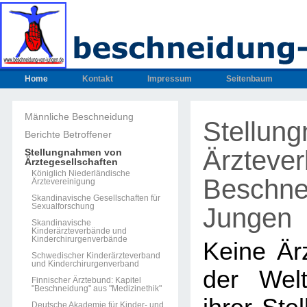
Home
Kontakt
Impressum
Seitenbaum
Männliche Beschneidung
Stellun
Berichte Betroffener
Ärzteve
Stellungnahmen von
Ärztegesellschaften
Königlich Niederländische
Beschne
Ärztevereinigung
Skandinavische Gesellschaften für
Sexualforschung
Jungen
Skandinavische
Kinderärzteverbände und
Kinderchirurgenverbände
Keine Ärz
Schwedischer Kinderärzteverband
und Kinderchirurgenverband
der Welt
Finnischer Ärztebund: Kapitel
"Beschneidung" aus "Medizinethik"
Deutsche Akademie für Kinder- und