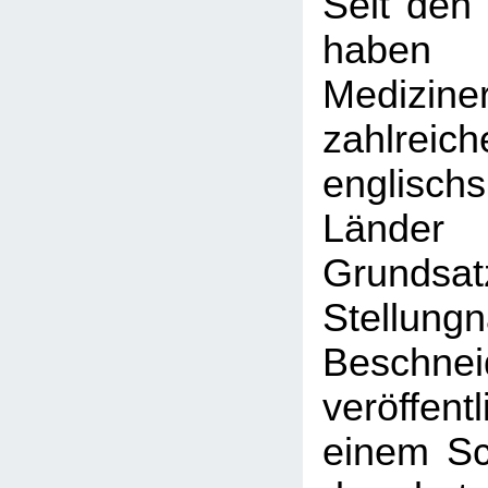
Seit den
haben
Medizine
zahlreich
englischs
Länder
Grundsatz
Stellun
Beschnei
veröffent
einem Sc