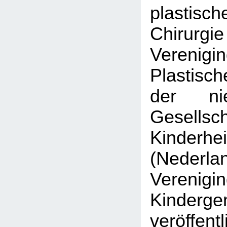
plastisch
Chirurgi
Veren
Plastisc
der nie
Gesell
Kinderhe
(Nederla
Veren
Kinderge
veröffen