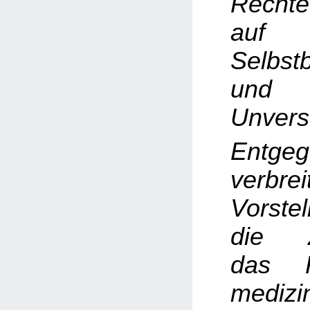
Rechte
auf
Selbst
und k
Unverse
Entge
verbrei
Vorste
die Z
das R
medizi