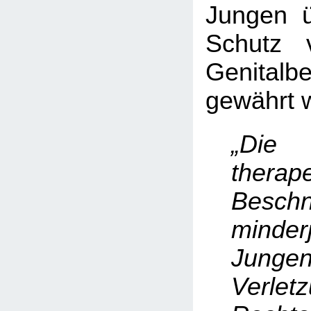
Jungen ü
Schutz 
Genitalb
gewährt w
„Die
therap
Beschn
minderj
Junge
Verle