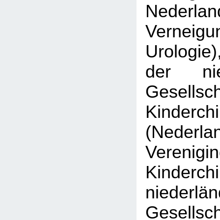
Nederlan
Verne
Urologie)
der nie
Gesell
Kinderchi
(Nederla
Veren
Kinderch
niederlä
Gesell