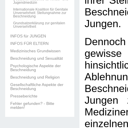
ihrer Ste
Jugendmedizin
Beschn
Internationale Koalition für Genitale
Unversehrheit: Stellungnahme zur
Beschneidung
Jungen.
Grundsatzerklärung zur genitalen
Unversehrtheit
INFOS für JUNGEN
Dennoch
INFOS FÜR ELTERN
gewisse
Medizinisches Grundwissen
Beschneidung und Sexualität
hinsic
Psychologische Aspekte der
Beschneidung
Ableh
Beschneidung und Religion
Gesellschaftliche Aspekte der
Beschn
Beschneidung
Presseberichte
Jungen 
Fehler gefunden? - Bitte
melden!
Medizine
einzel