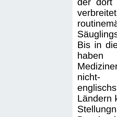
der dort
verbreite
routinem
Säugling
Bis in di
haben
Medizine
nicht-
englisch
Ländern k
Stellun