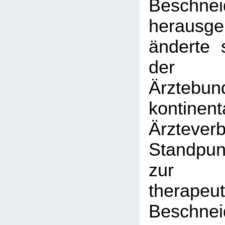
Beschnei
herausg
änderte 
der F
Ärztebu
kontinent
Ärztev
Standpun
zur
therapeu
Beschnei