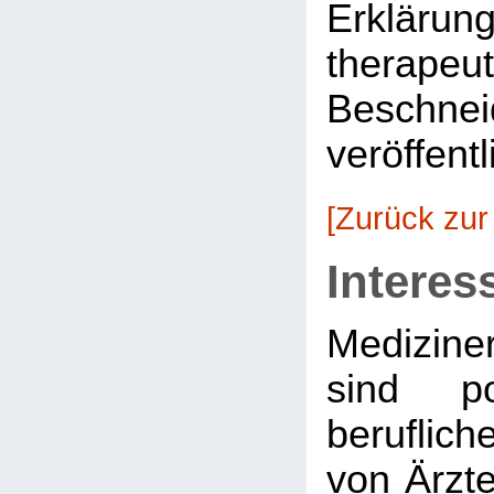
Erkläru
therapeu
Beschnei
veröffentl
[Zurück zur
Interes
Medizine
sind po
beruflich
von Ärzte