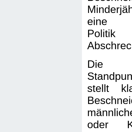
Minderj
eine k
Poli
Abschrec
Die
Standpun
stellt k
Beschnei
männlic
oder K