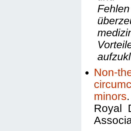
Fehlen
überze
medizi
Vorteil
aufzukl
Non-the
circum
minors
Royal 
Associa