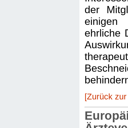
der Mitg
einigen
ehrliche 
Auswirkun
therapeu
Beschnei
behinder
[Zurück zur
Europä
Ärztev