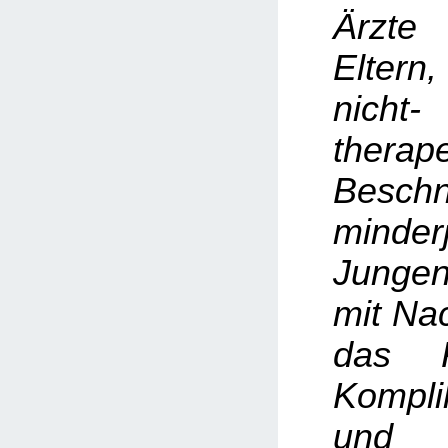
Ärzte
Elter
nicht-
therap
Beschn
minderj
Junge
mit Na
das R
Kompli
und 