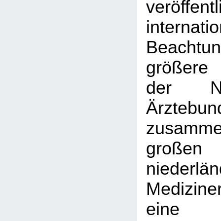
veröffent
interna
Beachtu
größere 
der Nie
Ärztebun
zusamme
großen
niederlä
Medizine
eine 