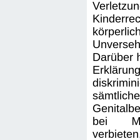
Verle
Kinder
körperlic
Unversehr
Darüber h
Erklärun
diskrim
sämtlic
Genitalb
bei M
verbiet