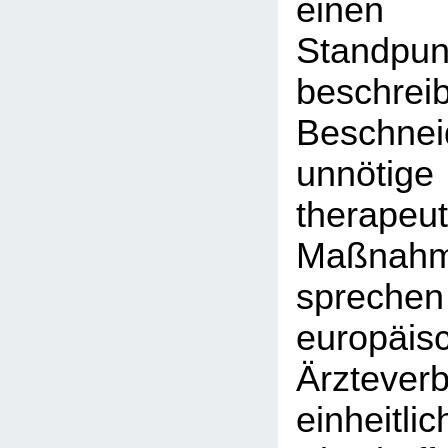
einen
Stand
besch
Beschn
unnötig
therapeut
Maßnah
sprec
europäis
Ärztever
einheit