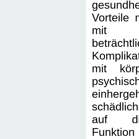
gesundhei
Vorteile 
mit
beträchtl
Komplika
mit kör
psychis
einher
schädlic
auf di
Funktion