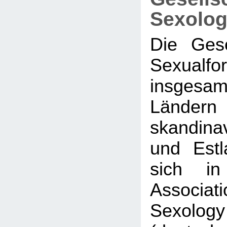
Sexolog
Die Gese
Sexualf
insge
Ländern
skandina
und Est
sich in
Associati
Sexol