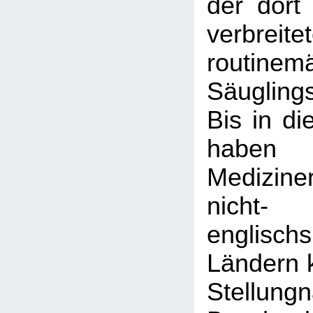
der dort
verbreite
routinem
Säugling
Bis in di
haben
Medizine
nicht-
englisch
Ländern k
Stellun