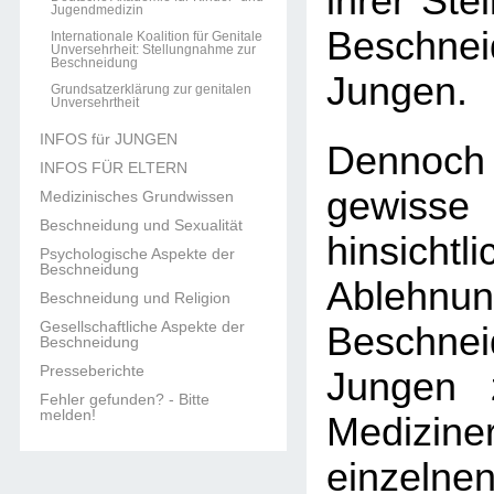
ihrer Ste
Jugendmedizin
Beschn
Internationale Koalition für Genitale
Unversehrheit: Stellungnahme zur
Beschneidung
Jungen.
Grundsatzerklärung zur genitalen
Unversehrtheit
INFOS für JUNGEN
Dennoch
INFOS FÜR ELTERN
gewisse
Medizinisches Grundwissen
Beschneidung und Sexualität
hinsic
Psychologische Aspekte der
Beschneidung
Ableh
Beschneidung und Religion
Gesellschaftliche Aspekte der
Beschn
Beschneidung
Presseberichte
Jungen 
Fehler gefunden? - Bitte
melden!
Medizine
einzel