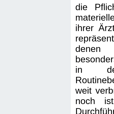
die Pfli
materiel
ihrer Ärz
repräse
denen
besonder
in de
Routineb
weit verb
noch is
Durchf