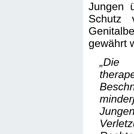
Jungen ü
Schutz 
Genitalb
gewährt w
„Die
therap
Beschn
minderj
Junge
Verle