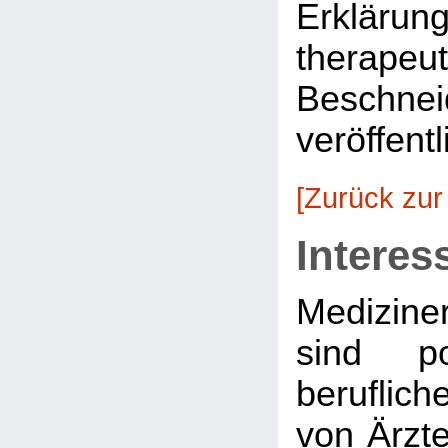
Erkläru
therapeu
Beschnei
veröffentl
[Zurück zur
Interes
Medizine
sind po
beruflich
von Ärzte