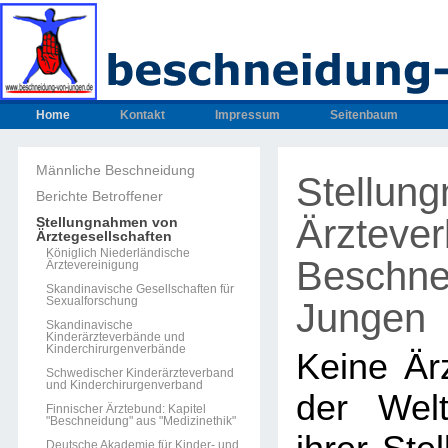
Home
Kontakt
Impressum
Seitenbaum
Männliche Beschneidung
Stellun
Berichte Betroffener
Ärzteve
Stellungnahmen von
Ärztegesellschaften
Königlich Niederländische
Beschne
Ärztevereinigung
Skandinavische Gesellschaften für
Sexualforschung
Jungen
Skandinavische
Kinderärzteverbände und
Kinderchirurgenverbände
Keine Ärz
Schwedischer Kinderärzteverband
und Kinderchirurgenverband
der Welt
Finnischer Ärztebund: Kapitel
"Beschneidung" aus "Medizinethik"
Deutsche Akademie für Kinder- und