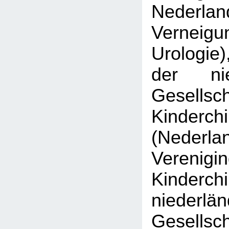
Nederlan
Verne
Urologie)
der nie
Gesell
Kinderchi
(Nederla
Veren
Kinderch
niederlä
Gesell