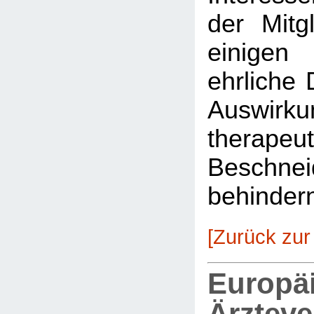
der Mitg
einigen
ehrliche 
Auswirkun
therapeu
Beschnei
behinder
[Zurück zur
Europä
Ärztev