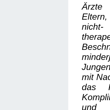
Ärzte
Elter
nicht-
therap
Beschn
minderj
Junge
mit Na
das R
Kompli
und 