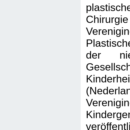
plastisch
Chirurgi
Veren
Plastisc
der nie
Gesell
Kinderhe
(Nederla
Veren
Kinderge
veröffen