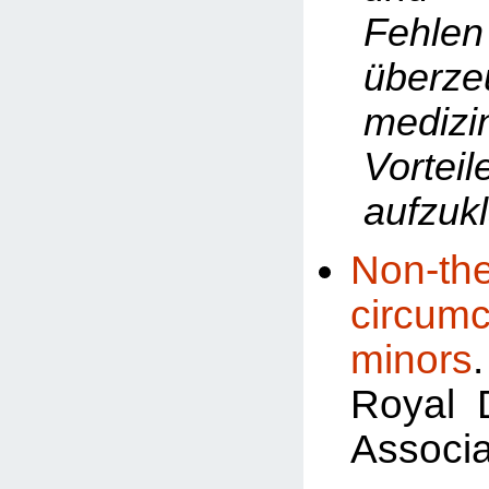
Fehlen
überze
medizi
Vorteil
aufzukl
Non-the
circum
minors
Royal 
Associa