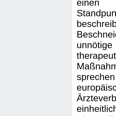
einen
Stand
besch
Beschn
unnötig
therapeut
Maßnah
sprec
europäis
Ärztever
einheit