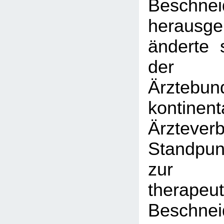
Beschnei
herausg
änderte 
der F
Ärztebu
kontinent
Ärztev
Standpun
zur
therapeu
Beschnei