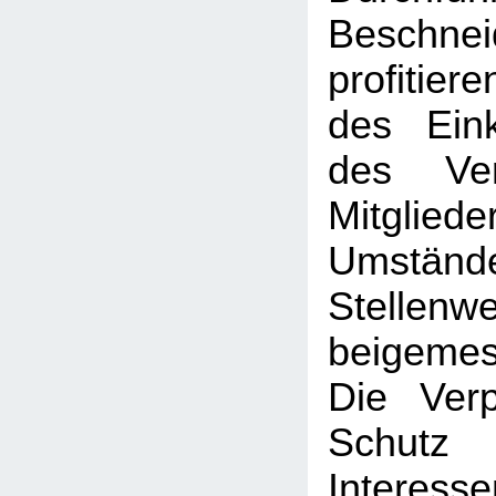
Beschne
profitier
des Ein
des Ve
Mitglied
Umständ
Stellenwe
beigeme
Die Verp
Schut
Interesse