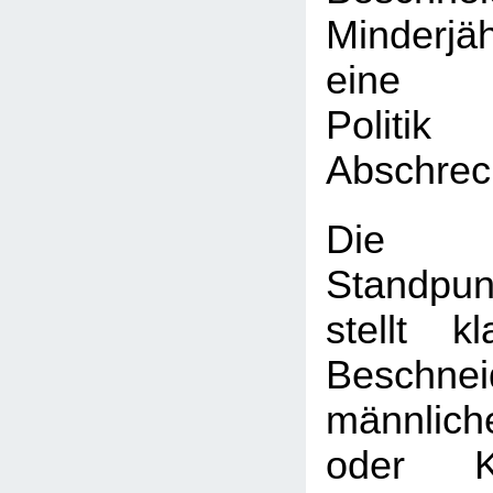
Minderj
eine k
Poli
Abschrec
Die
Standpun
stellt k
Beschnei
männlic
oder K