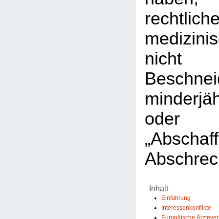
rechtlic
medizini
nicht 
Beschnei
minderjä
ode
„Abscha
Abschrec
Inhalt
Einführung
Interessenkonflikte
Europäische Ärzteve