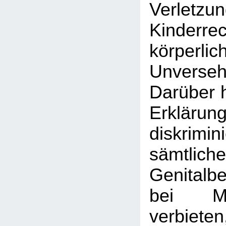
Verle
Kinder
körperlic
Unversehr
Darüber h
Erklärun
diskrim
sämtlic
Genitalb
bei M
verbiet