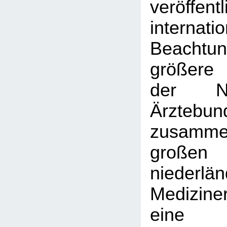
veröffent
interna
Beachtu
größere 
der Nie
Ärztebun
zusamme
großen
niederlä
Medizine
eine 