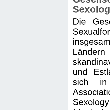
Sexolog
Die Gese
Sexualf
insge
Ländern
skandina
und Est
sich in
Associati
Sexol