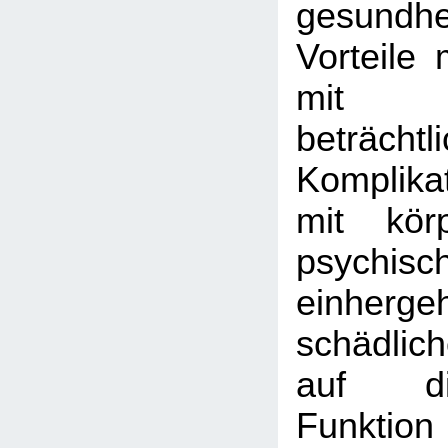
gesundhei
Vorteile 
mit
beträchtl
Komplika
mit kör
psychis
einher
schädlic
auf di
Funktion