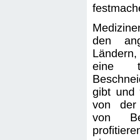
festmach
Medizine
den ang
Ländern
eine tie
Beschnei
gibt und 
von der
von Bes
profitie