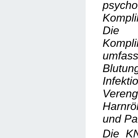
psycho
Kompli
Die h
Kompli
umfas
Blutun
Infekti
Veren
Harnrö
und Pa
Die K