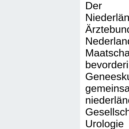
Der K
Niederlä
Ärztebun
Nederlan
Maatsc
bevor
Geneesku
gemein
niederlä
Gesell
Urol