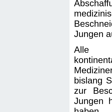
Absch
medizini
Beschn
Jungen a
Alle
kontinen
Medizine
bislang 
zur Bes
Jungen h
haben, 