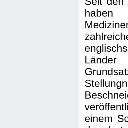
Seit den
haben
Medizine
zahlreich
englischs
Länder
Grundsatz
Stellun
Beschnei
veröffent
einem Sc