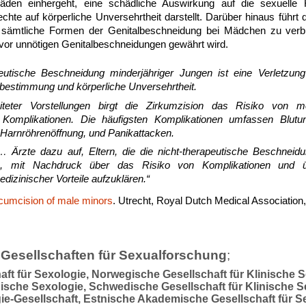
den einhergeht, eine schädliche Auswirkung auf die sexuelle 
chte auf körperliche Unversehrtheit darstellt. Darüber hinaus führt
t, sämtliche Formen der Genitalbeschneidung bei Mädchen zu ver
vor unnötigen Genitalbeschneidungen gewährt wird.
peutische Beschneidung minderjähriger Jungen ist eine Verletzu
tbestimmung und körperliche Unversehrtheit.
iteter Vorstellungen birgt die Zirkumzision das Risiko von m
 Komplikationen. Die häufigsten Komplikationen umfassen Blutung
Harnröhrenöffnung, und Panikattacken.
Ärzte dazu auf, Eltern, die die nicht-therapeutische Beschneidu
, mit Nachdruck über das Risiko von Komplikationen und 
izinischer Vorteile aufzuklären.“
rcumcision of male minors
. Utrecht, Royal Dutch Medical Association
Gesellschaften für Sexualforschung
;
aft für Sexologie, Norwegische Gesellschaft für Klinische 
inische Sexologie, Schwedische Gesellschaft für Klinische S
ie-Gesellschaft, Estnische Akademische Gesellschaft für S