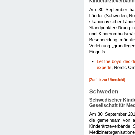
Kinderärzteverband
Am 30 September habe
Länder (Schweden, Nor
skandinavischer Lände
Standpunkterklärung zu
und Kinderombudsmänn
Beschneidung männlic
Verletzung „grundlege
Eingriffs.
Let the boys decid
experts
, Nordic Om
[Zurück zur Übersicht]
Schweden
Schwedischer Kinde
Gesellschaft für Med
Am 30. September 2013
die gemeinsam von al
Kinderärzteverbände 
Medizinerorganisation