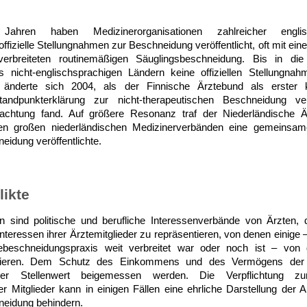
hren haben Medizinerorganisationen zahlreicher englis
ffizielle Stellungnahmen zur Beschneidung veröffentlicht, oft mit ei
erbreiteten routinemäßigen Säuglingsbeschneidung. Bis in d
 nicht-englischsprachigen Ländern keine offiziellen Stellungn
 änderte sich 2004, als der Finnische Ärztebund als erster ko
andpunkterklärung zur nicht-therapeutischen Beschneidung verö
eachtung fand. Auf größere Resonanz traf der Niederländische 
 großen niederländischen Medizinerverbänden eine gemeinsame
eidung veröffentlichte.
likte
n sind politische und berufliche Interessenverbände von Ärzten, d
Interessen ihrer Ärztemitglieder zu repräsentieren, von denen einige
ebeschneidungspraxis weit verbreitet war oder noch ist – von
itieren. Dem Schutz des Einkommens und des Vermögens der M
er Stellenwert beigemessen werden. Die Verpflichtung 
er Mitglieder kann in einigen Fällen eine ehrliche Darstellung der 
neidung behindern.