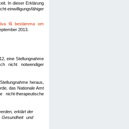
it. In dieser Erklärung
ht-einwilligungsfähiger
jälva få bestämma om
eptember 2013.
012, eine Stellungnahme
sch nicht notwendiger
 Stellungnahme heraus,
örde, das Nationale Amt
e nicht-therapeutische
rden, erklärt der
r Gesundheit und