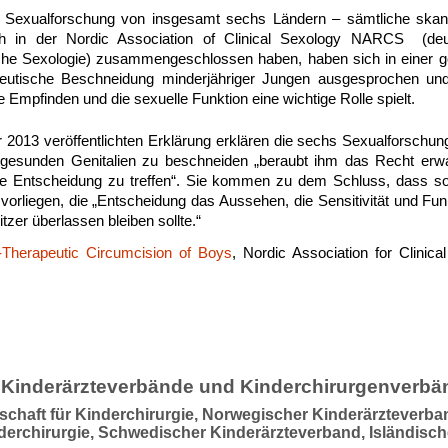
r Sexualforschung von insgesamt sechs Ländern – sämtliche ska
h in der Nordic Association of Clinical Sexology NARCS (de
ische Sexologie) zusammengeschlossen haben, haben sich in einer
peutische Beschneidung minderjähriger Jungen ausgesprochen und 
e Empfinden und die sexuelle Funktion eine wichtige Rolle spielt.
r 2013 veröffentlichten Erklärung erklären die sechs Sexualforschun
 gesunden Genitalien zu beschneiden „beraubt ihm das Recht er
rte Entscheidung zu treffen“. Sie kommen zu dem Schluss, dass s
orliegen, die „Entscheidung das Aussehen, die Sensitivität und Funk
zer überlassen bleiben sollte.“
Therapeutic Circumcision of Boys
, Nordic Association for Clinic
 Kinderärzteverbände und Kinderchirurgenverbä
schaft für Kinderchirurgie, Norwegischer Kinderärzteverb
nderchirurgie, Schwedischer Kinderärzteverband, Isländisch