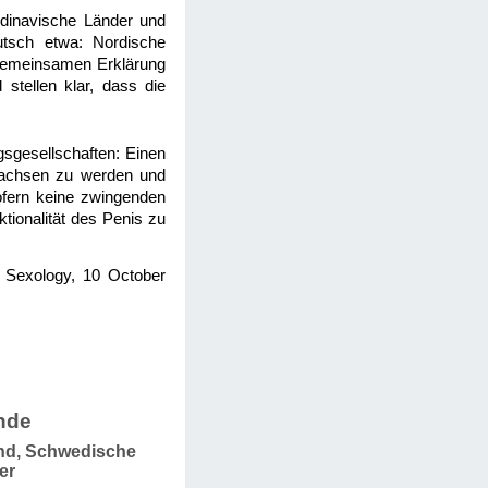
ndinavische Länder und
utsch etwa: Nordische
 gemeinsamen Erklärung
stellen klar, dass die
gsgesellschaften: Einen
wachsen zu werden und
ofern keine zwingenden
tionalität des Penis zu
al Sexology, 10 October
nde
and, Schwedische
er