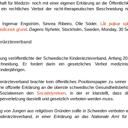
ft für Medizin- noch mit einer eigenen Erklärung an die Öffentlichke
ein rechtliches Verbot der nicht-therapeutischen Beschneidung nic
, Ingemar Engström, Sinvea Ribeiro, Olle Söder.
Låt pojkar s
edicinsk grund
.
Dagens Nyheter,
Stockholm, Sweden, Monday, 30 S
erärzteverband
ung veröffentlichte der Schwedische Kinderärzteverband, Anfang 2
neidung. Er fordert darin ein gesetzliches Verbot medizini
nderjährigen.
rärzteverband brachte kein öffentliches Positionspapier zu seiner
ine offizielle Erklärung an die oberste schwedische Gesundheitsbeh
 Sozialwesen den
Socialstyrelsen
, in der er klarstellt, dass di
erverletzung darstellt und gesetzlich verboten werden muss.
g von Jungen aus religiösen Gründen sollte in Schweden verboten we
derärzteverband, in einer Erklärung an das Nationale Amt fü