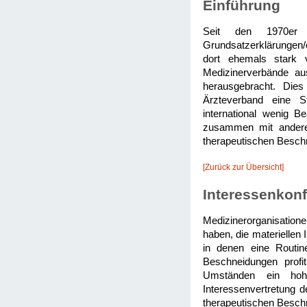
Einführung
Seit den 1970er Ja
Grundsatzerklärungen/o
dort ehemals stark v
Medizinerverbände aus
herausgebracht. Dies
Ärzteverband eine St
international wenig B
zusammen mit anderen
therapeutischen Beschn
[Zurück zur Übersicht]
Interessenkonf
Medizinerorganisatione
haben, die materiellen 
in denen eine Routin
Beschneidungen prof
Umständen ein hoh
Interessenvertretung d
therapeutischen Besch