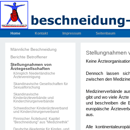
Home
Kontakt
Impressum
Seitenbaum
Männliche Beschneidung
Stellungnahmen 
Berichte Betroffener
Keine Ärzteorganisatio
Stellungnahmen von
Ärztegesellschaften
Dennoch lassen sich
Königlich Niederländische
Ärztevereinigung
zwischen den Medizine
Skandinavische Gesellschaften für
Sexualforschung
Medizinerverbände aus
Skandinavische
gibt und wo viele Ärzt
Kinderärzteverbände und
Kinderchirurgenverbände
und beschreiben die 
Schwedischer Kinderärzteverband
europäische Ärzteverb
und Kinderchirurgenverband
aus.
Finnischer Ärztebund: Kapitel
"Beschneidung" aus "Medizinethik"
Alle kontinentaleuro
Deutsche Akademie für Kinder- und