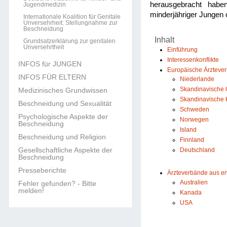
herausgebracht haben
Jugendmedizin
minderjähriger Jungen
Internationale Koalition für Genitale
Unversehrheit: Stellungnahme zur
Beschneidung
Inhalt
Grundsatzerklärung zur genitalen
Unversehrtheit
Einführung
Interessenkonflikte
INFOS für JUNGEN
Europäische Ärzteve
INFOS FÜR ELTERN
Niederlande
Skandinavische G
Medizinisches Grundwissen
Skandinavische 
Beschneidung und Sexualität
Schweden
Psychologische Aspekte der
Norwegen
Beschneidung
Island
Beschneidung und Religion
Finnland
Gesellschaftliche Aspekte der
Deutschland
Beschneidung
Presseberichte
Ärzteverbände aus e
Australien
Fehler gefunden? - Bitte
melden!
Kanada
USA