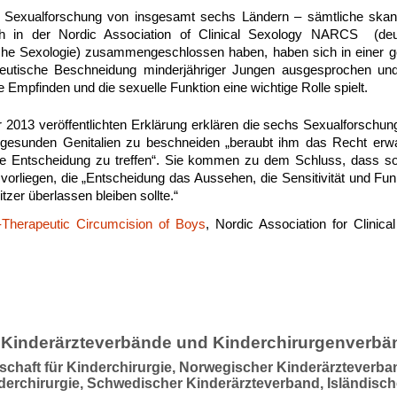
r Sexualforschung von insgesamt sechs Ländern – sämtliche ska
h in der Nordic Association of Clinical Sexology NARCS (de
ische Sexologie) zusammengeschlossen haben, haben sich in einer
peutische Beschneidung minderjähriger Jungen ausgesprochen und 
e Empfinden und die sexuelle Funktion eine wichtige Rolle spielt.
r 2013 veröffentlichten Erklärung erklären die sechs Sexualforschun
 gesunden Genitalien zu beschneiden „beraubt ihm das Recht er
rte Entscheidung zu treffen“. Sie kommen zu dem Schluss, dass s
orliegen, die „Entscheidung das Aussehen, die Sensitivität und Funk
zer überlassen bleiben sollte.“
Therapeutic Circumcision of Boys
, Nordic Association for Clinic
 Kinderärzteverbände und Kinderchirurgenverbä
schaft für Kinderchirurgie, Norwegischer Kinderärzteverb
nderchirurgie, Schwedischer Kinderärzteverband, Isländisch