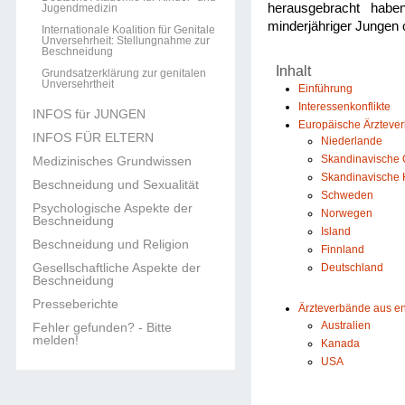
herausgebracht haben
Jugendmedizin
minderjähriger Jungen
Internationale Koalition für Genitale
Unversehrheit: Stellungnahme zur
Beschneidung
Inhalt
Grundsatzerklärung zur genitalen
Unversehrtheit
Einführung
Interessenkonflikte
INFOS für JUNGEN
Europäische Ärzteve
INFOS FÜR ELTERN
Niederlande
Skandinavische G
Medizinisches Grundwissen
Skandinavische 
Beschneidung und Sexualität
Schweden
Psychologische Aspekte der
Norwegen
Beschneidung
Island
Beschneidung und Religion
Finnland
Gesellschaftliche Aspekte der
Deutschland
Beschneidung
Presseberichte
Ärzteverbände aus e
Australien
Fehler gefunden? - Bitte
melden!
Kanada
USA