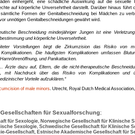
den einhergeht, eine schädliche Auswirkung auf die sexuelle 
chte auf körperliche Unversehrtheit darstellt. Darüber hinaus führt
t, sämtliche Formen der Genitalbeschneidung bei Mädchen zu ver
vor unnötigen Genitalbeschneidungen gewährt wird.
peutische Beschneidung minderjähriger Jungen ist eine Verletzu
tbestimmung und körperliche Unversehrtheit.
iteter Vorstellungen birgt die Zirkumzision das Risiko von m
 Komplikationen. Die häufigsten Komplikationen umfassen Blutung
Harnröhrenöffnung, und Panikattacken.
Ärzte dazu auf, Eltern, die die nicht-therapeutische Beschneidu
, mit Nachdruck über das Risiko von Komplikationen und 
izinischer Vorteile aufzuklären.“
rcumcision of male minors
. Utrecht, Royal Dutch Medical Association
Gesellschaften für Sexualforschung
;
aft für Sexologie, Norwegische Gesellschaft für Klinische 
inische Sexologie, Schwedische Gesellschaft für Klinische S
ie-Gesellschaft, Estnische Akademische Gesellschaft für S