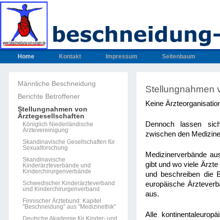
Home
Kontakt
Impressum
Seitenbaum
Männliche Beschneidung
Stellungnahmen 
Berichte Betroffener
Keine Ärzteorganisatio
Stellungnahmen von
Ärztegesellschaften
Dennoch lassen sich
Königlich Niederländische
Ärztevereinigung
zwischen den Medizine
Skandinavische Gesellschaften für
Sexualforschung
Medizinerverbände aus
Skandinavische
gibt und wo viele Ärzt
Kinderärzteverbände und
Kinderchirurgenverbände
und beschreiben die 
Schwedischer Kinderärzteverband
europäische Ärzteverb
und Kinderchirurgenverband
aus.
Finnischer Ärztebund: Kapitel
"Beschneidung" aus "Medizinethik"
Alle kontinentaleuro
Deutsche Akademie für Kinder- und