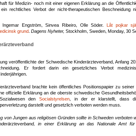
ft für Medizin- noch mit einer eigenen Erklärung an die Öffentlichke
ein rechtliches Verbot der nicht-therapeutischen Beschneidung nic
, Ingemar Engström, Sinvea Ribeiro, Olle Söder.
Låt pojkar s
edicinsk grund
.
Dagens Nyheter,
Stockholm, Sweden, Monday, 30 S
erärzteverband
ung veröffentlichte der Schwedische Kinderärzteverband, Anfang 2
neidung. Er fordert darin ein gesetzliches Verbot medizini
nderjährigen.
rärzteverband brachte kein öffentliches Positionspapier zu seiner
ine offizielle Erklärung an die oberste schwedische Gesundheitsbeh
 Sozialwesen den
Socialstyrelsen
, in der er klarstellt, dass di
erverletzung darstellt und gesetzlich verboten werden muss.
g von Jungen aus religiösen Gründen sollte in Schweden verboten we
derärzteverband, in einer Erklärung an das Nationale Amt fü