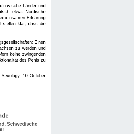
ndinavische Länder und
utsch etwa: Nordische
 gemeinsamen Erklärung
stellen klar, dass die
gsgesellschaften: Einen
wachsen zu werden und
ofern keine zwingenden
tionalität des Penis zu
al Sexology, 10 October
nde
and, Schwedische
er