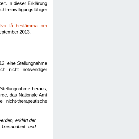
it. In dieser Erklärung
ht-einwilligungsfähiger
jälva få bestämma om
eptember 2013.
012, eine Stellungnahme
sch nicht notwendiger
 Stellungnahme heraus,
örde, das Nationale Amt
e nicht-therapeutische
rden, erklärt der
r Gesundheit und