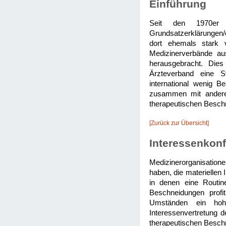
Einführung
Seit den 1970er Ja
Grundsatzerklärungen/o
dort ehemals stark v
Medizinerverbände aus
herausgebracht. Dies
Ärzteverband eine St
international wenig B
zusammen mit anderen
therapeutischen Beschn
[Zurück zur Übersicht]
Interessenkonf
Medizinerorganisatione
haben, die materiellen 
in denen eine Routin
Beschneidungen prof
Umständen ein hoh
Interessenvertretung d
therapeutischen Besch