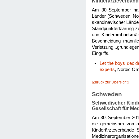
Kinderärzteverband
Am 30 September habe
Länder (Schweden, Nor
skandinavischer Lände
Standpunkterklärung zu
und Kinderombudsmänn
Beschneidung männlic
Verletzung „grundlege
Eingriffs.
Let the boys decid
experts
, Nordic Om
[Zurück zur Übersicht]
Schweden
Schwedischer Kinde
Gesellschaft für Med
Am 30. September 2013
die gemeinsam von al
Kinderärzteverbände 
Medizinerorganisation