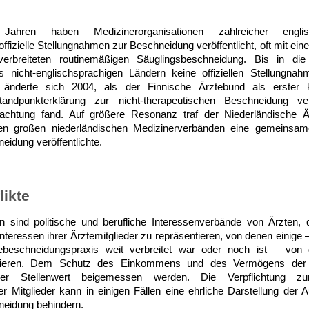
hren haben Medizinerorganisationen zahlreicher englis
ffizielle Stellungnahmen zur Beschneidung veröffentlicht, oft mit ei
erbreiteten routinemäßigen Säuglingsbeschneidung. Bis in d
 nicht-englischsprachigen Ländern keine offiziellen Stellungn
 änderte sich 2004, als der Finnische Ärztebund als erster ko
andpunkterklärung zur nicht-therapeutischen Beschneidung verö
eachtung fand. Auf größere Resonanz traf der Niederländische 
 großen niederländischen Medizinerverbänden eine gemeinsame
eidung veröffentlichte.
likte
n sind politische und berufliche Interessenverbände von Ärzten, d
Interessen ihrer Ärztemitglieder zu repräsentieren, von denen einige
ebeschneidungspraxis weit verbreitet war oder noch ist – von
itieren. Dem Schutz des Einkommens und des Vermögens der M
er Stellenwert beigemessen werden. Die Verpflichtung 
er Mitglieder kann in einigen Fällen eine ehrliche Darstellung der 
neidung behindern.