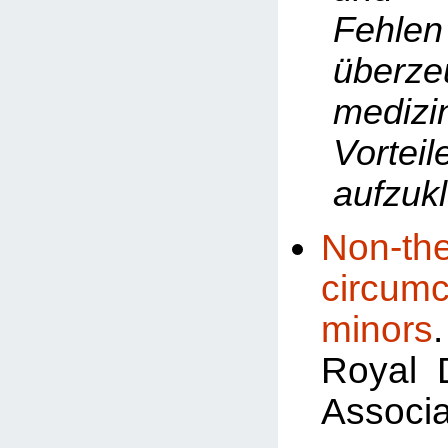
Fehlen
überze
medizi
Vorteil
aufzukl
Non-the
circum
minors
Royal 
Associa