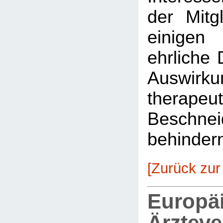
der Mitg
einigen
ehrliche 
Auswirkun
therapeu
Beschnei
behinder
[Zurück zur
Europä
Ärztev