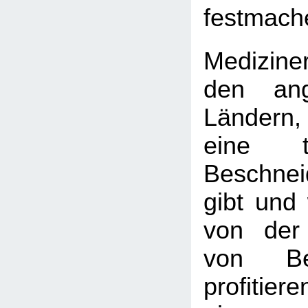
festmach
Medizine
den ang
Ländern
eine tie
Beschnei
gibt und 
von der
von Bes
profitie