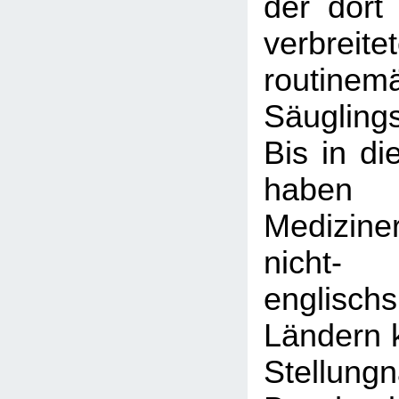
der dort
verbreite
routinem
Säugling
Bis in di
haben
Medizine
nicht-
englisch
Ländern k
Stellun