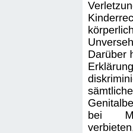
Verle
Kinder
körperlic
Unversehr
Darüber h
Erklärun
diskrim
sämtlic
Genitalb
bei M
verbiet