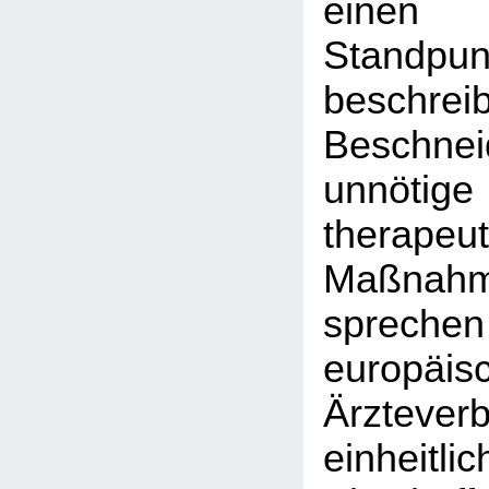
einen
Stand
besch
Beschn
unnötig
therapeut
Maßnah
sprec
europäis
Ärztever
einheit