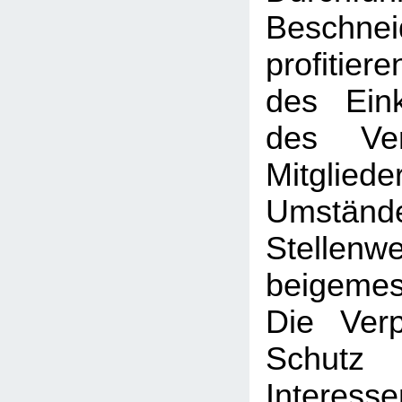
Beschne
profitier
des Ein
des Ve
Mitglied
Umständ
Stellenwe
beigeme
Die Verp
Schut
Interesse