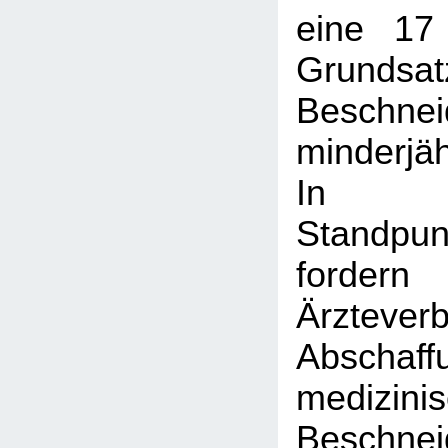
eine 17
Grundsat
Beschnei
minderjä
In 
Standpun
ford
Ärztev
Absch
medizini
Beschn