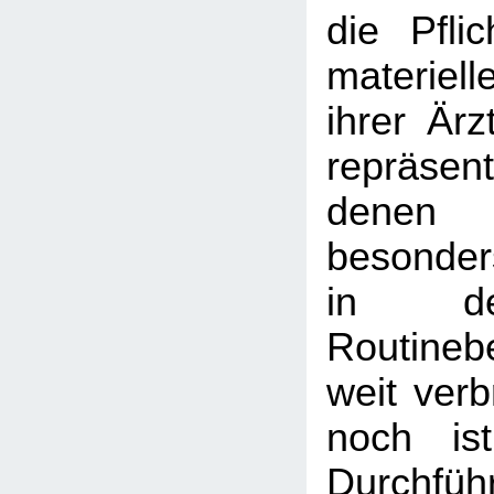
die Pfli
materiel
ihrer Ärz
repräse
denen
besonder
in de
Routineb
weit verb
noch is
Durchf