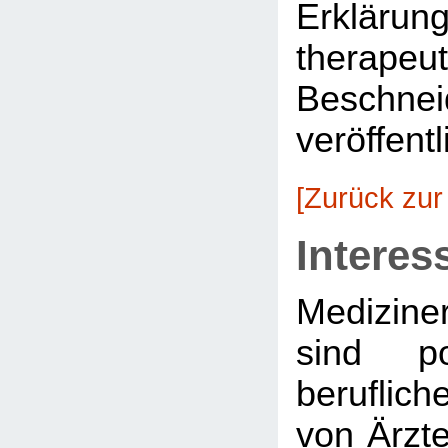
Erkläru
therapeu
Beschnei
veröffentl
[Zurück zur
Interes
Medizine
sind po
beruflich
von Ärzte