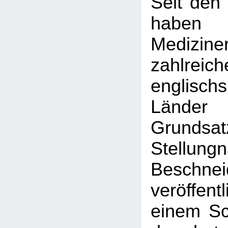
Seit den
haben
Medizine
zahlreich
englischs
Länder
Grundsatz
Stellun
Beschnei
veröffent
einem Sc