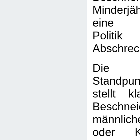
Minderj
eine k
Poli
Abschrec
Die
Standpun
stellt k
Beschnei
männlic
oder K