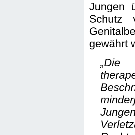
Jungen ü
Schutz 
Genitalb
gewährt w
„Die
therap
Beschn
minderj
Junge
Verle