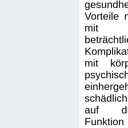
gesundhei
Vorteile 
mit
beträchtl
Komplika
mit kör
psychis
einher
schädlic
auf di
Funktion