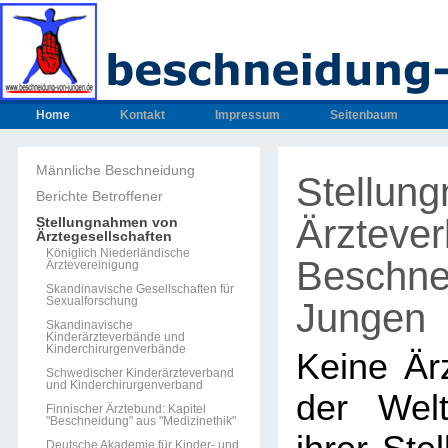
Home
Kontakt
Impressum
Seitenbaum
Männliche Beschneidung
Stellun
Berichte Betroffener
Ärzteve
Stellungnahmen von
Ärztegesellschaften
Königlich Niederländische
Beschne
Ärztevereinigung
Skandinavische Gesellschaften für
Sexualforschung
Jungen
Skandinavische
Kinderärzteverbände und
Kinderchirurgenverbände
Keine Ärz
Schwedischer Kinderärzteverband
und Kinderchirurgenverband
der Welt
Finnischer Ärztebund: Kapitel
"Beschneidung" aus "Medizinethik"
Deutsche Akademie für Kinder- und