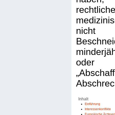
rechtlic
medizini
nicht 
Beschnei
minderjä
ode
„Abscha
Abschrec
Inhalt
Einführung
Interessenkonflikte
Europäische Ärzteve