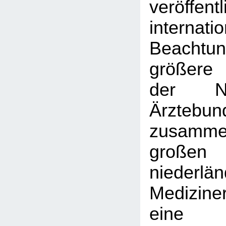
veröffent
interna
Beachtu
größere 
der Nie
Ärztebun
zusamme
großen
niederlä
Medizine
eine 