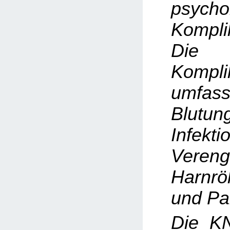
psycho
Kompli
Die h
Kompli
umfas
Blutun
Infekti
Veren
Harnrö
und Pa
Die K