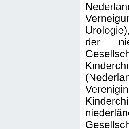
Nederlan
Verne
Urologie)
der nie
Gesell
Kinderchi
(Nederla
Veren
Kinderch
niederlä
Gesell