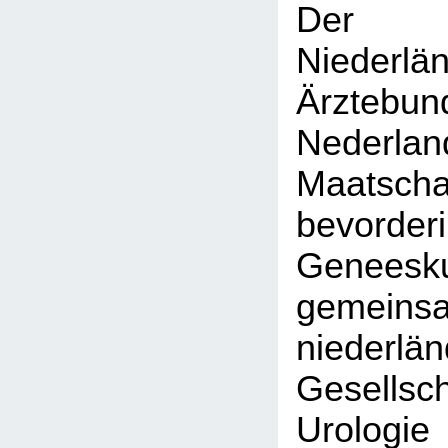
Der K
Niederlä
Ärztebun
Nederlan
Maatsc
bevor
Geneesku
gemein
niederlä
Gesell
Urol