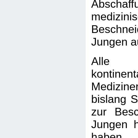
Absch
medizini
Beschn
Jungen a
Alle
kontinen
Medizine
bislang 
zur Bes
Jungen h
haben, 