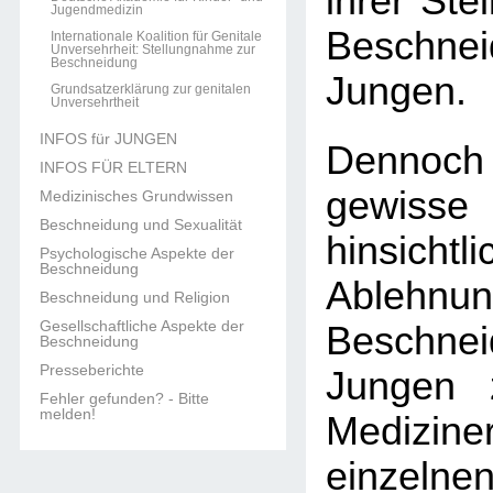
ihrer Ste
Jugendmedizin
Beschn
Internationale Koalition für Genitale
Unversehrheit: Stellungnahme zur
Beschneidung
Jungen.
Grundsatzerklärung zur genitalen
Unversehrtheit
INFOS für JUNGEN
Dennoch
INFOS FÜR ELTERN
gewisse
Medizinisches Grundwissen
Beschneidung und Sexualität
hinsic
Psychologische Aspekte der
Beschneidung
Ableh
Beschneidung und Religion
Gesellschaftliche Aspekte der
Beschn
Beschneidung
Presseberichte
Jungen 
Fehler gefunden? - Bitte
melden!
Medizine
einzel