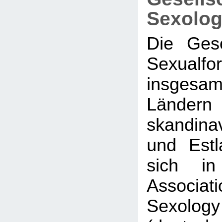
Sexolog
Die Gese
Sexualf
insge
Ländern
skandina
und Est
sich in
Associati
Sexol