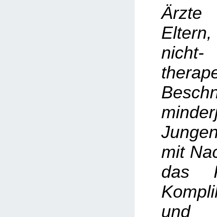
Ärzte
Elter
nicht-
therap
Beschn
minderj
Junge
mit Na
das R
Kompli
und 