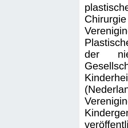
plastisch
Chirurgi
Veren
Plastisc
der nie
Gesell
Kinderhe
(Nederla
Veren
Kinderge
veröffen