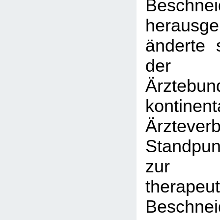
Beschnei
herausg
änderte 
der F
Ärztebu
kontinent
Ärztev
Standpun
zur
therapeu
Beschnei